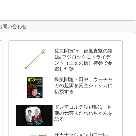
お問い合わせ
佐久間宣行 台風直撃の第
1回フジロックにトライデ
ント（三叉の槍）持参で参
戦した話
爆笑問題・田中 ウーチャ
カの起源を真空ジェシカに
伝授する
ドンデコルテ渡辺銀次 同
期の元芸人たわわちゃんを
語る
サカナクション山口一郎