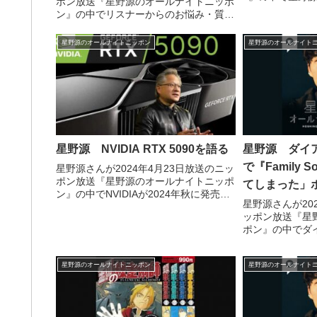
ポン放送『星野源のオールナイトニッポ
俺じゃん」と発
ン』の中でリスナーからのお悩み・質問
「ブチギレてま
に回答。20歳の方からの「自分の意見や
た。
感情を伝わりやすく話すことが苦手で
星野源のオールナイトニッポン
星野源のオールナイト
す」という相談に答えていました。
星野源 NVIDIA RTX 5090を語る
星野源 ダイ
で『Family
星野源さんが2024年4月23日放送のニッ
ポン放送『星野源のオールナイトニッポ
てしまった」
ン』の中でNVIDIAが2024年秋に発売す
星野源さんが20
ると言われているグラフィックボード、
ッポン放送『星
RTX 5090について話していました。
ポン』の中でダ
稿した「新幹線で
Songを聞いて
星野源のオールナイトニッポン
星野源のオールナイト
た」というポス
ストを見てすご
と話し、番組内でも
オンエアーして