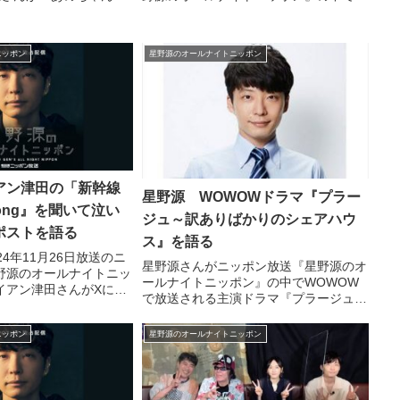
言していたことに対して
野源『くだらないの中に』について話し
すよ」と話していまし
ていました。
ニッポン
星野源のオールナイトニッポン
アン津田の「新幹線
星野源 WOWOWドラマ『プラー
 Song』を聞いて泣い
ジュ～訳ありばかりのシェアハウ
ポストを語る
ス』を語る
24年11月26日放送のニ
星野源さんがニッポン放送『星野源のオ
野源のオールナイトニッ
ールナイトニッポン』の中でWOWOW
イアン津田さんがXに投
で放送される主演ドラマ『プラージュ～
星野源さんのFamily
訳ありばかりのシェアハウス』について
ポロポロ泣いてしまっ
話していました。 ご加入済みの方のお
ニッポン
星野源のオールナイトニッポン
トについてトーク。「ポ
手元には既に届いていらっしゃる頃かと
く嬉しくなっちゃった」
思いますが・・・！！ W...
『Family Song』を
いました。