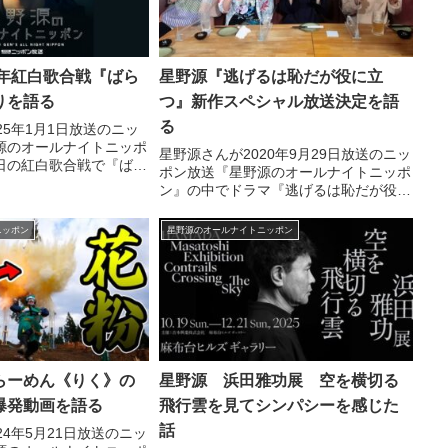
4年紅白歌合戦『ばら
星野源『逃げるは恥だが役に立
りを語る
つ』新作スペシャル放送決定を語
る
25年1月1日放送のニッ
源のオールナイトニッポ
星野源さんが2020年9月29日放送のニッ
日の紅白歌合戦で『ばら
ポン放送『星野源のオールナイトニッポ
りしたことについて話し
ン』の中でドラマ『逃げるは恥だが役に
立つ』の新作ドラマが2021年のお正月
に放送決定したことについて話していま
ニッポン
星野源のオールナイトニッポン
した。（星野源）やっぱり今週はこの話
じゃないでしょう...
らーめん《りく》の
星野源 浜田雅功展 空を横切る
爆発動画を語る
飛行雲を見てシンパシーを感じた
話
24年5月21日放送のニッ