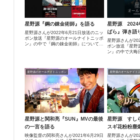
星野源『鋼の錬金術師』を語る
星野源 202
ばら』弾き語
星野源さんが2022年6月21日放送のニッ
ポン放送『星野源のオールナイトニッポ
星野源さんが20
ン』の中で『鋼の錬金術師』について話
ポン放送『星野
していました。
ン』の中で大晦
ばら』を弾き語
ていました。
星野源のオールナイトニッポン
星野源のオールナイト
星野源と関和亮『SUN』MVの最後
星野源 すし
の一言を語る
スギ花粉粉塵
映像監督の関和亮さんが2021年6月29日
星野源さんが20