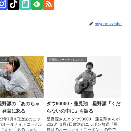
miyearnzzlabo
ポン0
星野源のオールナイトニッポン
星野源の「あのちゃ
ダウ90000・蓮見翔 星野源『くだ
」発言に怒る
らないの中に』を語る
23年7月4日放送のニッ
星野源さんとダウ90000・蓮見翔さんが
のオールナイトニッポン
2023年3月7日放送のニッポン放送『星
源さんが「あのちゃん、
野源のオールナイトニッポン』の中で星