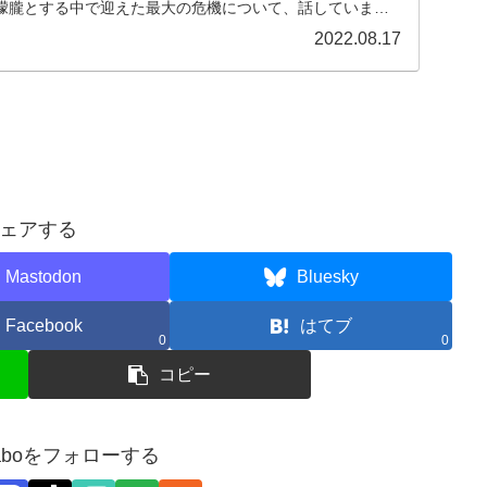
朦朧とする中で迎えた最大の危機について、話していまし
2022.08.17
ェアする
Mastodon
Bluesky
Facebook
はてブ
0
0
コピー
zzlaboをフォローする