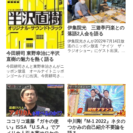
かつて自身が担当していた番組
『MBSヤングタウン』の思い出
に...
伊集院光 三遊亭円楽との
落語2人会を語る
伊集院光さんが2022年7月14日放
送のニッポン放送『ナイツ ザ・
ラジオショー』にゲスト出演。師
今田耕司 東野幸治に半沢
匠である三遊亭円楽さんとの落語
直樹の魅力を熱く語る
2人会について話していました。
今田耕司さんと東野幸治さんがニ
ッポン放送 オールナイトニッポ
ンゴールドに出演。今田耕司さん
が夢中になっているドラマ『半沢
直樹』の魅力を熱く語っていまし
ザ・ラジオショー
ザ・ラジオショー
た。（今田耕司）どっちの話す
る？『半沢（直樹）』？『あまち
ゃん』？（東野幸治）いや、僕あ
の...
ココリコ遠藤『ガキの使
中川剛『M-1 2022』ネタの
い』ISSA『U.S.A.』でア
つかみの自己紹介不要論を