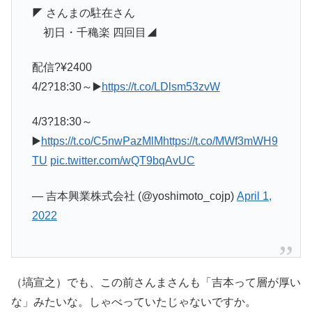
◤ さんまの駐在さん
初日・千穐楽 四回目◢
配信?¥2400
4/2?18:30～▶️
https://t.co/LDlsm53zvW
4/3?18:30～
▶️
https://t.co/C5nwPazMlM
https://t.co/MWf3mWH9
TU
pic.twitter.com/wQT9bqAvUC
— 吉本興業株式会社 (@yoshimoto_cojp)
April 1,
2022
（塙宣之）でも、この前さんまさんも「吉本って層が厚い
な」みたいな。しゃべっていたじゃないですか。