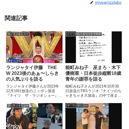
miyearnzzlabo
関連記事
ザ・ラジオショー
ナイツのちゃきちゃき大放送
ランジャタイ伊藤 THE
能町みね子 巫まろ・木下
W 2023後のあぁ〜しらき
優樹菜・日本徒歩縦断18歳
の人気ぶりを語る
青年の謝罪を語る
ランジャタイ伊藤さんが2023年
能町みね子さんが2021年10月30
12月19日放送のニッポン放送
日放送のTBSラジオ『ナイツのち
『ナイツ ザ・ラジオショー』の
ゃきちゃき大放送』の中で巫まろ
中でお芝居であぁ〜しらきさんと
さん、木下優樹菜さん、日本を徒
共演した際に感じた、THE W
歩で縦断しようとして炎上した沖
ザ・ラジオショー
ザ・ラジオショー
2023を経たしらきさんの人気ぶ
縄の18歳青年の謝罪文や動画に
りについて話していました。
ついて話していました。