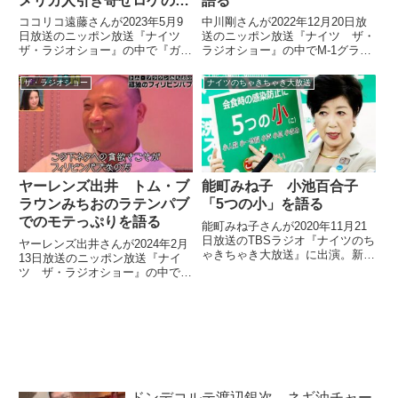
メリカ人引き寄せロケのキ
語る
ツさを語る
ココリコ遠藤さんが2023年5月9
中川剛さんが2022年12月20日放
日放送のニッポン放送『ナイツ
送のニッポン放送『ナイツ ザ・
ザ・ラジオショー』の中で『ガキ
ラジオショー』の中でM-1グラン
の使い』で行ったDA PUMP・
プリ2022を振り返り。ネタのつ
ISSAものまねで『U.S.A.』をひ
かみでついついしてしまう自己紹
ザ・ラジオショー
ナイツのちゃきちゃき大放送
たすら踊り、アメリカ人を引き寄
介を不要ではないのかと話してい
せるというロケについてトーク。
ました。
そのキツさを話していました。
ヤーレンズ出井 トム・ブ
能町みね子 小池百合子
ラウンみちおのラテンパブ
「5つの小」を語る
でのモテっぷりを語る
能町みね子さんが2020年11月21
日放送のTBSラジオ『ナイツのち
ヤーレンズ出井さんが2024年2月
ゃきちゃき大放送』に出演。新型
13日放送のニッポン放送『ナイ
コロナウイルスの感染再拡大に対
ツ ザ・ラジオショー』の中でト
して小池百合子都知事が提唱した
ム・ブラウンみちおさんとよく外
「5つの小」と菅首相の「静かな
国パブに飲みに行っていた件につ
マスク会食」について話していま
いてトーク。みちおさんのラテン
した。（能町みね子）え...
女性からのモテっぷりについて、
話していました。
ドンデコルテ渡辺銀次 ネギ油チャー