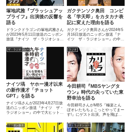
塚地武雅『ブラッシュアッ
ガクテンソク奥田 コンビ
プライフ』出演後の反響を
名「学天即」をカタカナ表
語る
記に変えた理由を語る
ドランクドラゴンの塚地武雅さん
ガクテンソク奥田さんが2024年5
が2023年5月11日放送のニッポン
月16日放送のニッポン放送『ナ
放送『ナイツ ザ・ラジオショ
イツ ザ・ラジオショー』の中で
ー』の中でドラマ『ブラッシュア
コンビ名を漢字で「学天即」から
ップライフ』についてトーク。出
カタカナ表記に変えた理由を話し
ザ・ラジオショー
ラジオ
演後の反響などを話していまし
ていました。
た。
ナイツ塙 ヤホー漫才以来
今田耕司『MBSヤングタ
の新作漫才「チョット
ウン』時代の尖っていた東
GPT」を語る
野幸治を語る
ナイツ塙さんが2023年4月27日放
今田耕司さんがMBS『極楽とん
送のニッポン放送『ナイツ ザ・
ぼオレたちちょこっとやってまー
ラジオショー』の中で大ヒットし
す!』にゲスト出演。声を飛ばし
たヤホー漫才に代わる15年ぶり
てしまって急遽お休みとなった加
の新作漫才「チョットGPT」に
藤浩次さんに代わって出演となっ
ニッポン放送
ザ・ラジオショー
ついて話していました。
た田村亮さん、山本圭壱さんと、