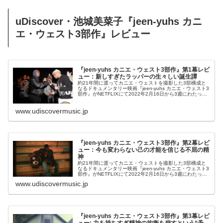
uDiscover・池城美菜子『jeen-yuhs カニ
エ・ウェスト3部作』レビュー
『jeen-yuhs カニエ・ウェスト3部作』第1幕レビ
ュー：新しすぎたラッパーの生々しい誕生譚
約21年間に渡ってカニエ・ウェストを撮影した3部構成と
なるドキュメンタリー映画『jeen-yuhs カニエ・ウェスト3
部作』がNETFLIXにて2022年2月16日から3週にわたって
1部ずつが公開される。この第1幕「ビジョン」のレビュー
を掲...
www.udiscovermusic.jp
『jeen-yuhs カニエ・ウェスト3部作』第2幕レビ
ュー：今も変わらない己の才能を信じる不屈の精
神
約21年間に渡ってカニエ・ウェストを撮影した3部構成と
なるドキュメンタリー映画『jeen-yuhs カニエ・ウェスト3
部作』がNETFLIXにて2022年2月16日から3週にわたって
1部ずつが公開される。この第2幕「使命」のレビューを掲
www.udiscovermusic.jp
載
『jeen-yuhs カニエ・ウェスト3部作』第3幕レビ
ュー: 力を持ちすぎ精神の均衡を崩すという“予