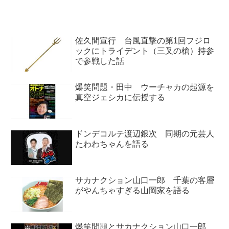
ーティストたちの反応について紹
介していまし...
佐久間宣行 台風直撃の第1回フジロ
ックにトライデント（三叉の槍）持参
で参戦した話
爆笑問題・田中 ウーチャカの起源を
真空ジェシカに伝授する
ドンデコルテ渡辺銀次 同期の元芸人
たわわちゃんを語る
サカナクション山口一郎 千葉の客層
がやんちゃすぎる山岡家を語る
爆笑問題とサカナクション山口一郎