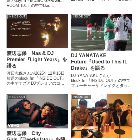
送のbayfm『MUSIC GARAGE：
を紹介していました。（渡辺志
ROOM 101』の中でBad
保）続いてはリル・ナズ・Xの最
Bunny『Yonaguni』を紹介してい
新EP『7』を特集したいなという
ました。
INSIDE OUT
INSIDE OUT
風に思っております。この番...
渡辺志保 Nas & DJ
DJ YANATAKE
Premier『Light-Years』を
Future『Used to This ft.
語る
Drake』を語る
渡辺志保さんが2025年12月15日
DJ YANATAKEさんが
放送のblock.fm『INSIDE OUT』
block.fm『INSIDE OUT』の中で
の中でナズとDJプレミアのコラ
フューチャーがドレイクとタッグ
ボアルバム『Light-Years』につい
を組んだ新曲『Used to This』を
て話していました。
紹介していました。 On iTunes
INSIDE OUT
INSIDE OUT
now!!!! @future champagnepa...
渡辺志保 City
Girls『Twerkulator』を語