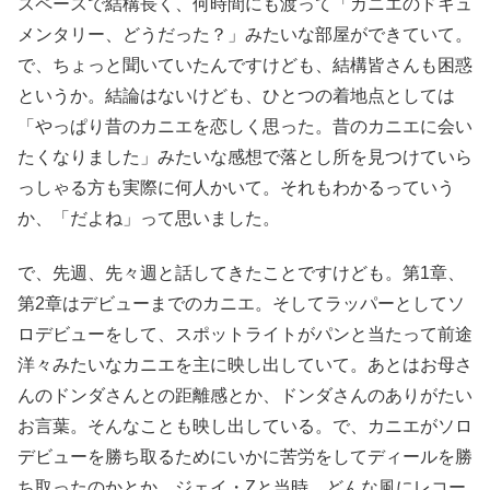
スペースで結構長く、何時間にも渡って「カニエのドキュ
メンタリー、どうだった？」みたいな部屋ができていて。
で、ちょっと聞いていたんですけども、結構皆さんも困惑
というか。結論はないけども、ひとつの着地点としては
「やっぱり昔のカニエを恋しく思った。昔のカニエに会い
たくなりました」みたいな感想で落とし所を見つけていら
っしゃる方も実際に何人かいて。それもわかるっていう
か、「だよね」って思いました。
で、先週、先々週と話してきたことですけども。第1章、
第2章はデビューまでのカニエ。そしてラッパーとしてソ
ロデビューをして、スポットライトがパンと当たって前途
洋々みたいなカニエを主に映し出していて。あとはお母さ
んのドンダさんとの距離感とか、ドンダさんのありがたい
お言葉。そんなことも映し出している。で、カニエがソロ
デビューを勝ち取るためにいかに苦労をしてディールを勝
ち取ったのかとか、ジェイ・Zと当時、どんな風にレコー