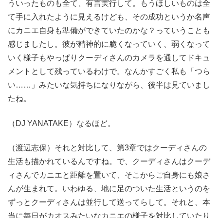
ういったものも全て、有言実行して。もうほしいものは全
て手に入れたように見えるけども、その成功というか名声
にカニエ自身も準備ができていたのかな？っていうことも
感じましたし。彼が精神的に脆くなっていく、弱くなって
いく様子もやっぱりクーディさんのカメラを通してドキュ
メントとして残っているわけで。なんかすごく私も「つら
い……」みたいな気持ちになりながら、後半は見ていまし
たね。
（DJ YANATAKE）なるほど。
（渡辺志保）それと対比して、第3章ではクーディさんの
生活も描かれているんですね。で、クーディさんはクーデ
ィさんでカニエと距離を置いて、そこからご自身にも娘さ
んが生まれて。いわゆる、地に足のついた生活というのを
ずっとクーディさんは並行して送ってらして。それと、本
当に毎日がカオスみたいなカニエの様子を対比していたり