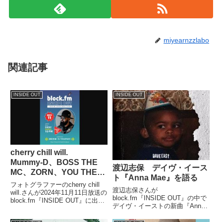
miyearnzzlabo
関連記事
INSIDE OUT
INSIDE OUT
cherry chill will.
Mummy-D、BOSS THE
渡辺志保 デイヴ・イース
MC、ZORN、YOU THE
ト『Anna Mae』を語る
ROCK★、OMSB談笑写真
フォトグラファーのcherry chill
渡辺志保さんが
を語る
will.さんが2024年11月11日放送の
block.fm『INSIDE OUT』の中で
block.fm『INSIDE OUT』に出
デイヴ・イーストの新曲『Anna
演。DJ YANATAKEさんと自身の
Mae』を紹介していました。（渡
写真集『BONAFIDE -Soundtrack
辺志保）はい。というわけで次の