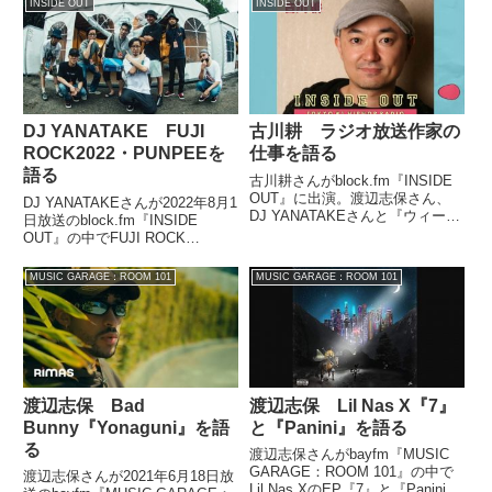
of my life-』について話す中で、
INSIDE OUT
INSIDE OUT
曲をお届けしたいと思うんですけ
写真集に掲載されているMummy-
ども。次は西からググッと地図を
D、BOSS THE MC、ZORN、
右側に寄せまして、東海...
YOU THE ROCK★、OMSBが談
笑している写真について話してい
ました。
DJ YANATAKE FUJI
古川耕 ラジオ放送作家の
ROCK2022・PUNPEEを
仕事を語る
語る
古川耕さんがblock.fm『INSIDE
OUT』に出演。渡辺志保さん、
DJ YANATAKEさんが2022年8月1
DJ YANATAKEさんと『ウィーク
日放送のblock.fm『INSIDE
エンド・シャッフル』や『アフタ
OUT』の中でFUJI ROCK
ー6ジャンクション』、『生活は
FESTIVAL2022についてトーク。
踊る』などでのラジオ放送作家の
PUNPEEさんのグリーンステー
MUSIC GARAGE：ROOM 101
MUSIC GARAGE：ROOM 101
仕事について話していました。
ジでのライブなどを話していまし
【この後す...
た。
渡辺志保 Bad
渡辺志保 Lil Nas X『7』
Bunny『Yonaguni』を語
と『Panini』を語る
る
渡辺志保さんがbayfm『MUSIC
GARAGE：ROOM 101』の中で
渡辺志保さんが2021年6月18日放
Lil Nas XのEP『7』と『Panini』