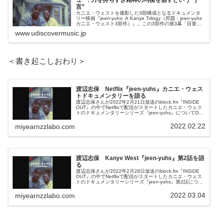
言”
カニエ・ウェストを撮影した3部構成となるドキュメンタ
リー映画『jeen-yuhs: A Kanye Trilogy（邦題：jeen-yuhs
カニエ・ウェスト3部作）』。この3部作の第3幕「目覚
め」について、ライター/翻訳家の池城美菜子さん...
www.udiscovermusic.jp
＜書き起こしおわり＞
渡辺志保 Netflix『jeen-yuhs』カニエ・ウェス
トドキュメンタリーを語る
渡辺志保さんが2022年2月21日放送のblock.fm『INSIDE
OUT』の中でNetflixで配信がスタートしたカニエ・ウェス
トのドキュメンタリーシリーズ『jeen-yuhs』についてDJ
YANATAKEさんと話していました。
2022.02.22
miyearnzzlabo.com
渡辺志保 Kanye West『jeen-yuhs』第2話を語
る
渡辺志保さんが2022年2月28日放送のblock.fm『INSIDE
OUT』の中でNetflixで配信がスタートしたカニエ・ウェス
トのドキュメンタリーシリーズ『jeen-yuhs』第2話につい
てDJ YANATAKEさんと話していました。
2022.03.04
miyearnzzlabo.com