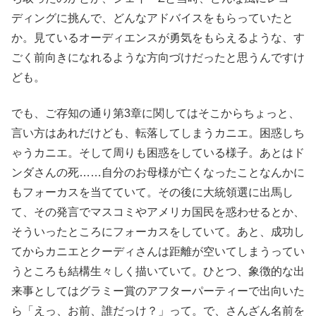
ディングに挑んで、どんなアドバイスをもらっていたと
か。見ているオーディエンスが勇気をもらえるような、す
ごく前向きになれるような方向づけだったと思うんですけ
ども。
でも、ご存知の通り第3章に関してはそこからちょっと、
言い方はあれだけども、転落してしまうカニエ。困惑しち
ゃうカニエ。そして周りも困惑をしている様子。あとはド
ンダさんの死……自分のお母様が亡くなったことなんかに
もフォーカスを当てていて。その後に大統領選に出馬し
て、その発言でマスコミやアメリカ国民を惑わせるとか、
そういったところにフォーカスをしていて。あと、成功し
てからカニエとクーディさんは距離が空いてしまうってい
うところも結構生々しく描いていて。ひとつ、象徴的な出
来事としてはグラミー賞のアフターパーティーで出向いた
ら「えっ、お前、誰だっけ？」って。で、さんざん名前を