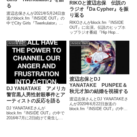
RIKOと渡辺志保 伝説の
る
ラジオ『Da Cypher』を振
渡辺志保さんが2021年5月24日放
り返る
送のblock.fm『INSIDE OUT』の
RIKOさんがblock.fm『INSIDE
中でCity Girls『Twerkulator』を
OUT』に出演。伝説のヒップホ
紹介していました。
ップラジオ番組『Hip Hop
Journey Da Cypher』について、
渡辺志保さんとともに振り返って
INSIDE OUT
INSIDE OUT
いました。今夜5/2(月) 22:00
#blockfm...
渡辺志保とDJ
YANATAKE PUNPEE＆
DJ YANATAKE アメリカ
秋元才加の結婚を祝福する
警官黒人男性射殺事件とア
渡辺志保さんとDJ YANATAKEさ
ーティストの反応を語る
んが2020年6月22日放送の
DJ YANATAKEさんが
block.fm『INSIDE OUT』の中で
block.fm『INSIDE OUT』の中で
PUNPEEさんと秋元才加さんの
2016年7月に2日続けて発生した
結婚のニュースについて話してい
アメリカの警察官による黒人男性
ました。（渡辺志保）それで昨
射殺事件についてトーク。事件の
日、家に帰って。SUMMITとハー
経緯やそれに対するラッパーやア
レ...