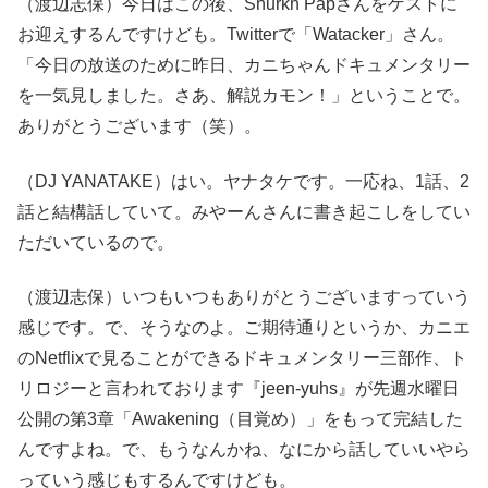
（渡辺志保）今日はこの後、Shurkn Papさんをゲストに
お迎えするんですけども。Twitterで「Watacker」さん。
「今日の放送のために昨日、カニちゃんドキュメンタリー
を一気見しました。さあ、解説カモン！」ということで。
ありがとうございます（笑）。
（DJ YANATAKE）はい。ヤナタケです。一応ね、1話、2
話と結構話していて。みやーんさんに書き起こしをしてい
ただいているので。
（渡辺志保）いつもいつもありがとうございますっていう
感じです。で、そうなのよ。ご期待通りというか、カニエ
のNetflixで見ることができるドキュメンタリー三部作、ト
リロジーと言われております『jeen-yuhs』が先週水曜日
公開の第3章「Awakening（目覚め）」をもって完結した
んですよね。で、もうなんかね、なにから話していいやら
っていう感じもするんですけども。