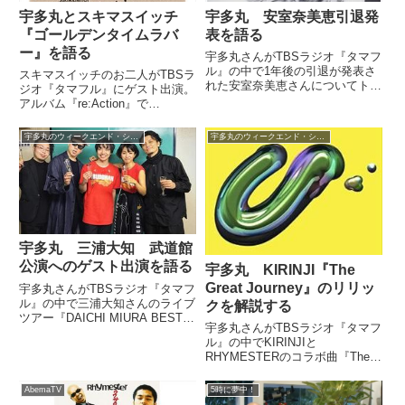
宇多丸とスキマスイッチ
宇多丸 安室奈美恵引退発
『ゴールデンタイムラバ
表を語る
ー』を語る
宇多丸さんがTBSラジオ『タマフ
ル』の中で1年後の引退が発表さ
スキマスイッチのお二人がTBSラ
れた安室奈美恵さんについてトー
ジオ『タマフル』にゲスト出演。
ク。かつて番組で行った安室奈美
アルバム『re:Action』で
恵特集の概要を話しつつ、第二期
RHYMESTERがリプロデュース
黄金期の中からおすすめの曲を紹
した『ゴールデンタイムラバー』
宇多丸のウィークエンド・シャッフル
宇多丸のウィークエンド・シャッフル
介していました。宇多丸）あと、
について、宇多丸さんと話してい
ふつおた流れで行きますと、3...
ました。（宇多丸）ということ
で、このスタジオ内は非常...
宇多丸 三浦大知 武道館
公演へのゲスト出演を語る
宇多丸 KIRINJI『The
Great Journey』のリリッ
宇多丸さんがTBSラジオ『タマフ
ル』の中で三浦大知さんのライブ
クを解説する
ツアー『DAICHI MIURA BEST
宇多丸さんがTBSラジオ『タマフ
HIT TOUR』のファイナル、武道
ル』の中でKIRINJIと
館公演にゲスト出演した際の模様
RHYMESTERのコラボ曲『The
をトーク。三浦大知さんの超絶ラ
Great Journey』の宇多丸さんの
イブパフォーマンスを絶賛してい
リリックについて解説をしていま
ました。...
AbemaTV
5時に夢中！
した。（宇多丸）ということで