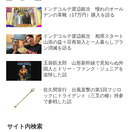
ドンデコルテ渡辺銀次 憧れのオール
デンの革靴（17万円）購入を語る
ドンデコルテ渡辺銀次 相席スタート
山添の益々荘再加入と一人暮らしプラ
ン消滅を語る
玉袋筋太郎 山形新幹線で見知らぬ外
国人とドリー・ファンク・ジュニアを
追悼した話
佐久間宣行 台風直撃の第1回フジロ
ックにトライデント（三叉の槍）持参
で参戦した話
サイト内検索