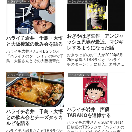
ハライチのターン
ハライチのターン
おぎやはぎ矢作 アンジャ
ハライチ岩井 千鳥・大悟
ッシュ児嶋が最近、マジギ
と大阪後輩の飲み会を語る
レするようになった話
ハライチ岩井さんがTBSラジオ
おぎやはぎのお二人が2022年8月
『ハライチのターン！』の中で千
25日放送のTBSラジオ『ハライ
鳥・大悟さんとその大阪後輩たち
チのターン！』に乱入。岩井さ
との飲み会の模様について話して
ん、澤部さんに「アンジャッシュ
いました。
児嶋さんが最近、雑にいじられる
ハライチのターン
ハライチのターン
とマジギレするようになってき
た」という話を紹介していまし
た。
ハライチ岩井 声優
ハライチ岩井 千鳥・大悟
TARAKOを追悼する
との飲み会とチーズタッカ
ハライチ岩井さんが2024年3月14
ルビを語る
日放送のTBSラジオ『ハライチの
ハライチの岩井さんがTBSラジオ
ターン！』の中で亡くなった声優