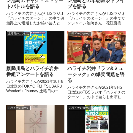
ン池崎のギャグ・ストリー
ン池崎との早朝温泉ドライ
トバトルを語る
ブを語る
ハライチの岩井さんがTBSラジオ
ハライチの岩井さんがTBSラジオ
『ハライチのターン！』の中で偶
『ハライチのターン！』の中でサ
然路上で遭遇したお笑い芸人とサ
ンシャイン池崎さん、花江夏樹さ
ンシャイン池崎さんとのギャグ・
んと早朝の温泉ドライブに行った
ストリートバトルについて話して
際の模様を話していました。（岩
土曜日のエウレカ
ハライチのターン
いました。（岩井勇気）で、夜は
井勇気）あのね、同期のサンシャ
もうね、サンシャイン池崎と飲み
イン池崎が最近車を手に入れたん
に行く約束をしていて。それで...
ですけどね。ロッチの中岡さん...
麒麟川島とハライチ岩井
ハライチ岩井『ラフ&ミュ
番組アンケートを語る
ージック』の爆笑問題を語
る
ハライチ岩井さんが2021年10月9
日放送のTOKYO FM『SUBARU
ハライチ岩井さんが2021年9月2
Wonderful Journey 土曜日のエウ
日放送のTBSラジオ『ハライチの
レカ』に出演。麒麟川島さんとテ
ターン！』の中で自らも出演した
レビ番組などのアンケートについ
フジテレビ特番『ラフ&ミュージ
て話していました。
ック』についてトーク。爆笑問題
ハライチのターン
ハライチのターン
とダウンタウン・松本人志さんと
の絡みなどについて話していまし
た。