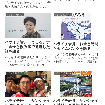
『ハライチのターン！』の中で千
のTARAKOさんを追悼。まだ若
鳥・大悟さんとの飲み会について
かった頃、TARAKOさんと出会
トーク。韓国料理屋で食べたチー
って声をかけられた際のエピソー
ズタッカルビの話などをしていま
ドを紹介していました。
ハライチのターン
ハライチのターン
した。（岩井勇気）この間さ、仕
事が18時ぐらいに終わって。
で、もう18時ぐらいで、意外と...
ハライチ岩井 うしろシテ
ハライチ岩井 お金と時間
ィ金子と飲み屋で遭遇した
とタイムバンクを語る
話を語る
ハライチの岩井さんがTBSラジオ
ハライチの岩井さんがTBSラジオ
『ハライチのターン』の中でお金
『ハライチのターン！』の中で同
と時間についてトーク。話題のサ
じTBSラジオで番組を持つうしろ
ービス、タイムバンクなどについ
シティの金子さんと偶然、居酒屋
ても話していました。（岩井勇
で遭遇した際の話をしていまし
気）まあ、ゾンビになるっていう
ハライチのターン
ハライチのターン
た。（岩井勇気）でさ、（京都の
のもありますけども、人っていう
パズドラの）イベントが終わって
のはさ、いずれ死にますよね？
帰ろうとしたら、金田さんが「...
（...
ハライチ岩井 サンシャイ
ハライチ岩井 サンシャイ