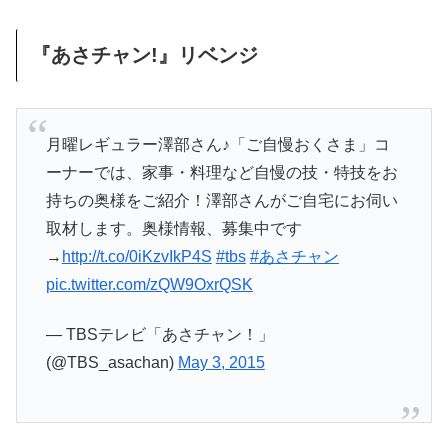
『あさチャン!』リベンジ
月曜レギュラー澤部さん♪「ご自慢おくさま」コ
ーナーでは、家事・料理など自慢の技・特技をお
持ちの奥様をご紹介！澤部さんがご自宅にお伺い
取材します。奥様情報、募集中です
→
http://t.co/0iKzvIkP4S
#tbs
#あさチャン
pic.twitter.com/zQW9OxrQSK
— TBSテレビ「あさチャン！」
(@TBS_asachan)
May 3, 2015