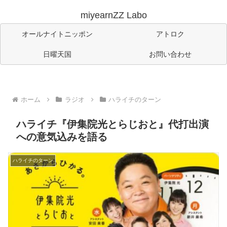
miyearnZZ Labo
オールナイトニッポン
アトロク
日曜天国
お問い合わせ
ホーム
ラジオ
ハライチのターン
ハライチ『伊集院光とらじおと』代打出演
への意気込みを語る
ハライチのターン