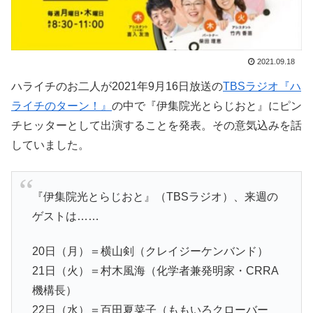
2021.09.18
ハライチのお二人が2021年9月16日放送の
TBSラジオ『ハ
ライチのターン！』
の中で『伊集院光とらじおと』にピン
チヒッターとして出演することを発表。その意気込みを話
していました。
『伊集院光とらじおと』（TBSラジオ）、来週の
ゲストは……
20日（月）＝横山剣（クレイジーケンバンド）
21日（火）＝村木風海（化学者兼発明家・CRRA
機構長）
22日（水）＝百田夏菜子（ももいろクローバー