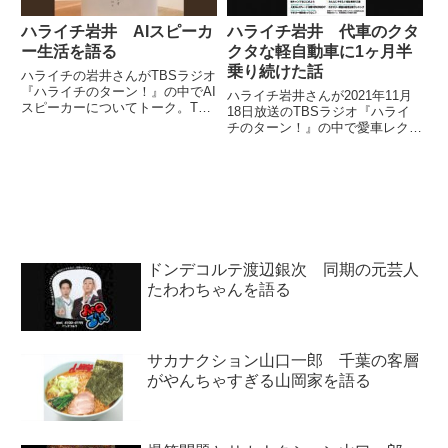
ハライチ岩井 AIスピーカ
ハライチ岩井 代車のクタ
ー生活を語る
クタな軽自動車に1ヶ月半
乗り続けた話
ハライチの岩井さんがTBSラジオ
『ハライチのターン！』の中でAI
ハライチ岩井さんが2021年11月
スピーカーについてトーク。TBS
18日放送のTBSラジオ『ハライ
ラジオからもらったAIスピーカー
チのターン！』の中で愛車レクサ
を使って生活が変わった話をして
スが改造中のため、代車のクタク
いました。（岩井勇気）AIスピー
タな軽自動車に1ヶ月半、乗り続
カーをもらったじゃないですか。
けているという話をしていまし
（澤部佑）AIスピー...
た。
ドンデコルテ渡辺銀次 同期の元芸人
たわわちゃんを語る
サカナクション山口一郎 千葉の客層
がやんちゃすぎる山岡家を語る