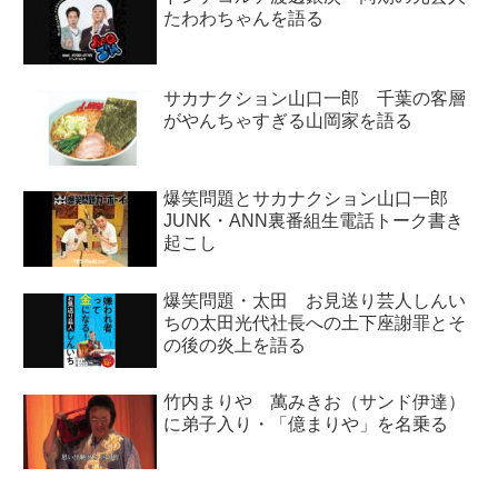
たわわちゃんを語る
サカナクション山口一郎 千葉の客層
がやんちゃすぎる山岡家を語る
爆笑問題とサカナクション山口一郎
JUNK・ANN裏番組生電話トーク書き
起こし
爆笑問題・太田 お見送り芸人しんい
ちの太田光代社長への土下座謝罪とそ
の後の炎上を語る
竹内まりや 萬みきお（サンド伊達）
に弟子入り・「億まりや」を名乗る