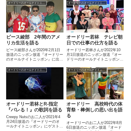
20年前、ブレイク前のPerfumeと
ーで出る1杯2000円の紅茶を飲み
オードリーのオールナイトニッポン
オードリーのオールナイトニッポン
公開収録イベントで共演し、
に朝井リョウさんと行った際の話
Perfumeのパフォーマンス後に披
をしていました。
露したネタで死ぬほどスベったと
明かしていました。
ピース綾部 2年間のアメ
オードリー若林 テレビ朝
リカ生活を語る
日での仕事の仕方を語る
ピース綾部さんが2020年2月1日
オードリー若林さんが2022年10
放送のニッポン放送『オードリー
月1日放送のニッポン放送『オー
のオールナイトニッポン』に出
ドリーのオールナイトニッポン』
演。オードリーのお二人に丸2年
の中でテレビ朝日での特番『おる
間のアメリカ生活を話していまし
おるオードリー』についてトー
オードリーのオールナイトニッポン
オードリーのオールナイトニッポン
た。【オードリーのオールナイト
ク。若林さん流のテレビ朝日での
ニッポン】お聴きいただきありが
仕事の仕方などを話していまし
とうございました。アメリカの...
た。
オードリー若林とR-指定
オードリー 高校時代の体
『バレる！』の歌詞を語る
育祭・棒倒しの思い出を語
る
Creepy Nutsのお二人が2021年4
月24日放送の『オードリーのオ
オードリーのお二人が2022年8月
ールナイトニッポン』にゲスト出
6日放送のニッポン放送『オード
演。Creepy Nuts『バレる！』の