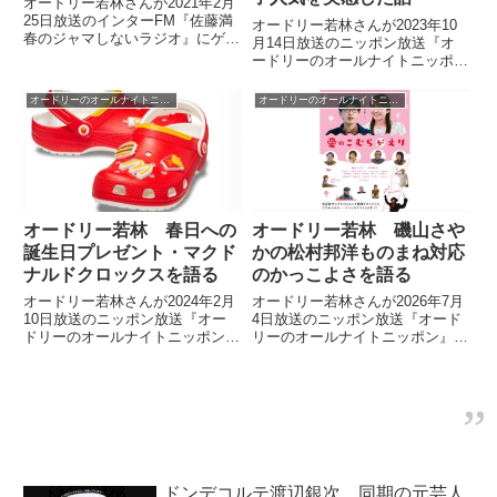
オードリー若林さんが2021年2月
25日放送のインターFM『佐藤満
オードリー若林さんが2023年10
春のジャマしないラジオ』にゲス
月14日放送のニッポン放送『オ
ト出演。漫才について話していま
ードリーのオールナイトニッポ
した。
ン』の中で久しぶりに開催したネ
タライブの模様を紹介。その場で
オードリーのオールナイトニッポン
オードリーのオールナイトニッポン
体感した『THE SECOND』後の
マシンガンズの女子人気のすごさ
について話していました。
オードリー若林 春日への
オードリー若林 磯山さや
誕生日プレゼント・マクド
かの松村邦洋ものまね対応
ナルドクロックスを語る
のかっこよさを語る
オードリー若林さんが2024年2月
オードリー若林さんが2026年7月
10日放送のニッポン放送『オー
4日放送のニッポン放送『オード
ドリーのオールナイトニッポン』
リーのオールナイトニッポン』の
の中で45歳の誕生日を迎えた春
中で『高田文夫のラジオビバリー
日さんにプレゼントとしてマクド
昼ズ』についてトーク。ものまね
ナルドとのコラボモデルのクロッ
をする松村邦洋さんをいい感じに
クスを渡していました。
いなす磯山さやかさんのかっこよ
さについて話していました。
ドンデコルテ渡辺銀次 同期の元芸人