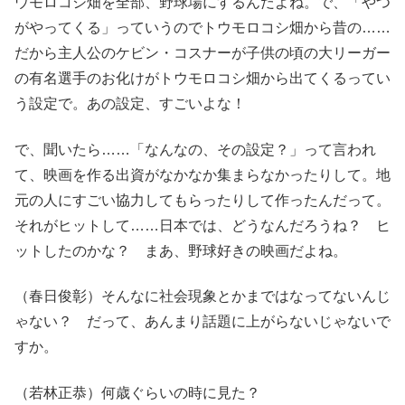
ウモロコシ畑を全部、野球場にするんだよね。で、「やつ
がやってくる」っていうのでトウモロコシ畑から昔の……
だから主人公のケビン・コスナーが子供の頃の大リーガー
の有名選手のお化けがトウモロコシ畑から出てくるってい
う設定で。あの設定、すごいよな！
で、聞いたら……「なんなの、その設定？」って言われ
て、映画を作る出資がなかなか集まらなかったりして。地
元の人にすごい協力してもらったりして作ったんだって。
それがヒットして……日本では、どうなんだろうね？ ヒ
ットしたのかな？ まあ、野球好きの映画だよね。
（春日俊彰）そんなに社会現象とかまではなってないんじ
ゃない？ だって、あんまり話題に上がらないじゃないで
すか。
（若林正恭）何歳ぐらいの時に見た？