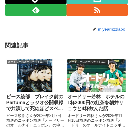
miyearnzzlabo
関連記事
オードリーのオールナイトニッポン
オードリーのオールナイトニッポン
ピース綾部 ブレイク前の
オードリー若林 ホテルの
Perfumeとラジオ公開収録
1杯2000円の紅茶を朝井リ
で共演して死ぬほどスベっ
ョウと4杯飲んだ話
た話
ピース綾部さんが2026年3月7日
オードリー若林さんが2025年11
放送のニッポン放送『オードリー
月15日放送のニッポン放送『オ
のオールナイトニッポン』の中で
ードリーのオールナイトニッポ
ニッポン放送の思い出を紹介。約
ン』の中で某ホテルの喫茶コーナ