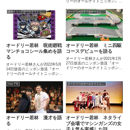
リーのオールナイトニッポン』の
歌詞について若林さん、R-指定さ
中で高校時代の体育祭で行われた
んが話していました。
棒倒しについて、話していまし
オードリーのオールナイトニッポン
オードリーのオールナイトニッポン
た。
オードリー若林 呪術廻戦
オードリー若林 ミニ四駆
マンチョコシール集めを語
コースデビューを語る
る
オードリー若林さんが2021年2月
27日放送のニッポン放送『オー
オードリー若林さんが2022年5月
ドリーのオールナイトニッポン』
14日放送のニッポン放送『オー
の中でミニ四駆コースデビューを
ドリーのオールナイトニッポン』
したことについて話していまし
の中で最近、ハマっている呪術廻
た。
戦マンチョコのおまけのシール集
Inter FM
オードリーのオールナイトニッポン
めについて話していました。
オードリー若林 漫才を語
オードリー若林 ネタライ
る
ブ会場でマシンガンズの女
子人気を実感した話