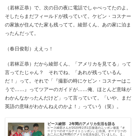
（若林正恭）で、次の日の夜に電話でしゃべってたのよ。
そしたらまだフィールドが残っていて。ケビン・コスナー
の家族が住んでた家も残ってて。綾部くん、あの家に泊ま
ったんだって。
（春日俊彰）ええっ！
（若林正恭）だから綾部くん、「アメリカを見てる」って
言ってたじゃん？ それでね、「あれが残っているん
だ！」って。それで「『撮影の時にケビン・コスナーはこ
うで……』ってツアーのガイドが……俺、ほとんど意味が
わかんなかったんだけど」って言っていて。「いや、まだ
英語の意味がわかんねえのかよ！」っていう（笑）。
ピース綾部 2年間のアメリカ生活を語る
ピース綾部さんが2020年2月1日放送のニッポン放送『オ
ードリーのオールナイトニッポン』に出演。オードリーの
お二人に丸2年間のアメリカ生活を話していました。【オ