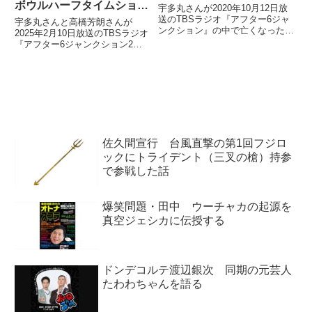
ボウルハーフタイムショー
宇多丸さんが2020年10月12日放
を語る
送のTBSラジオ『アフター6ジャ
宇多丸さんと高橋芳朗さんが
ンクション』の中で亡くなった筒
2025年2月10日放送のTBSラジオ
美京平さんを追悼。宇多丸さんが
『アフター6ジャンクション2』
選曲した筒美京平さん楽曲を2
の中でケンドリック・ラマーのス
曲、紹介しながら筒美京平さんに
ーパーボウルハーフタイムショー
ついて話していました。（宇多
について話していました。
丸）ということで熊崎くんも...
佐久間宣行 台風直撃の第1回フジロ
ックにトライデント（三叉の槍）持参
で参戦した話
爆笑問題・田中 ウーチャカの起源を
真空ジェシカに伝授する
ドンデコルテ渡辺銀次 同期の元芸人
たわわちゃんを語る