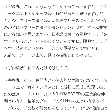
（宇多丸）これ、どういうことか？って言いますと、『ウ
ィークエンド・シャッフル』時代だったと思いますけど
も。今、フリースタイル……即興フリースタイルみたいな
のが特に『フリースタイルダンジョン』以降、皆さん非常
にご存知かと思いますが。日本語における即興でラップを
するということ。バトルじゃないんですね。即興でラップ
をする技術というのをーーここが重要なんですけどもーー
人前で、ステージ上で、見せる技術としてやった。
（宇内梨沙）仲間内だけではなくて。
（宇多丸）そう。仲間内とか個人的な実験ではなくて、ス
テージ上でそれをエンタメとして最初に完成した形で出し
たのはメローイエローというRHYMESTERの直接的な仲
間というか、後輩のグループのK.I.Nちゃんというラッパ
ーがいて。その彼が始めたんだっていう、それが僕的には