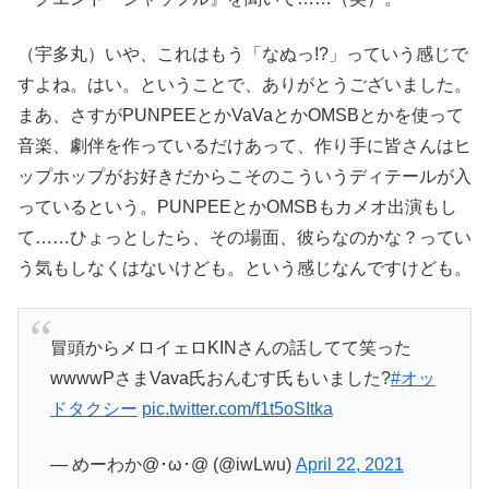
（宇多丸）いや、これはもう「なぬっ!?」っていう感じで
すよね。はい。ということで、ありがとうございました。
まあ、さすがPUNPEEとかVaVaとかOMSBとかを使って
音楽、劇伴を作っているだけあって、作り手に皆さんはヒ
ップホップがお好きだからこそのこういうディテールが入
っているという。PUNPEEとかOMSBもカメオ出演もし
て……ひょっとしたら、その場面、彼らなのかな？ってい
う気もしなくはないけども。という感じなんですけども。
冒頭からメロイェロKINさんの話してて笑った
wwwwPさまVava氏おんむす氏もいました?
#オッ
ドタクシー
pic.twitter.com/f1t5oSItka
— めーわか@･ω･@ (@iwLwu)
April 22, 2021