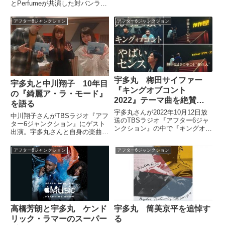
とPerfumeが共演した対バンライ
ブ『Perfume FES!! 2014』での
出来事を振り返っていました。
アフター6ジャンクション
アフター6ジャンクション
（宇多丸）えー、石川県は金沢市
で今週の月曜に開かれたあるコン
サートで...
宇多丸 梅田サイファー
宇多丸と中川翔子 10年目
『キングオブコント
の『綺麗ア・ラ・モード』
2022』テーマ曲を絶賛す
を語る
る
宇多丸さんが2022年10月12日放
中川翔子さんがTBSラジオ『アフ
送のTBSラジオ『アフター6ジャ
ター6ジャンクション』にゲスト
ンクション』の中で『キングオブ
出演。宇多丸さんと自身の楽曲
コント2022』についてトーク。
『綺麗ア・ラ・モード』を歌い継
梅田サイファーが務めたオープニ
ぐことについて話していました。
アフター6ジャンクション
アフター6ジャンクション
ング楽曲を絶賛していました。
高橋芳朗と宇多丸 ケンド
宇多丸 筒美京平を追悼す
リック・ラマーのスーパー
る