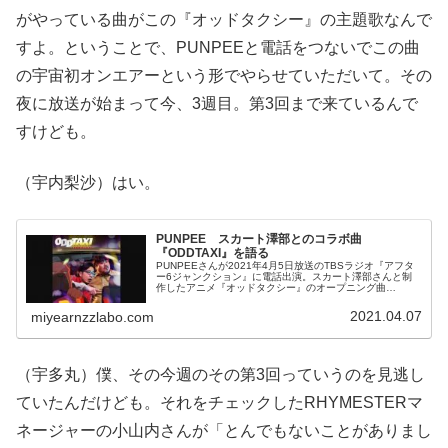
がやっている曲がこの『オッドタクシー』の主題歌なんで
すよ。ということで、PUNPEEと電話をつないでこの曲
の宇宙初オンエアーという形でやらせていただいて。その
夜に放送が始まって今、3週目。第3回まで来ているんで
すけども。
（宇内梨沙）はい。
PUNPEE スカート澤部とのコラボ曲
『ODDTAXI』を語る
PUNPEEさんが2021年4月5日放送のTBSラジオ『アフタ
ー6ジャンクション』に電話出演。スカート澤部さんと制
作したアニメ『オッドタクシー』のオープニング曲
『ODDTAXI』について宇多丸さんと話していました。
2021.04.07
miyearnzzlabo.com
（宇多丸）僕、その今週のその第3回っていうのを見逃し
ていたんだけども。それをチェックしたRHYMESTERマ
ネージャーの小山内さんが「とんでもないことがありまし