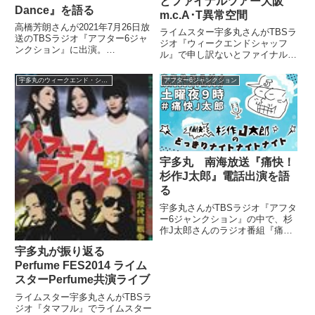
とファイナルツアー大阪
Dance』を語る
m.c.A･T異常空間
高橋芳朗さんが2021年7月26日放
ライムスター宇多丸さんがTBSラ
送のTBSラジオ『アフター6ジャ
ジオ『ウィークエンドシャッフ
ンクション』に出演。
ル』で申し訳ないとファイナルツ
BTS『Permission to Dance』に
アー大阪で起きたm.c.A･Tさんに
ついて、宇多丸さん、宇内梨沙さ
よる異常空間をミッツィー申し訳
宇多丸のウィークエンド・シャッフル
アフター6ジャンクション
んと話していました。
さんと振り返っていました。（宇
多丸）先週の日曜日、大阪で。
（ミッツィー申し訳）大阪で...
宇多丸 南海放送『痛快！
杉作J太郎』電話出演を語
る
宇多丸さんがTBSラジオ『アフタ
ー6ジャンクション』の中で、杉
作J太郎さんのラジオ番組『痛
快！杉作J太郎のどっきりナイト
宇多丸が振り返る
ナイトナイト』に電話出演した際
の模様を話していました。2/2(土)
Perfume FES2014 ライム
の痛快！杉作J太郎のどっきりナ
スターPerfume共演ライブ
イトナイトナイトは「節分...
ライムスター宇多丸さんがTBSラ
ジオ『タマフル』でライムスター