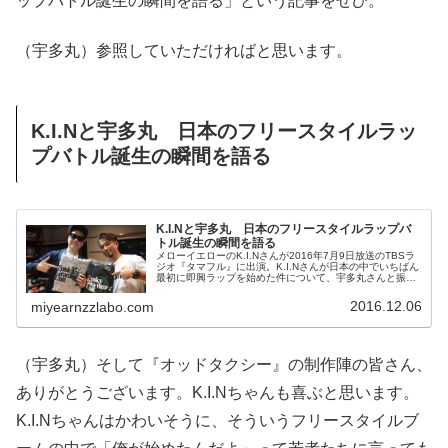
ップバトル誕生の瞬間を語る」という記事をぜひ。
（宇多丸）参照していただければと思います。
K.I.Nと宇多丸 日本のフリースタイルラッ
プバトル誕生の瞬間を語る
K.I.Nと宇多丸 日本のフリースタイルラップバ
トル誕生の瞬間を語る
メローイエローのK.I.Nさんが2016年7月9日放送のTBSラ
ジオ『タマフル』に出演。K.I.Nさんが日本の中でいちばん
最初に即興ラップを始めた件について、宇多丸さんと振り
返っていました。（宇多丸）今夜お送りする特集は、こち
ら！ 日本語ラ...
2016.12.06
miyearnzzlabo.com
（宇多丸）そして『オッドタクシー』の制作陣の皆さん、
ありがとうございます。K.I.Nちゃんも喜ぶと思います。
K.I.Nちゃんはかわいそうに、そういうフリースタイルブ