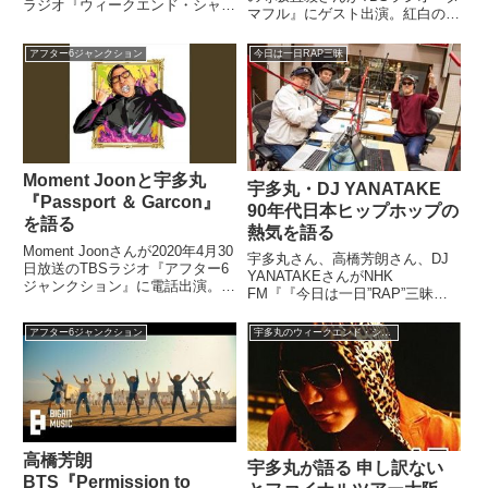
ラジオ『ウィークエンド・シャッ
マフル』にゲスト出演。紅白の魅
フル』に電話出演。宇多丸さん
力を語る中で、おすすめの視聴方
と、急逝したプリンスを追悼して
法を話していました。 （宇多
アフター6ジャンクション
今日は一日RAP三昧
いました。（宇多丸）一方です
丸）寺坂さん、ちなみに紅白、実
ね、時事ネタというかニュースで
際に大晦日、やるわけじゃないで
は、木曜日の夜にこんな大変な...
すか。これを聞いている人も見
る...
Moment Joonと宇多丸
宇多丸・DJ YANATAKE
『Passport ＆ Garcon』
90年代日本ヒップホップの
を語る
熱気を語る
Moment Joonさんが2020年4月30
宇多丸さん、高橋芳朗さん、DJ
日放送のTBSラジオ『アフター6
YANATAKEさんがNHK
ジャンクション』に電話出演。宇
FM『『今日は一日”RAP”三昧』
多丸さん、磯部涼さんとアルバム
の中で90年代日本のヒップホッ
『Passport & Garcon』について
プの盛り上がりについてトーク。
アフター6ジャンクション
宇多丸のウィークエンド・シャッフル
話していました。（宇多丸）とい
『さんぴんCAMP』前後のシーン
うわけで、お待たせしてしま...
の熱気について話していました。
（BOSEさんインタビ...
高橋芳朗
宇多丸が語る 申し訳ない
BTS『Permission to