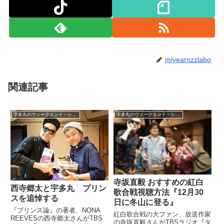
miyearnzzlabo
関連記事
宇多丸のウィークエンド・シャッフル
宇多丸のウィークエンド・シャッフル
寺坂直毅 おすすめの紅白
西寺郷太と宇多丸 プリン
歌合戦視聴方法『12月30
スを追悼する
日に冬山に登る』
『プリンス論』の著者、NONA
紅白歌合戦の大ファン、放送作家
REEVESの西寺郷太さんがTBS
の寺坂直毅さんがTBSラジオ『タ