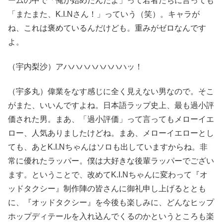
ームの中で「俺が始めたんだよ」って若者たちに言っても
「またまた、K.I.Nさん！」っていう（笑）。キャラが
ね、これは褒めているんだけども。重みがゼロなんです
よ。
（宇内梨沙）アハハハハハハハハッ！
（宇多丸）偉業をなす感じに全く見えない男なので。そこ
がまた、いいんですよね。日本語ラップ史上、最も過小評
価された男。まあ、「過小評価」って言ってもメローイエ
ロー、人気ありましたけどね。まあ、メローイエローとし
ても、あとK.I.Nちゃんはソロも出していますからね。非
常に優れたラッパー。僕は大好きな後輩ラッパーでござい
ます。ということで、改めてK.I.Nちゃんに変わって『オ
ッドタクシー』制作陣の皆さんに御礼申し上げるととも
に、『オッドタクシー』を今後も楽しみに、どんなヒップ
ホップディテールを入れ込んでくるのかというところも楽