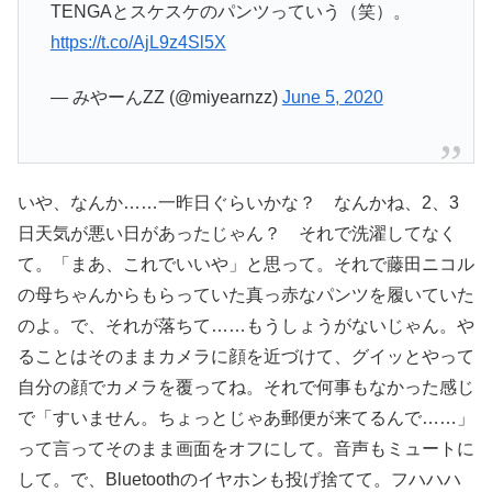
TENGAとスケスケのパンツっていう（笑）。
https://t.co/AjL9z4Sl5X
— みやーんZZ (@miyearnzz)
June 5, 2020
いや、なんか……一昨日ぐらいかな？ なんかね、2、3
日天気が悪い日があったじゃん？ それで洗濯してなく
て。「まあ、これでいいや」と思って。それで藤田ニコル
の母ちゃんからもらっていた真っ赤なパンツを履いていた
のよ。で、それが落ちて……もうしょうがないじゃん。や
ることはそのままカメラに顔を近づけて、グイッとやって
自分の顔でカメラを覆ってね。それで何事もなかった感じ
で「すいません。ちょっとじゃあ郵便が来てるんで……」
って言ってそのまま画面をオフにして。音声もミュートに
して。で、Bluetoothのイヤホンも投げ捨てて。フハハハ