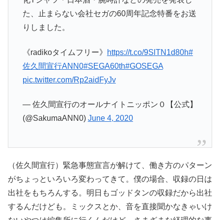
た、止まらない会社セガの60周年記念特番をお送
りしました。
《radikoタイムフリー》
https://t.co/9SlTN1d80h
#
佐久間宣行ANN0
#SEGA60th
#GOSEGA
pic.twitter.com/Rp2aidFyJv
— 佐久間宣行のオールナイトニッポン０【公式】
(@SakumaANN0)
June 4, 2020
（佐久間宣行）緊急事態宣言が解けて、働き方のパターン
がちょっといろいろ変わってきて。僕の場合、収録の日は
出社をもちろんする。明日もゴッドタンの収録だから出社
するんだけども。ミックスとか、音を直接聞かなきゃいけ