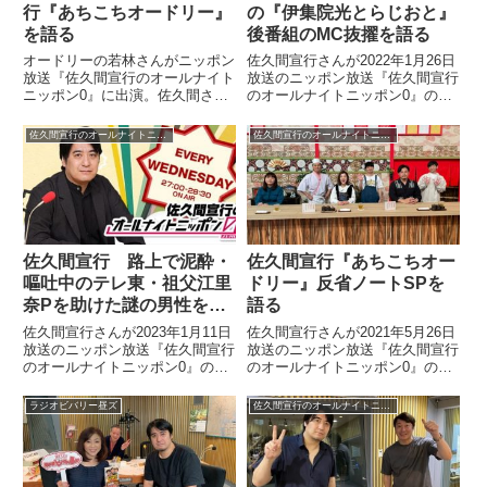
行『あちこちオードリー』
の『伊集院光とらじおと』
を語る
後番組のMC抜擢を語る
オードリーの若林さんがニッポン
佐久間宣行さんが2022年1月26日
放送『佐久間宣行のオールナイト
放送のニッポン放送『佐久間宣行
ニッポン0』に出演。佐久間さん
のオールナイトニッポン0』の中
と『あちこちオードリー』につい
でパンサー向井さんがTBSラジオ
て話していました。【佐久間宣行
『伊集院光とらじおと』の後継番
佐久間宣行のオールナイトニッポン0
佐久間宣行のオールナイトニッポン0
のオールナイトニッポン0】前回
組のMCに就任することについて
の放送は #オードリー の #若林正
話していました。
恭 さんが来てくれました...
佐久間宣行 路上で泥酔・
佐久間宣行『あちこちオー
嘔吐中のテレ東・祖父江里
ドリー』反省ノートSPを
奈Pを助けた謎の男性を語
語る
る
佐久間宣行さんが2023年1月11日
佐久間宣行さんが2021年5月26日
放送のニッポン放送『佐久間宣行
放送のニッポン放送『佐久間宣行
のオールナイトニッポン0』の中
のオールナイトニッポン0』の中
でテレ東の後輩、祖父江里奈さん
で収録したばかりの『あちこちオ
から聞いた、泥酔して路上で嘔吐
ードリー』の「中堅から若手まで
ラジオビバリー昼ズ
佐久間宣行のオールナイトニッポン0
中に謎の男性に助けられたという
の反省ノート見てみようSP！」
話を紹介していました。
について話していました。