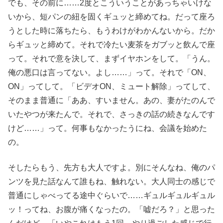
でも、その前に……2度とこういうことがあっちゃいけな
いから、短パンの紐を固くギュッと締めてね。だって座ろ
うとした時に落ちたら、もうわけがわかんないから。だか
らギュッと締めて。それで冷たい麦茶をガブッと飲んで座
って。それで意を決して、まずイヤホンをして。「うん。
俺の悪口は言ってない。よし……」って。それで「ON、
ON」ってして。「ビデオON、ミュート解除」ってして、
そのまま普通に「ああ、すいません。あの、妻がたのんで
いたやつが来たんで。それで、さっきの話の続きなんです
けど……」って。何事もなかったうにね、会議を始めた
の。
そしたらもう、先方も大人ですよ。別にそんなね、俺のパ
ンツを見た話なんて誰もね、触れない。大人同士の感じで
普通にしゃべってる途中ぐらいで……ギュルギュルギュル
ッ！ってね、お腹が痛くなったの。「嘘だろ？」と思った