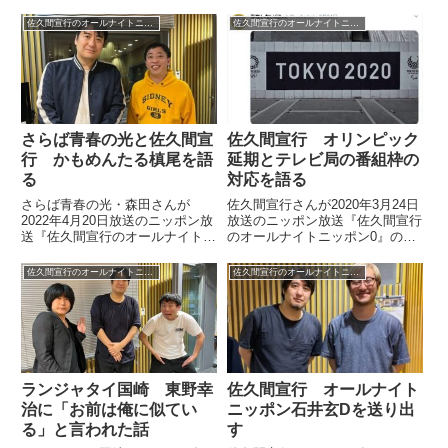
佐久間宣行のオールナイトニッポン0
佐久間宣行のオールナイトニッポン0
さらば青春の光と佐久間宣
佐久間宣行 オリンピック
行 かもめんたる槙尾を語
延期とテレビ局の番組枠の
る
対応を語る
さらば青春の光・森田さんが
佐久間宣行さんが2020年3月24日
2022年4月20日放送のニッポン放
放送のニッポン放送『佐久間宣行
送『佐久間宣行のオールナイトニ
のオールナイトニッポン0』の中
ッポン0』に出演。かもめんたる
で東京オリンピックの延期と、そ
槙尾さんについて話していまし
れに付随して発生するテレビ局の
佐久間宣行のオールナイトニッポン0
佐久間宣行のオールナイトニッポン0
た。
番組枠の空きについて話していま
した。（佐久間宣行）東京オリン
ピックが延期になりまして...
ランジャタイ国崎 東野幸
佐久間宣行 オールナイト
治に「お前は俺に似てい
ニッポン石井玄Dを送り出
る」と言われた話
す