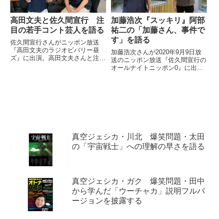
高田文夫と佐久間宣行 注
加藤浩次『スッキリ』阿部
目の若手コント芸人を語る
祐二の「加藤さん、事件で
す」を語る
佐久間宣行さんがニッポン放送
『高田文夫のラジオビバリー昼
加藤浩次さんが2020年9月9日放
ズ』に出演。高田文夫さんと注目
送のニッポン放送『佐久間宣行の
の若手コント芸人たちなどについ
オールナイトニッポン0』に出
て話していました。本日のゲスト
演。『スッキリ』での阿部祐二さ
は、テレビ東京プロデューサー #
んのフレーズ「加藤さん、事件で
佐久間宣行 さん！先日開催され
す」について話していました。緊
た #佐久間宣行ANN0 のライ...
張したけど、凄く嬉しい回でし
た。加藤さん、やっぱり面白く
て...
真空ジェシカ・川北 爆笑問題・太田
の「宇宙戦士」への理解の早さを語る
真空ジェシカ・ガク 爆笑問題・田中
から学んだ「ウーチャカ」説明フルバ
ージョンを披露する