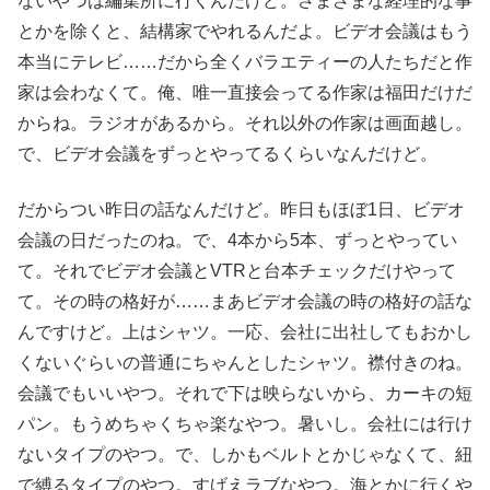
ないやつは編集所に行くんだけど。さまざまな経理的な事
とかを除くと、結構家でやれるんだよ。ビデオ会議はもう
本当にテレビ……だから全くバラエティーの人たちだと作
家は会わなくて。俺、唯一直接会ってる作家は福田だけだ
からね。ラジオがあるから。それ以外の作家は画面越し。
で、ビデオ会議をずっとやってるくらいなんだけど。
だからつい昨日の話なんだけど。昨日もほぼ1日、ビデオ
会議の日だったのね。で、4本から5本、ずっとやってい
て。それでビデオ会議とVTRと台本チェックだけやって
て。その時の格好が……まあビデオ会議の時の格好の話な
んですけど。上はシャツ。一応、会社に出社してもおかし
くないぐらいの普通にちゃんとしたシャツ。襟付きのね。
会議でもいいやつ。それで下は映らないから、カーキの短
パン。もうめちゃくちゃ楽なやつ。暑いし。会社には行け
ないタイプのやつ。で、しかもベルトとかじゃなくて、紐
で縛るタイプのやつ。すげえラブなやつ。海とかに行くや