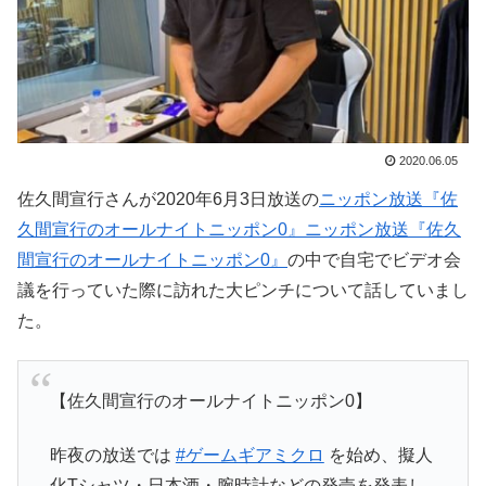
2020.06.05
佐久間宣行さんが2020年6月3日放送の
ニッポン放送『佐
久間宣行のオールナイトニッポン0』
ニッポン放送『佐久
間宣行のオールナイトニッポン0』
の中で自宅でビデオ会
議を行っていた際に訪れた大ピンチについて話していまし
た。
【佐久間宣行のオールナイトニッポン0】
昨夜の放送では
#ゲームギアミクロ
を始め、擬人
化Tシャツ・日本酒・腕時計などの発売を発表し