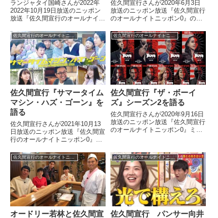
ランジャタイ国崎さんが2022年
佐久間宣行さんが2020年6月3日
2022年10月19日放送のニッポン
放送のニッポン放送『佐久間宣行
放送『佐久間宣行のオールナイト
のオールナイトニッポン0』の中
ニッポン0』の中で東野幸治さん
で番組を卒業することになった石
から「お前は俺に似ている」と言
井玄ディレクターを送り出してい
佐久間宣行のオールナイトニッポン0
佐久間宣行のオールナイトニッポン0
われた話を紹介していました。
ました。（佐久間宣行）特番時代
から担当をしてくれていた石井く
んが今週で番組を卒業すると...
佐久間宣行『サマータイム
佐久間宣行『ザ・ボーイ
マシン・ハズ・ゴーン』を
ズ』シーズン2を語る
語る
佐久間宣行さんが2020年9月16日
放送のニッポン放送『佐久間宣行
佐久間宣行さんが2021年10月13
のオールナイトニッポン0』ミク
日放送のニッポン放送『佐久間宣
チャ限定アフタートークの中でア
行のオールナイトニッポン0』の
マゾンプライムで配信中のドラマ
中でドラマ『サマータイムマシ
『ザ・ボーイズ』シーズン2につ
ン・ハズ・ゴーン』を紹介してい
佐久間宣行のオールナイトニッポン0
佐久間宣行のオールナイトニッポン0
いて話していました。THE
ました。
BOYS シーズン2、追い...
オードリー若林と佐久間宣
佐久間宣行 パンサー向井