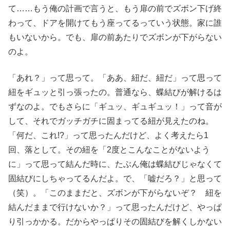
て……もう俺の計画で言うと、もう扉の前でズボン下げ終
わって、ドアを開けてもう座ってるっていう状態。家に誰
もいないから。でも、扉の前あたりでズボンが下がらない
のよ。
「あれ？」って思って。「ああ、紐だ、紐だ」って思って
紐をギュッと引っ張ったの。普通なら、蝶結びが解けるは
ずなのよ。でもさらに「ギュッ、ギュギュッ！」って音が
して、それでガッチガチに固まってる紐が見えたのね。
「何だ、これ!?」って思ったんだけど、よく考えたら1
回、落として。その紐を「2度とこんなことがないよう
に」って思って結んだ時に、たぶん俺は蝶結びじゃなくて
固結びにしちゃってるんだよ。で、「嘘だろ？」と思って
（笑）。「このままだと、ズボンが下がらないぞ？ 紐を
結んだままで行けないか？」って思ったんだけど、やっぱ
り引っかかる。だからやっぱりその固結びを解くしかない