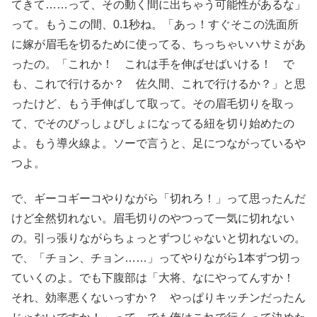
てきて……って、その動く間に出ちゃう可能性があるな」
って。もうこの間、0.1秒ね。「あっ！すぐそこの洗面所
に嫁が眉毛を切るために使ってる、ちっちゃいハサミがあ
ったの。「これか！ これは手を伸ばせばいける！ で
も、これで行けるか？ 佐久間、これで行けるか？」と思
ったけど、もう手伸ばして取って。その眉毛切りを取っ
て、でそのびっしょびしょになってる紐を切り始めたの
よ。もう導火線よ。ソーで言うと、足につながっているや
つよ。
で、ギーコギーコやりながら「切れろ！」って思ったんだ
けど全然切れない。眉毛切りのやつって一気に切れない
の。引っ張りながらちょっとずつじゃないと切れないの。
で、「チョン、チョン……」ってやりながら1本ずつ切っ
ていくのよ。でも下腹部は「大将、なにやってんすか！
それ、効率悪くないっすか？ やっぱりキッチンだったん