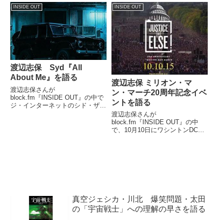
CARTER』について話していま
漢 a.k.a GAMIさんのコラムを読
INSIDE OUT
INSIDE OUT
した。
んだ受刑者たちの反応を話してい
ました。
渡辺志保 Syd『All
About Me』を語る
渡辺志保 ミリオン・マ
渡辺志保さんが
ン・マーチ20周年記念イベ
block.fm『INSIDE OUT』の中で
ントを語る
ジ・インターネットのシド・ザ・
キッドのソロ曲『All About Me』
渡辺志保さんが
を紹介していました。
block.fm『INSIDE OUT』の中
@internetsyd delivers her new
で、10月10日にワシントンDCで
single "All Ab...
行われたミリオン・マン・マーチ
（百万人大行進）20周年記念イ
ベントについて紹介していまし
た。#JusticeOrElse: All roads
le...
真空ジェシカ・川北 爆笑問題・太田
の「宇宙戦士」への理解の早さを語る