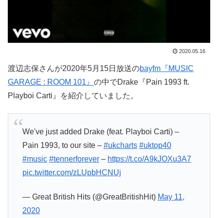
2020.05.16
渡辺志保さんが2020年5月15日放送の
bayfm『MUSIC
GARAGE : ROOM 101』
の中でDrake『Pain 1993 ft.
Playboi Carti』を紹介していました。
We've just added Drake (feat. Playboi Carti) –
Pain 1993, to our site –
#ukcharts
#uktop40
#music
#tennerforever
–
https://t.co/A9kJOXu3A7
pic.twitter.com/zLUpbHCNUj
— Great British Hits (@GreatBritishHit)
May 11,
2020