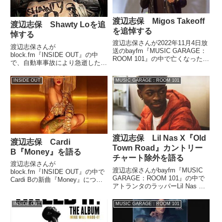
渡辺志保 Migos Takeoff
渡辺志保 Shawty Loを追
を追悼する
悼する
渡辺志保さんが2022年11月4日放
渡辺志保さんが
送のbayfm『MUSIC GARAGE：
block.fm『INSIDE OUT』の中
ROOM 101』の中で亡くなった
で、自動車事故により急逝したア
MigosのTakeoffを追悼していまし
トランタのラッパー、Shawty Lo
た。
を追悼していました。（渡辺志
INSIDE OUT
MUSIC GARAGE：ROOM 101
保）そんな感じで、新潟でのほほ
んと過ごしておりました、なん
と、レジェンダリーなラッパー...
渡辺志保 Lil Nas X『Old
渡辺志保 Cardi
Town Road』カントリー
B『Money』を語る
チャート除外を語る
渡辺志保さんが
渡辺志保さんがbayfm『MUSIC
block.fm『INSIDE OUT』の中で
GARAGE：ROOM 101』の中で
Cardi Bの新曲『Money』につい
アトランタのラッパーLil Nas X
て話していました。
の『Old Town Road』がビルボー
ドのカントリーチャートから除外
INSIDE OUT
MUSIC GARAGE：ROOM 101
された件について話していまし
た。Lil Nas X s...