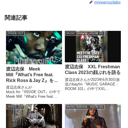
miyearnzzlabo
関連記事
INSIDE OUT
MUSIC GARAGE：ROOM 101
渡辺志保 XXL Freshman
渡辺志保 Meek
Class 2023の顔ぶれを語る
Mill『What’s Free feat.
渡辺志保さんが2023年6月30日放
Rick Ross＆Jay Z』を語
送のbayfm『MUSIC GARAGE：
る
渡辺志保さんが
ROOM 101』の中でXXL
block.fm『INSIDE OUT』の中で
Magazineが発表したFreshman
Meek Mill『What's Free feat.
Class 2023の顔ぶれについて話し
Rick Ross＆Jay Z』を紹介して
ていました。
いました。
INSIDE OUT
MUSIC GARAGE：ROOM 101