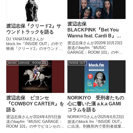
渡辺志保
渡辺志保『クリード2』サ
BLACKPINK『Bet You
ウンドトラックを語る
Wanna feat. Cardi B』を
DJ YANATAKEさんが
語る
渡辺志保さんが2020年10月23日
block.fm『INSIDE OUT』の中で
放送のbayfm『MUSIC
映画『クリード2』のサウンドト
GARAGE：ROOM 101』の中で
ラックについてトーク。その中か
BLACKPINK『Bet You Wanna
らMike WiLL Made-It, Crime
feat. Cardi B』を紹介していまし
Mob, Slim Jxmmi『We Can Hit
MUSIC GARAGE：ROOM 101
INSIDE OUT
た。 'Bet You Wanna' ult...
(Round 1)』を紹介していまし
た。
渡辺志保 ビヨンセ
NORIKIYO 受刑者たちの
『COWBOY CARTER』を
心に響いた漢 a.k.a GAMI
語る
コラムを語る
渡辺志保さんが2024年4月5日放
NORIKIYOさんが2025年6月23日
送のbayfm『MUSIC GARAGE：
放送のblock.fm『INSIDE OUT』
ROOM 101』の中でビヨンセの最
に出演。刑務所内で受刑者就業支
新アルバム『COWBOY
援雑誌『Chance!!』に掲載された