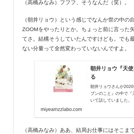
（高橋みなみ）フフフ、そうなんだ（笑）。
（朝井リョウ）という感じでなんか世の中の
ZOOMをやったりとか。ちょっと前に言った
てさ。結構そうしていたんですけども。でも
ない分量って全然変わっていないんですよ。
朝井リョウ『天使
る
朝井リョウさんが202
ブンのこと』の中で『
いて話していました。
えっ、突然？ な...
miyearnzzlabo.com
（高橋みなみ）ああ、結局お仕事にはそこま