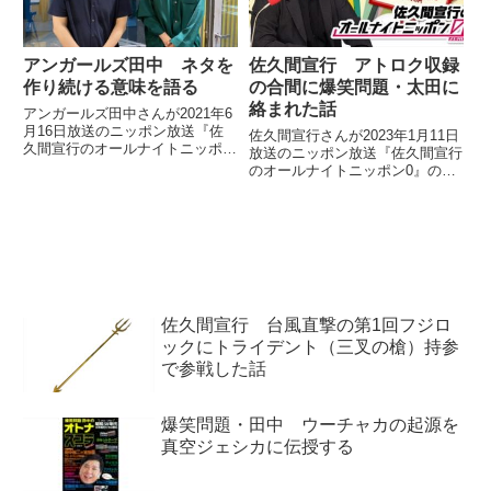
について話していました。
アンガールズ田中 ネタを
佐久間宣行 アトロク収録
作り続ける意味を語る
の合間に爆笑問題・太田に
絡まれた話
アンガールズ田中さんが2021年6
月16日放送のニッポン放送『佐
佐久間宣行さんが2023年1月11日
久間宣行のオールナイトニッポン
放送のニッポン放送『佐久間宣行
0』の出演。今もネタを作り続け
のオールナイトニッポン0』の中
ている意味について話していまし
でアトロク出演のためにTBSラジ
た。
オに行った際の模様を紹介。収録
までの合間にハライチと話してい
たところ、ばったり爆笑問題と遭
遇し、太田さんに絡まれたエピソ
ードを話していました。
佐久間宣行 台風直撃の第1回フジロ
ックにトライデント（三叉の槍）持参
で参戦した話
爆笑問題・田中 ウーチャカの起源を
真空ジェシカに伝授する