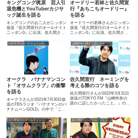
キングコング梶原 芸人引
オードリー若林と佐久間宣
退危機とYouTuberカジサ
行『あちこちオードリー』
ック誕生を語る
を語る
キングコングのお二人がニッポン
オードリーの若林さんがニッポン
放送『佐久間宣行のオールナイト
放送『佐久間宣行のオールナイト
ニッポン0』に出演。佐久間さん
ニッポン0』に出演。佐久間さん
と梶原さんの芸人引退の危機や
と『あちこちオードリー』につい
YouTuberカジサック誕生につい
て話していました。【佐久間宣行
バナナマンのバナナムーンGOLD
山崎怜奈の誰かに話したかったこと。
て話していました。【佐久間宣行
のオールナイトニッポン0】前回
のオールナイトニッポン0】前回
の放送は #オードリー の #若林正
は、知らない人と花火をする...
恭 さんが来てくれました...
オークラ バナナマンコン
佐久間宣行 ネーミングを
ト「オサムクラブ」の衝撃
考える際のコツを語る
を語る
佐久間宣行さんが2022年3月31日
放送のTOKYO FM『山崎怜奈の
オークラさんが2021年7月30日放
誰かに話したかったこと。』の中
送のTBSラジオ『バナナマンのバ
で「番組や企画の名前を考える時
ナナムーンGOLD』の中で「この
に意識したり考えることはありま
夏、見た方がいいバナナマンコン
すか？」というリスナーの質問に
ト10選」と題して、おすすめバ
佐久間宣行のオールナイトニッポン0
佐久間宣行のオールナイトニッポン0
回答していました。
ナナマンコントを紹介。バナナマ
ンの1回目の単独ライブで披露さ
れたネタ「オサムクラブ」の衝撃