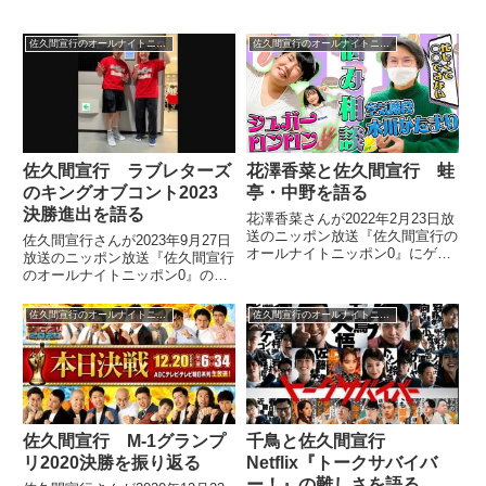
佐久間宣行のオールナイトニッポン0
佐久間宣行のオールナイトニッポン0
花澤香菜と佐久間宣行 蛙
佐久間宣行 ラブレターズ
亭・中野を語る
のキングオブコント2023
決勝進出を語る
花澤香菜さんが2022年2月23日放
送のニッポン放送『佐久間宣行の
佐久間宣行さんが2023年9月27日
オールナイトニッポン0』にゲス
放送のニッポン放送『佐久間宣行
ト出演。佐久間宣行さんと蛙亭・
のオールナイトニッポン0』の中
中野さんについて話していまし
で発表されたキングオブコント
た。
2023のファイナリストの顔ぶれ
佐久間宣行のオールナイトニッポン0
佐久間宣行のオールナイトニッポン0
についてトーク。長年付き合いの
あるラブレターズが決勝進出した
ことについて話していました。
佐久間宣行 M-1グランプ
千鳥と佐久間宣行
リ2020決勝を振り返る
Netflix『トークサバイバ
ー！』の難しさを語る