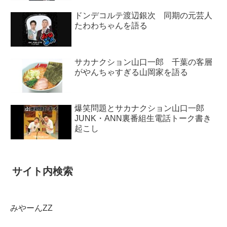
ドンデコルテ渡辺銀次 同期の元芸人
たわわちゃんを語る
サカナクション山口一郎 千葉の客層
がやんちゃすぎる山岡家を語る
爆笑問題とサカナクション山口一郎
JUNK・ANN裏番組生電話トーク書き
起こし
サイト内検索
みやーんZZ