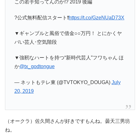
この若手知ってんのか!? 2019 後編
?公式無料配信スタート❗
https://t.co/GzeNUaD73X
▼ギャンブルと風俗で借金○○万円！ とにかくヤ
バい芸人･空気階段
▼強靭なハートを持つ“新時代芸人”フワちゃん ほ
か
@tx_godtongue
— ネットもテレ東 (@TVTOKYO_DOUGA)
July
20, 2019
（オークラ）佐久間さんが好きですもんね。曇天三男坊
ね。