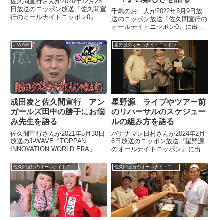
佐久間宣行さんが2020年12月23
日放送のニッポン放送『佐久間宣
千鳥のお二人が2022年3月9日放
行のオールナイトニッポン0』の
送のニッポン放送『佐久間宣行の
中でM-1グランプリ2020決勝を振
オールナイトニッポン0』に出
り返っていました。
演。佐久間さんとNetflix『トーク
━━━━━━━━━━━━? M-1
サバイバー！』について話す中で
J-WAVE
星野源のオールナイトニッポン
グランプリ2020 ?? 決 戦
そのトークの難しさや極限まで追
開 始 ?━━━━...
い詰められた撮影現場の様子など
を話していました。
成田凌と佐久間宣行 アン
星野源 ライブやツアー前
ガールズ田中の勝手にお悩
のリハーサルのスケジュー
み先生を語る
ルの組み方を語る
佐久間宣行さんが2021年5月30日
バナナマン日村さんが2024年2月
放送のJ-WAVE『TOPPAN
6日放送のニッポン放送『星野源
INNOVATION WORLD ERA』に
のオールナイトニッポン』に出
出演。成田凌さんと『ゴッドタ
演。赤えんぴつ武道館公演を控
ン』の企画「アンガールズ田中の
え、武道館の先輩である星野さん
佐久間宣行のオールナイトニッポン0
佐久間宣行のオールナイトニッポン0
勝手にお悩み先生」について話し
にライブについて教えを請う中
ていました。
で、本番までのリハーサルのスケ
ジューリングについて、質問して
いました。