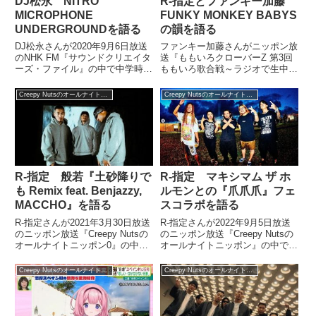
DJ松永 NITRO
R-指定とファンキー加藤
MICROPHONE
FUNKY MONKEY BABYS
UNDERGROUNDを語る
の韻を語る
DJ松永さんが2020年9月6日放送
ファンキー加藤さんがニッポン放
のNHK FM『サウンドクリエイタ
送『ももいろクローバーZ 第3回
ーズ・ファイル』の中で中学時代
ももいろ歌合戦～ラジオで生中
に聞いていたヒップホップ楽曲に
継！～』にゲスト出演。ホストの
ついてトーク。NITRO
Creepy Nuts、R-指定さんと
Creepy Nutsのオールナイトニッポン0
Creepy Nutsのオールナイトニッポン0
MICROPHONE
FUNKY MONKEY BABYSの韻に
UNDERGROUND『NITRO
ついて語っていました。（吉田尚
MICROPHONE UN...
記）先ほど...
R-指定 般若『土砂降りで
R-指定 マキシマム ザ ホ
も Remix feat. Benjazzy,
ルモンとの『爪爪爪』フェ
MACCHO』を語る
スコラボを語る
R-指定さんが2021年3月30日放送
R-指定さんが2022年9月5日放送
のニッポン放送『Creepy Nutsの
のニッポン放送『Creepy Nutsの
オールナイトニッポン0』の中で
オールナイトニッポン』の中で
般若『土砂降りでも Remix feat.
『ROCK IN JAPAN FESTIVAL
Benjazzy, MACCHO』を紹介し
2022』で実現したマキシマム ザ
Creepy Nutsのオールナイトニッポン0
Creepy Nutsのオールナイトニッポン0
ていました。
ホルモンとの『爪爪爪』コラボに
ついて話していました。