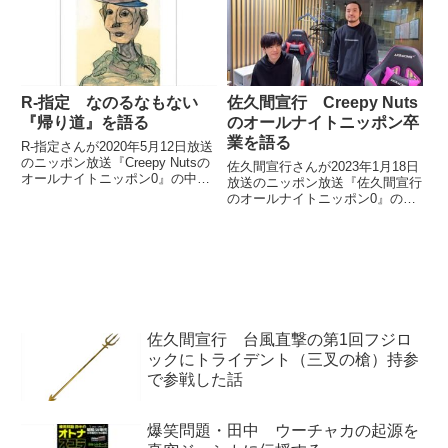
た。Creep...
R-指定 なのるなもない
佐久間宣行 Creepy Nuts
『帰り道』を語る
のオールナイトニッポン卒
業を語る
R-指定さんが2020年5月12日放送
のニッポン放送『Creepy Nutsの
佐久間宣行さんが2023年1月18日
オールナイトニッポン0』の中で
放送のニッポン放送『佐久間宣行
なのるなもない『帰り道』を紹介
のオールナイトニッポン0』の中
していました。（DJ松永）じゃ
でオールナイトニッポンからの卒
あ、Rさんの日本語ラップ紹介コ
業を発表したCreepy Nutsについ
ーナーにまいります。（R-指定）
て話していました。
はい。今日...
佐久間宣行 台風直撃の第1回フジロ
ックにトライデント（三叉の槍）持参
で参戦した話
爆笑問題・田中 ウーチャカの起源を