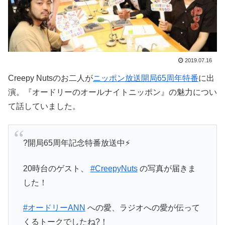
2019.07.16
Creepy Nutsのお二人が
ニッポン放送開局65周年特番
に出
演。『オードリーのオールナイトニッポン』の魅力につい
て話していました。
?開局65周年記念特番放送中⚡️
20時台のゲスト、
#CreepyNuts
の写真が届きま
した！
#オードリーANN
への愛、ラジオへの愛が伝って
くるトークでしたね?！