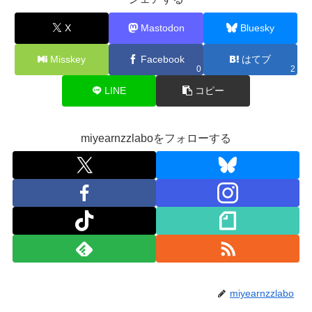
X
Mastodon
Bluesky
Misskey
Facebook
はてブ
0
2
LINE
コピー
miyearnzzlaboをフォローする
miyearnzzlabo