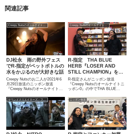
関連記事
Creepy Nutsのオールナイトニッポン0
Creepy Nutsのオールナイトニッポン0
DJ松永 雨の野外フェス
R-指定 THA BLUE
でR-指定がペットボトルの
HERB『LOSER AND
水をかぶるのが大好きな話
STILL CHAMPION』を語
る
Creepy Nutsのお二人が2021年6
R-指定さんがニッポン放送
月29日放送のニッポン放送
『Creepy Nutsのオールナイトニ
『Creepy Nutsのオールナイトニ
ッポン0』の中でTHA BLUE
ッポン0』で『DEAD POP
HERBの新作アルバム『THA
FESTiVAL 2021』を振り返り。
BLUE HERB』の中から
サウンドクリエイターズ・ファイル
ニッポン放送
雨が降る中でのライブでR-指定さ
『LOSER AND STILL
んが見せたDJ松永さんが大好き
CHAMPION』を紹介していまし
な行動について話していました。
た。（DJ松...