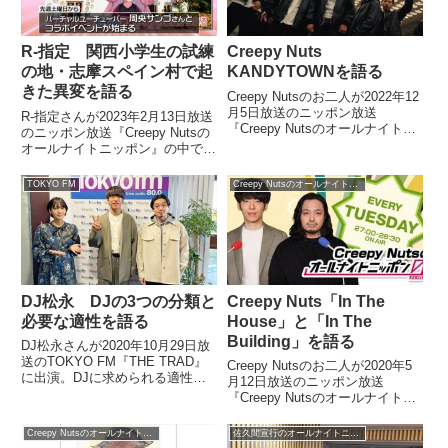
R-指定 関西小学生の試練
Creepy Nuts
の地・志摩スペイン村で起
KANDYTOWNを語る
きた異変を語る
Creepy Nutsのお二人が2022年12
月5日放送のニッポン放送
R-指定さんが2023年2月13日放送
『Creepy Nutsのオールナイトニ
のニッポン放送『Creepy Nutsの
ッポン』の中で2週後のゲスト、
オールナイトニッポン』の中で関
KANDYTOWNのIOとKEIJUを発
西小学生が修学旅行で訪れる試練
表。KANDYTOWNというクルー
の地、志摩スペイン村パルケエス
TOKYO FM
Creepy Nutsのオールナイトニッポン0
について話していました。
パーニャで今、異変が起きている
ことについて話していました。
DJ松永 DJの3つの分類と
Creepy Nuts「In The
必要な適性を語る
House」と「In The
Building」を語る
DJ松永さんが2020年10月29日放
送のTOKYO FM『THE TRAD』
Creepy Nutsのお二人が2020年5
に出演。DJに求められる適性に
月12日放送のニッポン放送
ついて、DJを3つに分類しながら
『Creepy Nutsのオールナイトニ
話していました。【TODAY’S
ッポン0』の中でヒップホップ用
MUSIC RECOMMEND】本日の
語「In The House」と「In The
Creepy Nutsのオールナイトニッポン0
佐久間宣行のオールナイトニッポン0
お客様はDJナカムラこと #...
Building」について話していまし