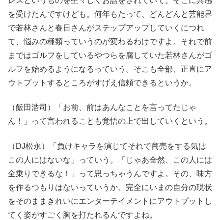
レスというものを生々しくお話をされていて。そこに共感
を受けたんですけども。何年もたって、どんどんと芸能界
で若林さんと春日さんがステップアップしていくにつれ
て、悩みの種類っていうのが変わるわけですよ。それで前
まではゴルフをしているやつらを腐していた若林さんがゴ
ルフを始めるようになるっていう。そこも全部、正直にア
ウトプットするところがすげえ信頼できるというか。
（飯田浩司）「お前、前はあんなことを言ってたじゃ
ん！」って言われることも覚悟の上で出していくという。
（DJ松永）「負けキャラを演じてそれで商売をする気は
この人にはないな」っていう。「じゃあ全然、この人には
全乗りできるな！」って思っちゃうんですよ。その、味方
を作るつもりはないっていうか。完全にいまの自分の現状
をそのままきれいにエンターテイメントにアウトプットし
てく姿がすごく胸を打たれるんですよね。