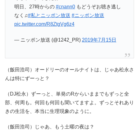
明日、27時からの
#cnann0
もどうぞお聴き逃し
なく♫
#私とニッポン放送
#ニッポン放送
pic.twitter.com/R8ZtgVg6z4
— ニッポン放送 (@1242_PR)
2019年7月15日
（飯田浩司）オードリーのオールナイトは、じゃあ松永さ
んは特にずーっと？
（DJ松永）ずーっと、単発のRからいままでもずっと全
部、何周も。何回も何回も聞いてますよ。ずっとそれあり
きの生活を、本当に生理現象のように。
（飯田浩司）じゃあ、もう土曜の夜は？