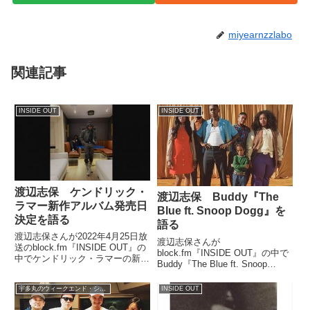
miyearnzzlabo
関連記事
INSIDE OUT
INSIDE OUT
渡辺志保 ケンドリック・
渡辺志保 Buddy『The
ラマー新作アルバム発売日
Blue ft. Snoop Dogg』を
決定を語る
語る
渡辺志保さんが2022年4月25日放
渡辺志保さんが
送のblock.fm『INSIDE OUT』の
block.fm『INSIDE OUT』の中で
中でケンドリック・ラマーの新作
Buddy『The Blue ft. Snoop
アルバム『Mr. Morale & the Big
Dogg』を紹介していました。
Steppers』のリリース日が決定し
宇多丸のウィークエンド・シャッフル
INSIDE OUT
たことについて話していました。