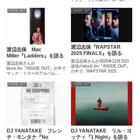
話していました。
『Slime Language』から『Gain
Clout』を紹介していました。
INSIDE OUT
INSIDE OUT
渡辺志保『RAPSTAR
渡辺志保 Mac
2025 FINALS』を語る
Miller『Ladders』を語る
渡辺志保さんが2025年12月15日
渡辺志保さんが
放送のblock.fm『INSIDE OUT』
block.fm『INSIDE OUT』の中で
の中で『RAPSTAR 2025
マック・ミラーのアルバム
FINALS』について話していまし
『Swimming』から『Ladders』
た。
を紹介していました。
INSIDE OUT
INSIDE OUT
DJ YANATAKE フレン
DJ YANATAKE リル・ヨ
チ・モンタナ『No
ッティ『1 Night』を語る