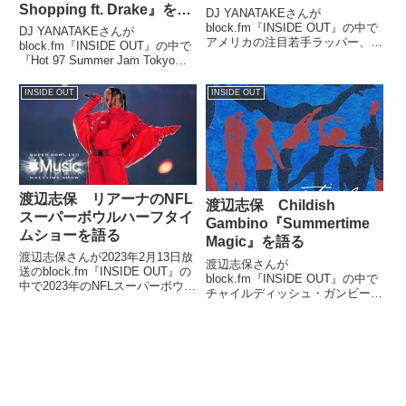
Shopping ft. Drake』を語
DJ YANATAKEさんが
る
block.fm『INSIDE OUT』の中で
DJ YANATAKEさんが
アメリカの注目若手ラッパー、リ
block.fm『INSIDE OUT』の中で
ル・ヨッティを紹介。現在バズッ
『Hot 97 Summer Jam Tokyo』
ている曲『1 Night』を選曲して
で来日するフレンチ・モンタナの
いました。（DJ YANATAKE）と
最新曲『No Shopping ft. Drake』
INSIDE OUT
INSIDE OUT
いうわけでですね、今日もオープ
を紹介していました。（DJ
ニ...
YAN...
渡辺志保 リアーナのNFL
渡辺志保 Childish
スーパーボウルハーフタイ
Gambino『Summertime
ムショーを語る
Magic』を語る
渡辺志保さんが2023年2月13日放
渡辺志保さんが
送のblock.fm『INSIDE OUT』の
block.fm『INSIDE OUT』の中で
中で2023年のNFLスーパーボウル
チャイルディッシュ・ガンビーノ
でリアーナが行ったハーフタイム
の『Summertime Magic』につい
ショーのパフォーマンスについて
て話していました。
話していました。