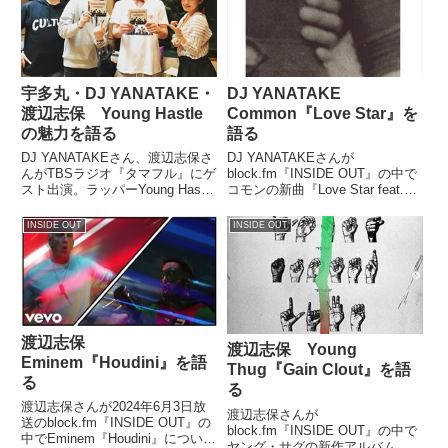
宇多丸・DJ YANATAKE・
DJ YANATAKE
渡辺志保 Young Hastle
Common『Love Star』を
の魅力を語る
語る
DJ YANATAKEさん、渡辺志保さ
DJ YANATAKEさんが
んがTBSラジオ『タマフル』にゲ
block.fm『INSIDE OUT』の中で
スト出演。ラッパーYoung Hastle
コモンの新曲『Love Star feat.
の魅力について、宇多丸さん、
Marsha Ambrosius & PJ』を紹介
Young Hastle本人を交えて深掘り
していました。New Release:
INSIDE OUT
INSIDE OUT
していました。 「あなたの知ら
Common - Love S...
ないヤング・ハッスルの世界」...
渡辺志保
渡辺志保 Young
Eminem『Houdini』を語
Thug『Gain Clout』を語
る
る
渡辺志保さんが2024年6月3日放
渡辺志保さんが
送のblock.fm『INSIDE OUT』の
block.fm『INSIDE OUT』の中で
中でEminem『Houdini』について
ヤング・サグの新作アルバム