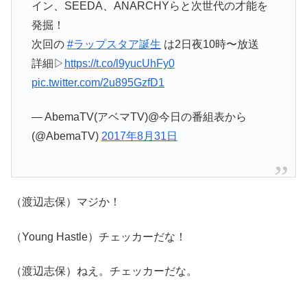
イン、SEEDA、ANARCHYらと次世代の才能を
発掘！
次回の
#ラップスタア誕生
は2日夜10時〜放送
詳細▷
https://t.co/l9yucUhFy0
pic.twitter.com/2u895GzfD1
— AbemaTV(アベマTV)@今日の番組表から
(@AbemaTV)
2017年8月31日
（渡辺志保）マジか！
（Young Hastle）チェッカーだな！
（渡辺志保）ねえ。チェッカーだな。