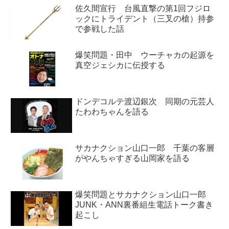
佐久間宣行 台風直撃の第1回フジロ
ックにトライデント（三叉の槍）持参
で参戦した話
爆笑問題・田中 ウーチャカの起源を
真空ジェシカに伝授する
ドンデコルテ渡辺銀次 同期の元芸人
たわわちゃんを語る
サカナクション山口一郎 千葉の客層
がやんちゃすぎる山岡家を語る
爆笑問題とサカナクション山口一郎
JUNK・ANN裏番組生電話トーク書き
起こし