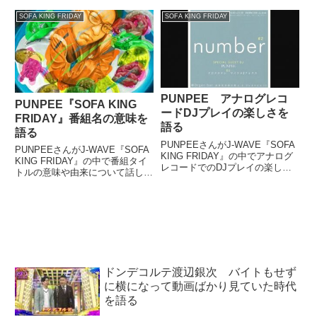
Beam』などについて話していま
（ほぼネタバレなしです）。
した。
SOFA KING FRIDAY
SOFA KING FRIDAY
（PUNPEE）お送りしたのはロ
バート・ダウニー・Jr、ポリスの
カバーで『...
PUNPEE アナログレコ
PUNPEE『SOFA KING
ードDJプレイの楽しさを
FRIDAY』番組名の意味を
語る
語る
PUNPEEさんがJ-WAVE『SOFA
PUNPEEさんがJ-WAVE『SOFA
KING FRIDAY』の中でアナログ
KING FRIDAY』の中で番組タイ
レコードでのDJプレイの楽しさ
トルの意味や由来について話して
についてトーク。初めてダブを切
いました。（PUNPEE）なんで
った話などをしていました。
すけども、『SOFA KING
（PUNPEE）お送りしたのは
FRIDAY』。名前がもうちょっと
ISSUGIくんのニューアルバム、
定着するようにソファーとかを買
最近出たア...
っ...
ドンデコルテ渡辺銀次 バイトもせず
に横になって動画ばかり見ていた時代
を語る