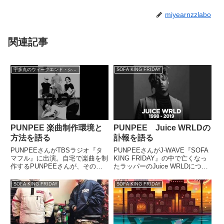
miyearnzzlabo
関連記事
宇多丸のウィークエンド・シャッフル
SOFA KING FRIDAY
PUNPEE 楽曲制作環境と
PUNPEE Juice WRLDの
方法を語る
訃報を語る
PUNPEEさんがTBSラジオ『タ
PUNPEEさんがJ-WAVE『SOFA
マフル』に出演。自宅で楽曲を制
KING FRIDAY』の中で亡くなっ
作するPUNPEEさんが、その制
たラッパーのJuice WRLDについ
作環境や方法について、ライムス
て話していました。で、メッセー
ターの3人に紹介していました。
ジです。会社員の人ですね。
SOFA KING FRIDAY
SOFA KING FRIDAY
リスペクト Ver.P お疲れさまでし
「PUNPEEさん、こんばんは。
た。P pic.twitter.com/bxa...
聞いてみたいことがあるんですけ
ど、...