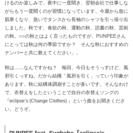
けるのか楽しみで、夜中に一度聞き、翌朝会社で仕事しな
がらもう一度聞くのが習慣になっています。今週から急に
肌寒くなり、急いでタンスから長袖のシャツを引っ張り出
しました。秋です。食欲の秋、運動の秋、読書の秋、芸術
の秋。○○の秋とはよく言ったものですが、PUNPEEさん
にとっては秋は何の季節ですか？ そんな秋におすすめの
ナンバーと共に教えてください」。
秋は……なんですかね？ 毎回、今日もそうっすけど、風
邪引くっすね。だから結構「風邪を引く」っていう印象が
あります。秋に結構体調崩すことが多いです。そんなわけ
で、衣替えをしたということで自分の衣替えソングの
『eclipse’s (Change Clothes) 』という曲をお聞きくださ
い。どうぞ。
PUNPEE feat. Sugbabe『eclipse’s