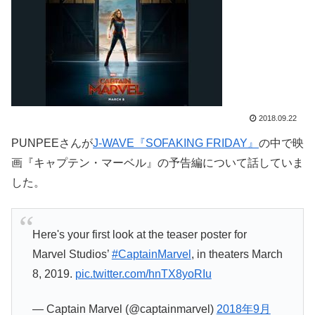
2018.09.22
PUNPEEさんが
J-WAVE『SOFAKING FRIDAY』
の中で映
画『キャプテン・マーベル』の予告編について話していま
した。
Here's your first look at the teaser poster for
Marvel Studios’
#CaptainMarvel
, in theaters March
8, 2019.
pic.twitter.com/hnTX8yoRIu
— Captain Marvel (@captainmarvel)
2018年9月