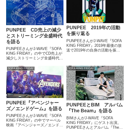
までした。P pic.tw...
PUNPEE 2019年の活動
PUNPEE CD売上の減少
を振り返る
とストリーミング全盛時代
PUNPEEさんがJ-WAVE『SOFA
を語る
KING FRIDAY』2019年最後の放
PUNPEEさんがJ-WAVE『SOFA
送で2019年の自身の活動を振り
KING FRIDAY』の中でCD売上が
返っていました。（PUNPEE）
減少しストリーミング全盛時代と
というわけで引き続きお送りして
なった昨今の状況について話しま
おります『SOFA KING
した。
FRIDAY』。前半はゲストにI...
SOFA KING FRIDAY
SOFA KING FRIDAY
PUNPEE『アベンジャー
PUNPEEとBIM アルバム
ズ／エンドゲーム』を語る
『The Beam』を語る
PUNPEEさんがJ-WAVE『SOFA
BIMさんがJ-WAVE『SOFA
KING FRIDAY』の中でマーベル
KING FRIDAY』にゲスト出演。
映画『アベンジャーズ／エンドゲ
PUNPEEさんとアルバム『The
ーム』について話していました。