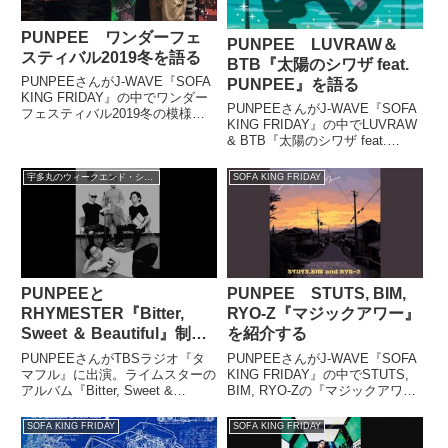
PUNPEE ワンダーフェ
PUNPEE LUVRAW＆
スティバル2019冬を語る
BTB『太陽のシワザ feat.
PUNPEEさんがJ-WAVE『SOFA
PUNPEE』を語る
KING FRIDAY』の中でワンダー
PUNPEEさんがJ-WAVE『SOFA
フェスティバル2019冬の模様に
KING FRIDAY』の中でLUVRAW
ついて話していました。
& BTB『太陽のシワザ feat.
（PUNPEE）次のメッセージ。
PUNPEE』を紹介していまし
大阪府29歳の方。「ハハイ、
た。
P！ こんばんは」。これは
宇多丸のウィークエンド・シャッフル
SOFA KING FRIDAY
Twigyさんの（モ...
PUNPEEと
PUNPEE STUTS, BIM,
RHYMESTER『Bitter,
RYO-Z『マジックアワー』
Sweet ＆ Beautiful』制作
を紹介する
を語る
PUNPEEさんがTBSラジオ『タ
PUNPEEさんがJ-WAVE『SOFA
マフル』に出演。ライムスターの
KING FRIDAY』の中でSTUTS,
アルバム『Bitter, Sweet &
BIM, RYO-Zの『マジックアワ
Beautiful』の制作について、ライ
ー』を紹介していました。『マジ
ムスターの3人と語り合っていま
ックアワー』STUTS, BIM, RYO-
SOFA KING FRIDAY
SOFA KING FRIDAY
した。リスペクト Ver.P お疲れさ
ZDownload, Streaming p...