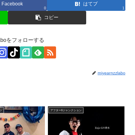
Facebook
はてブ
0
1
コピー
zzlaboをフォローする
miyearnzzlabo
ン
アフター6ジャンクション