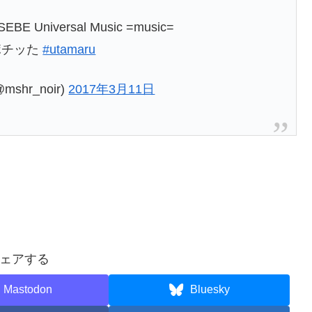
ASEBE Universal Music =music=
ポチッた
#utamaru
hr_noir)
2017年3月11日
ェアする
Mastodon
Bluesky