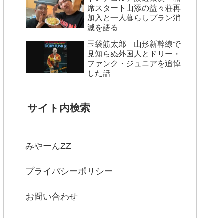
席スタート山添の益々荘再
加入と一人暮らしプラン消
滅を語る
玉袋筋太郎 山形新幹線で
見知らぬ外国人とドリー・
ファンク・ジュニアを追悼
した話
サイト内検索
みやーんZZ
プライバシーポリシー
お問い合わせ