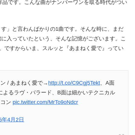
の作品です。こんな曲がナンバーワンを取る時代がつい
ます」と言わんばかりの1曲です。そんな時に、まだ
館に入っていたという、そんな記憶がございます。こ
ね。ですからいま、スルッと『あまねく愛で』ってい
。
 / あまねく愛で→
http://t.co/C9Cgj5Tekt
、A面
によるラヴ・バラード、B面は細かいテクニカル
ラコン
pic.twitter.com/MrTo9oNdcr
15年4月2日