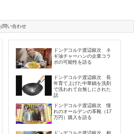
お問い合わせ
ドンデコルテ渡辺銀次 ネ
ギ油チャーハンの企業コラ
ボの可能性を語る
ドンデコルテ渡辺銀次 長
年育て上げた中華鍋を洗剤
で洗われて台無しにされた
話
ドンデコルテ渡辺銀次 憧
れのオールデンの革靴（17
万円）購入を語る
ドンデコルテ渡辺銀次 相