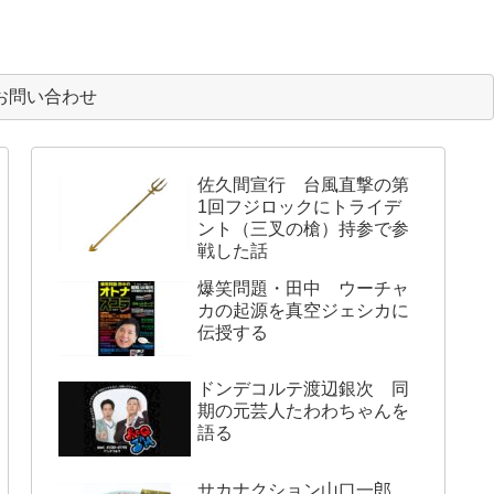
お問い合わせ
佐久間宣行 台風直撃の第
1回フジロックにトライデ
ント（三叉の槍）持参で参
戦した話
爆笑問題・田中 ウーチャ
カの起源を真空ジェシカに
伝授する
ドンデコルテ渡辺銀次 同
期の元芸人たわわちゃんを
語る
サカナクション山口一郎