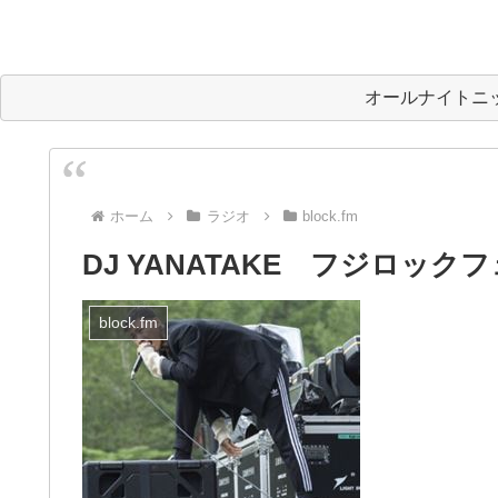
オールナイトニ
ホーム
ラジオ
block.fm
DJ YANATAKE フジロック
block.fm