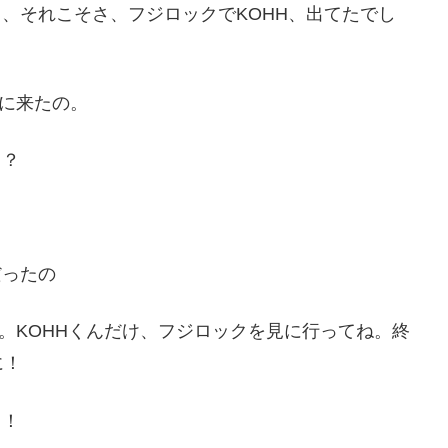
ど、今日、それこそさ、フジロックでKOHH、出てたでし
しに来たの。
ょ？
じだったの
てね。KOHHくんだけ、フジロックを見に行ってね。終
に！
う！