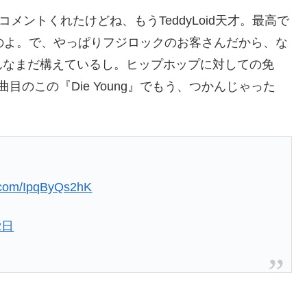
まコメントくれたけどね、もうTeddyLoid天才。最高で
出たのよ。で、やっぱりフジロックのお客さんだから、な
んなまだ構えているし。ヒップホップに対しての免
のこの『Die Young』でもう、つかんじゃった
r.com/IpqByQs2hK
2日