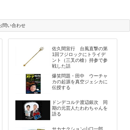
お問い合わせ
佐久間宣行 台風直撃の第
1回フジロックにトライデ
ント（三叉の槍）持参で参
戦した話
爆笑問題・田中 ウーチャ
カの起源を真空ジェシカに
伝授する
ドンデコルテ渡辺銀次 同
期の元芸人たわわちゃんを
語る
サカナクション山口一郎