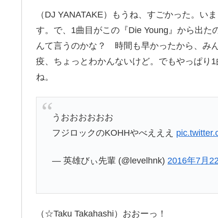
（DJ YANATAKE）もうね、すごかった。い
す。で、1曲目がこの『Die Young』から
んて言うのかな？ 時間も早かったから、み
疫、ちょっとわかんないけど。でもやっぱり1曲目
ね。
うおおおおおお
フジロックのKOHHやべえええ
pic.twitte
— 英雄びぃ先輩 (@levelhnk)
2016年7月2
（☆Taku Takahashi）おおーっ！