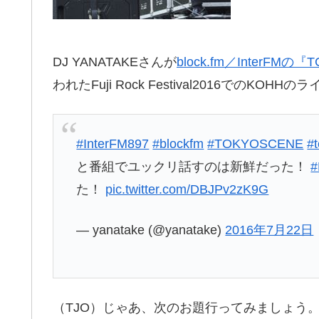
DJ YANATAKEさんが
block.fm／InterFMの『T
われたFuji Rock Festival2016での
#InterFM897
#blockfm
#TOKYOSCENE
#t
と番組でユックリ話すのは新鮮だった！
#
た！
pic.twitter.com/DBJPv2zK9G
— yanatake (@yanatake)
2016年7月22日
（TJO）じゃあ、次のお題行ってみましょう