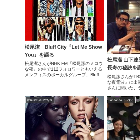
松尾潔 Bluff City『Let Me Show
You』を語る
松尾潔 山下
松尾潔さんがNHK FM『松尾潔のメロウ
長寿の秘訣を
な夜』の中で112フォロワーともいえる
メンフィスのボーカルグループ、Bluff
松尾潔さんがT
City『Let Me Show You』を紹介してい
な夜電波』に出
ました。こういうフレッシュさという
さんに聞いた、
か、青っぽさ、甘酸っぱさを売りに...
秘訣について話
ございます。 昨
松尾潔のメロウな夜
WOWOWぷらすと
孔の粋な夜電波
た方々に厚く御礼