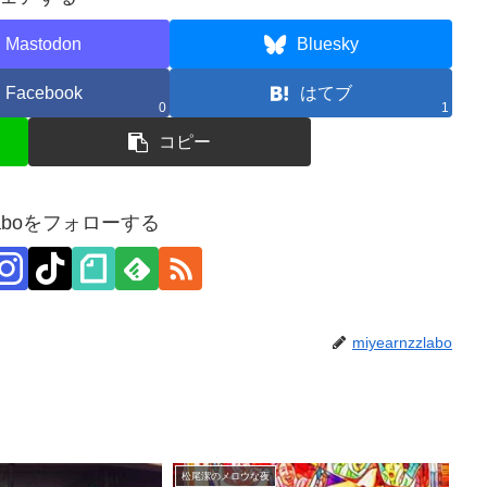
Mastodon
Bluesky
Facebook
はてブ
0
1
コピー
zzlaboをフォローする
miyearnzzlabo
松尾潔のメロウな夜