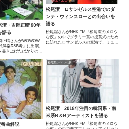
松尾潔 ロサンゼルス空港でのダ
ンテ・ウィンスローとの出会いを
語る
潔・吉岡正晴 90年
松尾潔さんがNHK FM『松尾潔のメロウ
を語る
な夜』の中でグラミー賞の授賞式のため
岡正晴さんがWOWOW
に訪れたロサンゼルスの空港で、ミュー
代洋楽R&B考』に出演。
ジシャンのダンテ・ウィンスローと偶然
を書き上げたばかりの西
出会った話をしていました。 FEB 25
90年代のプリンスについ
@dontaewinslow @winslowdy...
ました。WOWOWぷら
松尾潔のメロウな夜
様、長時間の余談？にお
...
松尾潔 2018年注目の韓国系・南
米系R＆Bアーティストを語る
松尾潔さんがNHK FM『松尾潔のメロウ
定番曲解説
な夜』の中で非アフリカン・アメリカン