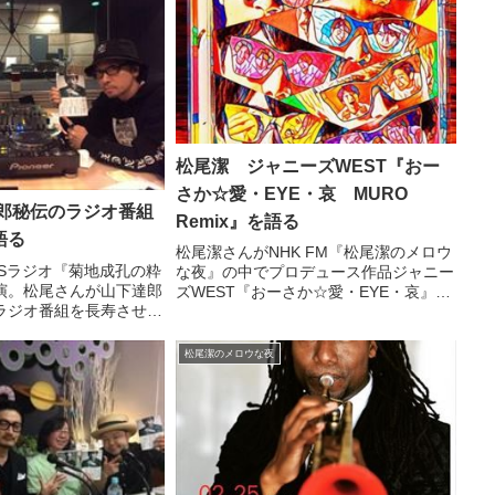
松尾潔 ジャニーズWEST『おー
さか☆愛・EYE・哀 MURO
達郎秘伝のラジオ番組
Remix』を語る
語る
松尾潔さんがNHK FM『松尾潔のメロウ
BSラジオ『菊地成孔の粋
な夜』の中でプロデュース作品ジャニー
演。松尾さんが山下達郎
ズWEST『おーさか☆愛・EYE・哀』の
ラジオ番組を長寿させる
MUROリミックスを紹介していました。
していました。おはよう
ぼくがプロデュースしたシングル「おー
夜TBSラジオ『菊地成
さか☆愛・EYE・哀」を含むジャニーズ
松尾潔のメロウな夜
』に耳を傾けてくださっ
WESTのア...
申し...