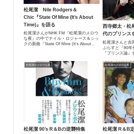
松尾潔 Nile Rodgers＆
Chic『State Of Mine (It’s About
Time)』を語る
西寺郷太・松尾
松尾潔さんがNHK FM『松尾潔のメロウ
代のプリンス
な夜』の中でナイル・ロジャース＆シッ
松尾潔さんと吉
クの新曲『State Of Mine (It’s About
ぷらすと『90年
Time)』を紹介。合わせてチェンジの新
『プリンス論』
作アルバムの話もしていました。
寺郷太さんと、
て語り合ってい
松尾潔のメロウな夜
松尾潔のメロウな夜
すとをご覧の皆
付き合いくださいま
松尾潔 90’s R＆Bの逆襲特集
松尾潔 R＆B