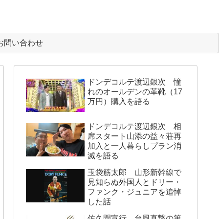
お問い合わせ
ドンデコルテ渡辺銀次 憧
れのオールデンの革靴（17
万円）購入を語る
ドンデコルテ渡辺銀次 相
席スタート山添の益々荘再
加入と一人暮らしプラン消
滅を語る
玉袋筋太郎 山形新幹線で
見知らぬ外国人とドリー・
ファンク・ジュニアを追悼
した話
佐久間宣行 台風直撃の第