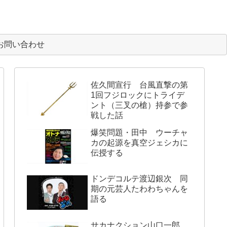
お問い合わせ
佐久間宣行 台風直撃の第
1回フジロックにトライデ
ント（三叉の槍）持参で参
戦した話
爆笑問題・田中 ウーチャ
カの起源を真空ジェシカに
伝授する
ドンデコルテ渡辺銀次 同
期の元芸人たわわちゃんを
語る
サカナクション山口一郎