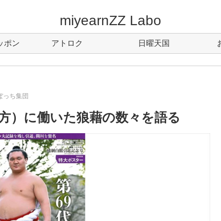
miyearnZZ Labo
ッポン
アトロク
日曜天国
ぼっち集団
方）に働いた狼藉の数々を語る