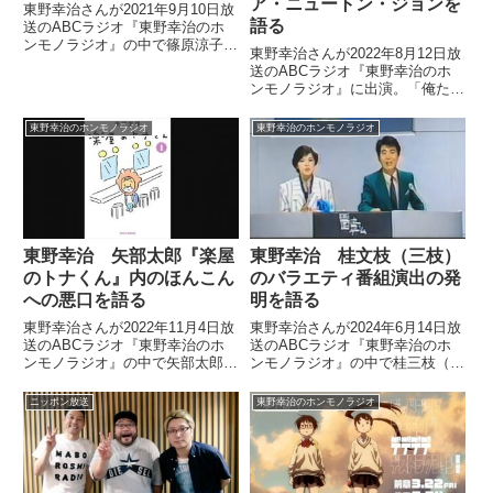
ア・ニュートン・ジョンを
東野幸治さんが2021年9月10日放
語る
送のABCラジオ『東野幸治のホ
ンモノラジオ』の中で篠原涼子さ
東野幸治さんが2022年8月12日放
んについてトーク。『ごっつええ
送のABCラジオ『東野幸治のホ
感じ』での思い出などを話してい
ンモノラジオ』に出演。「俺たち
ました。
の洋楽紅白歌合戦 2022夏」で
亡くなったオリヴィア・ニュート
東野幸治のホンモノラジオ
東野幸治のホンモノラジオ
ン・ジョンさんについて話してい
ました。
東野幸治 矢部太郎『楽屋
東野幸治 桂文枝（三枝）
のトナくん』内のほんこん
のバラエティ番組演出の発
への悪口を語る
明を語る
東野幸治さんが2022年11月4日放
東野幸治さんが2024年6月14日放
送のABCラジオ『東野幸治のホ
送のABCラジオ『東野幸治のホ
ンモノラジオ』の中で矢部太郎さ
ンモノラジオ』の中で桂三枝（三
んの漫画『楽屋のトナくん』につ
枝）さんのバラエティ番組演出に
いてトーク。作品内にたびたび登
おける発明の数々を紹介していま
ニッポン放送
東野幸治のホンモノラジオ
場する、ほんこんさんをモデルに
した。
したであろうキャラクターについ
て話していました。