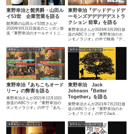
東野幸治と髭男爵・山田ル
東野幸治『デッドデッドデ
イ53世 企業営業を語る
ーモンズデデデデデストラ
クション 前章』を語る
髭男爵の山田ルイ53世さんが
2020年9月21日放送のニッポン放
東野幸治さんが2024年3月29日放
送『東野幸治のオールナイトニッ
送のABCラジオ『東野幸治のホ
ポン』に出演。東野幸治さんと企
ンモノラジオ』の中で映画『デッ
業営業について話していました。
ドデッドデーモンズデデデデデス
『東野幸治のオールナイトニッポ
トラクション 前章』について話
東野幸治のホンモノラジオ
東野幸治のホンモノラジオ
ン』スペシャルゲスト髭男爵・山
していました。
田ルイ53世さん、ウノTさ...
東野幸治『あちこちオード
東野幸治 Jack
リー』の弊害を語る
Johnson『Better
Together』を語る
東野幸治さんが2021年12月10日
放送のABCラジオ『東野幸治の
東野幸治さんが2021年7月23日放
ホンモノラジオ』の中で『あちこ
送のABCラジオ『東野幸治のホ
ちオードリー』についてトーク。
ンモノラジオ』の中でJack
番組がヒットしたことによって生
Johnson『Better Together』を紹
じている弊害などについて話して
介していました。
東野幸治のホンモノラジオ
東野幸治のホンモノラジオ
いました。