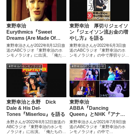
東野幸治
東野幸治 厚切りジェイソ
Eurythmics『Sweet
ン『ジェイソン流お金の増
Dreams (Are Made Of
やし方』を語る
This)』を語る
東野幸治さんが2022年8月12日放
東野幸治さんが2022年6月3日放
送のABCラジオ『東野幸治のホ
送のABCラジオ『東野幸治のホ
ンモノラジオ』に出演。「俺たち
ンモノラジオ』の中で厚切りジェ
の洋楽紅白歌合戦 2022夏」で
イソンさんの大ヒット本『ジェイ
Eurythmics『Sweet Dreams (Are
ソン流お金の増やし方』について
東野幸治のホンモノラジオ
東野幸治のホンモノラジオ
Made Of This)』を選曲していま
話していました。
した。
東野幸治と永野 Dick
東野幸治
Dale & His Del-
ABBA『Dancing
Tones『Miserlou』を語る
Queen』とNHK『アナザ
ーストーリーズ』を語る
永野さんが2022年8月12日放送の
東野幸治さんが2021年7月9日放
ABCラジオ『東野幸治のホンモ
送のABCラジオ『東野幸治のホ
ノラジオ』に出演。「俺たちの洋
ンモノラジオ』の中で
楽紅白歌合戦 2022夏」でDick
ABBA『Dancing Queen』と