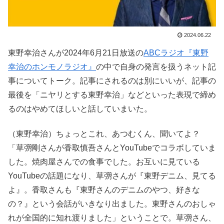
2024.06.22
東野幸治さんが2024年6月21日放送の
ABCラジオ『東野
幸治のホンモノラジオ』
の中で自身の発言を扱うネット記
事についてトーク。記事にされるのは別にいいが、記事の
最後を「ニヤリとする東野幸治」などといった表現で締め
るのはやめてほしいと話していまいた。
（東野幸治）ちょっとこれ、あつむくん、聞いてよ？
「草彅剛さんが香取慎吾さんとYouTubeでコラボしていま
した。焼肉屋さんでの食事でした。お互いに見ている
YouTubeの話題になり、草彅さんが『東野デニム、見てる
よ』。香取さんも『東野さんのデニムのやつ、好きな
の？』という会話がいきなり出ました。東野さんのおしゃ
れが全国的に知れ渡りました」ということで。草彅さん、