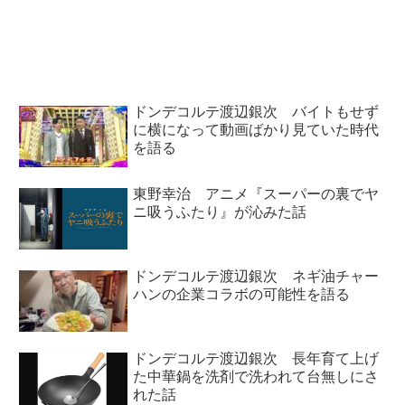
Dale & His Del-
NHK『アナザーストーリーズ』
Tones『Miserlou』を選曲して話
について話していました。
していました。
ドンデコルテ渡辺銀次 バイトもせず
に横になって動画ばかり見ていた時代
を語る
東野幸治 アニメ『スーパーの裏でヤ
ニ吸うふたり』が沁みた話
ドンデコルテ渡辺銀次 ネギ油チャー
ハンの企業コラボの可能性を語る
ドンデコルテ渡辺銀次 長年育て上げ
た中華鍋を洗剤で洗われて台無しにさ
れた話