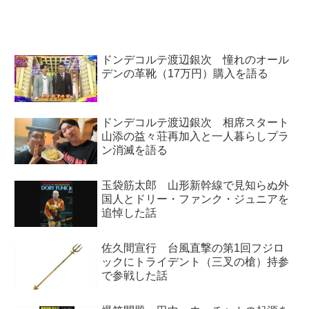
ん1人だけをゲストに迎えること
を「ちょっと怖い」と話していま
した。
ドンデコルテ渡辺銀次 憧れのオール
デンの革靴（17万円）購入を語る
ドンデコルテ渡辺銀次 相席スタート
山添の益々荘再加入と一人暮らしプラ
ン消滅を語る
玉袋筋太郎 山形新幹線で見知らぬ外
国人とドリー・ファンク・ジュニアを
追悼した話
佐久間宣行 台風直撃の第1回フジロ
ックにトライデント（三叉の槍）持参
で参戦した話