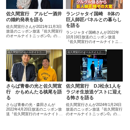
佐久間宣行 アルピー酒井
ランジャタイ国崎 8体の
の婚約発表を語る
巨人師匠パネルとの暮らし
を語る
佐久間宣行さんが2021年11月3日
放送のニッポン放送『佐久間宣行
ランジャタイ国崎さんが2022年
のオールナイトニッポン0』の中
10月19日放送のニッポン放送
でアルコ＆ピースの酒井健太さん
『佐久間宣行のオールナイトニッ
の婚約発表について、話していま
ポン』の中で自宅にある8体の巨
した。
人師匠パネルについて話していま
佐久間宣行のオールナイトニッポン0
佐久間宣行のオールナイトニッポン0
した。
さらば青春の光と佐久間宣
佐久間宣行 DJ松永1人を
行 かもめんたる槙尾を語
ラジオ生放送ゲストに迎え
る
る怖さを語る
さらば青春の光・森田さんが
佐久間宣行さんが2024年1月24日
2022年4月20日放送のニッポン放
放送のニッポン放送『佐久間宣行
送『佐久間宣行のオールナイトニ
のオールナイトニッポン0』の中
ッポン0』に出演。かもめんたる
で次週のゲスト、DJ松永さんに
槙尾さんについて話していまし
ついてトーク。R-指定さんがスケ
た。
ジュールNGだったため、松永さ