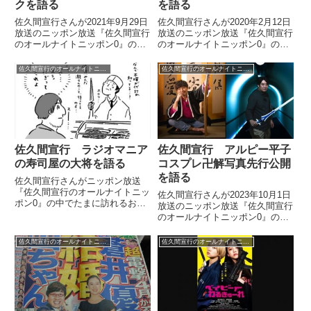
クを語る
を語る
佐久間宣行さんが2021年9月29日
佐久間宣行さんが2020年2月12日
放送のニッポン放送『佐久間宣行
放送のニッポン放送『佐久間宣行
のオールナイトニッポン0』の中
のオールナイトニッポン0』の中
で福島中央テレビで放送されるア
でハイバイの岩井秀人さんのイベ
ルピー平子さんとの初冠番組『サ
ント『いきなり本読み！』を紹介
佐久間宣行のオールナイトニッポン0
佐久間宣行のオールナイトニッポン0
クマ＆ピース』の編集済み素材を
していました。で、もう1個。
チェックした話をしていました。
先々週に見たものの中でハイバイ
の岩井秀人さんっていう素晴...
佐久間宣行 ラジオマニア
佐久間宣行 アルピー平子
の寿司屋の大将を語る
コスプレ卍解写真先行公開
を語る
佐久間宣行さんがニッポン放送
『佐久間宣行のオールナイトニッ
佐久間宣行さんが2023年10月1日
ポン0』の中でたまに訪れるお寿
放送のニッポン放送『佐久間宣行
司屋さんのラジオマニアの大将の
のオールナイトニッポン0』の中
話をしていました。（佐久間宣
で『サクマ&ピース』シーズン4
行）それでもう1個、最近あった
の番宣写真として、見どころのひ
佐久間宣行のオールナイトニッポン0
佐久間宣行のオールナイトニッポン0
話としてお寿司屋さんの話なんで
とつ、アルピー平子さんの
すけど。ちょっと郊外に安くて美
『BLEACH』コスプレ卍解写真が
味し...
先行公開されていた件について話
していました。