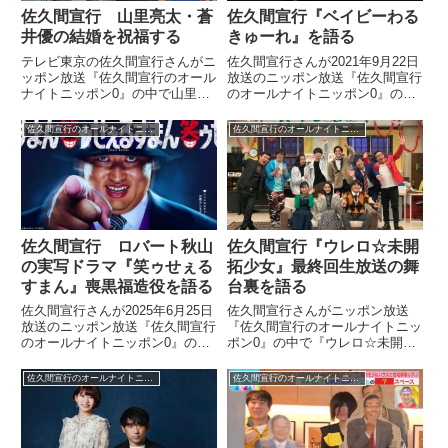
佐久間宣行 山里亮太・蒼
佐久間宣行『ベイビーわる
井優の結婚を祝福する
きゅーれ』を語る
テレビ東京の佐久間宣行さんがニ
佐久間宣行さんが2021年9月22日
ッポン放送『佐久間宣行のオール
放送のニッポン放送『佐久間宣行
ナイトニッポン0』の中で山里亮
のオールナイトニッポン0』の中
太さんと蒼井優さんの結婚を祝福
で映画『ベイビーわるきゅーれ』
していました。「山里亮太と蒼井
を紹介していました。
佐久間宣行のオールナイトニッポン0
佐久間宣行のオールナイトニッポン0
優 結婚」って速報が飛び込んで
きたんだけど、この写真見るとか
なり信憑性が高まってきたな。
ち...
佐久間宣行 ロバート秋山
佐久間宣行『ウレロ☆未開
の実写ドラマ『笑ゥせぇる
拓少女』最終回生放送の舞
すまん』喪黒福造役を語る
台裏を語る
佐久間宣行さんが2025年6月25日
佐久間宣行さんがニッポン放送
放送のニッポン放送『佐久間宣行
『佐久間宣行のオールナイトニッ
のオールナイトニッポン0』の中
ポン0』の中で『ウレロ☆未開拓
で実写版ドラマ『笑ゥせぇるすま
少女』の最終回生放送の舞台裏に
ん』で喪黒福造役をロバート秋山
ついて話していました。（佐久間
佐久間宣行のオールナイトニッポン0
佐久間宣行のオールナイトニッポン0
さんが務めることが発表された件
宣行）あとですね、今週あった出
について話していました。
来事としては月曜日に『ウレロ☆
未開拓少女』っていう、『ウレ
ロ』...