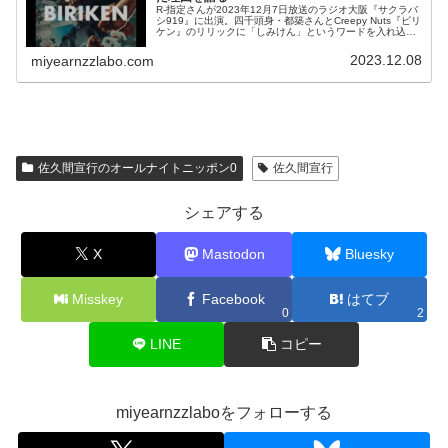
R-指定さんが2023年12月7日放送のラジオ大阪『サクラバ
シ919』に出演。四千頭身・都築さんとCreepy Nuts『ビリ
ケン』のリリックに「しみけん」というワードを入れ込ん
だ理由を話していました。
2023.12.08
miyearnzzlabo.com
佐久間宣行のオールナイトニッポン0
佐久間宣行
シェアする
X
Mastodon
Bluesky
Misskey
Facebook
はてブ
0
2
LINE
コピー
miyearnzzlaboをフォローする