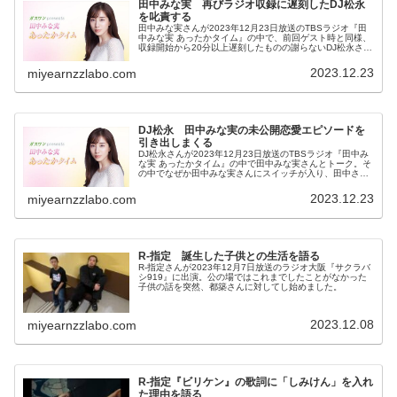
田中みな実 再びラジオ収録に遅刻したDJ松永
を叱責する
田中みな実さんが2023年12月23日放送のTBSラジオ『田
中みな実 あったかタイム』の中で、前回ゲスト時と同様、
収録開始から20分以上遅刻したものの謝らないDJ松永さん
を叱責していました。
2023.12.23
miyearnzzlabo.com
DJ松永 田中みな実の未公開恋愛エピソードを
引き出しまくる
DJ松永さんが2023年12月23日放送のTBSラジオ『田中み
な実 あったかタイム』の中で田中みな実さんとトーク。そ
の中でなぜか田中みな実さんにスイッチが入り、田中さん
のこれまで話したことのなかった恋愛エピソードを引き出
しまくっていました。
2023.12.23
miyearnzzlabo.com
R-指定 誕生した子供との生活を語る
R-指定さんが2023年12月7日放送のラジオ大阪『サクラバ
シ919』に出演。公の場ではこれまでしたことがなかった
子供の話を突然、都築さんに対してし始めました。
2023.12.08
miyearnzzlabo.com
R-指定『ビリケン』の歌詞に「しみけん」を入れ
た理由を語る