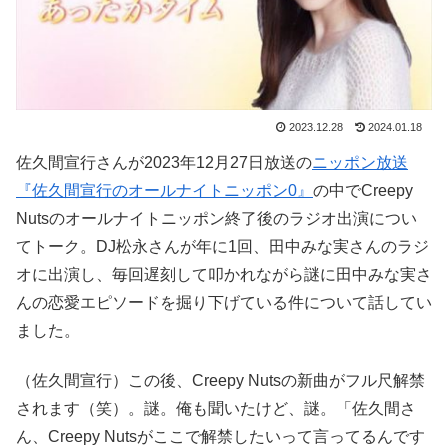
2023.12.28
2024.01.18
佐久間宣行さんが2023年12月27日放送の
ニッポン放送
『佐久間宣行のオールナイトニッポン0』
の中でCreepy
Nutsのオールナイトニッポン終了後のラジオ出演につい
てトーク。DJ松永さんが年に1回、田中みな実さんのラジ
オに出演し、毎回遅刻して叩かれながら謎に田中みな実さ
んの恋愛エピソードを掘り下げている件について話してい
ました。
（佐久間宣行）この後、Creepy Nutsの新曲がフル尺解禁
されます（笑）。謎。俺も聞いたけど、謎。「佐久間さ
ん、Creepy Nutsがここで解禁したいって言ってるんです