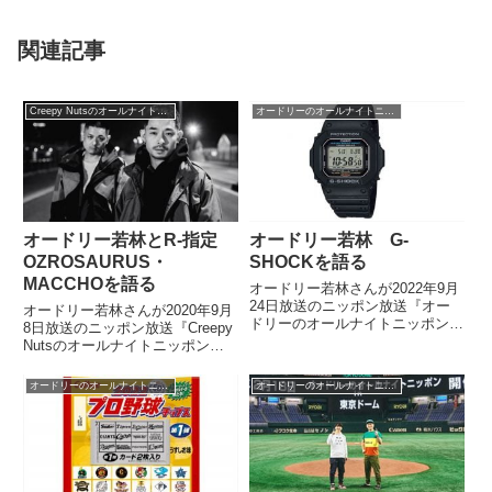
関連記事
Creepy Nutsのオールナイトニッポン0
オードリーのオールナイトニッポン
オードリー若林とR-指定
オードリー若林 G-
OZROSAURUS・
SHOCKを語る
MACCHOを語る
オードリー若林さんが2022年9月
24日放送のニッポン放送『オー
オードリー若林さんが2020年9月
ドリーのオールナイトニッポン』
8日放送のニッポン放送『Creepy
の中でG-SHOCKについて話して
Nutsのオールナイトニッポン』
いました。
にゲスト出演。Creepy Nutsの2
人とOZROSAURUS・MACCHO
オードリーのオールナイトニッポン
オードリーのオールナイトニッポン
さんについて話していました。
ZORN、OZROSAURUS...