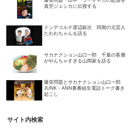
爆笑問題・田中 ウーチャカの起源を
真空ジェシカに伝授する
ドンデコルテ渡辺銀次 同期の元芸人
たわわちゃんを語る
サカナクション山口一郎 千葉の客層
がやんちゃすぎる山岡家を語る
爆笑問題とサカナクション山口一郎
JUNK・ANN裏番組生電話トーク書き
起こし
サイト内検索