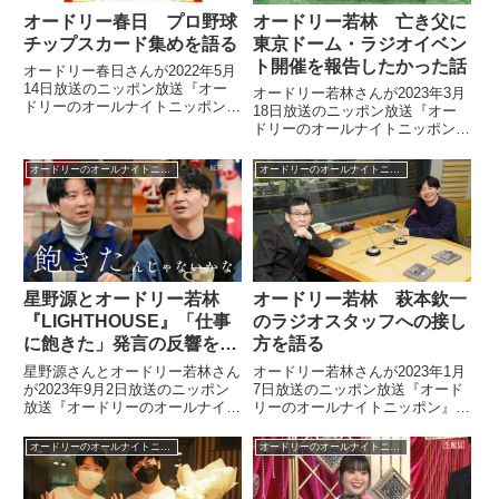
オードリー春日 プロ野球
オードリー若林 亡き父に
チップスカード集めを語る
東京ドーム・ラジオイベン
ト開催を報告したかった話
オードリー春日さんが2022年5月
14日放送のニッポン放送『オー
オードリー若林さんが2023年3月
ドリーのオールナイトニッポン』
18日放送のニッポン放送『オー
の中で以前から集めているプロ野
ドリーのオールナイトニッポン』
球チップスカードについて話して
の生放送の中で、亡き父に東京ド
いました。
ームでラジオイベントの開催が決
オードリーのオールナイトニッポン
オードリーのオールナイトニッポン
定したことを報告したかったと話
していました。
星野源とオードリー若林
オードリー若林 萩本欽一
『LIGHTHOUSE』「仕事
のラジオスタッフへの接し
に飽きた」発言の反響を語
方を語る
る
星野源さんとオードリー若林さん
オードリー若林さんが2023年1月
が2023年9月2日放送のニッポン
7日放送のニッポン放送『オード
放送『オードリーのオールナイト
リーのオールナイトニッポン』の
ニッポン』の中でNetflixで配信中
中で萩本欽一さんと『キンワカ
の『LIGHTHOUSE』についてト
60分』で共演した際に感じた、
オードリーのオールナイトニッポン
オードリーのオールナイトニッポン
ーク。「飽きた」という発言に対
萩本さんのラジオスタッフへの接
する反響を紹介しながら「同世代
し方についてトーク。そこで感じ
からちょっと上ぐらいのおじさん
たことを話していました。