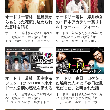
たち、みんな仕事に飽きてます
ね」と話していました。
オードリー若林 星野源か
オードリー若林 岸井ゆき
らもらった花束に込められ
の・日本アカデミー賞リト
た意味を語る
ルトゥースユニフォーム着
用事件を語る
オードリー若林さんが2021年9月
オードリー若林さんが2024年3月
11日放送のニッポン放送『オー
9日放送のニッポン放送『オード
ドリーのオールナイトニッポン』
リーのオールナイトニッポン』の
の中で『星野源のオールナイトニ
中で2024年の日本アカデミー賞
ッポン』での星野源さんとの共演
を振り返り。前年、主演女優賞を
SixTONESのオールナイトニッポンサタデースペシャル
オードリーのオールナイトニッポン
を振り返り。『Pop Virus』ラッ
受賞した岸井ゆきのさんが若林さ
プコラボや星野源さんからもらっ
んのインタビューの際にリトルト
た花束に込められた意味などにつ
ゥースユニフォームを着用してや
いて話していました。
ってきた事件について話していま
した。
オードリー若林 田中樹＆
オードリー春日 ロケをし
ジェシーにSixTONES東京
た離島の人々に「春日は最
ドーム公演の感想を伝える
悪だった」と噂された話
オードリー若林さんが2023年4月
オードリー春日さんが2022年8月
22日放送のニッポン放送
27日放送のニッポン放送『オー
『SixTONESのオールナイトニッ
ドリーのオールナイトニッポン』
ポンサタデースペシャル』の中で
の中で以前、ロケをした離島の
田中樹さん、ジェシーさんに
人々から心当たりもないのに「春