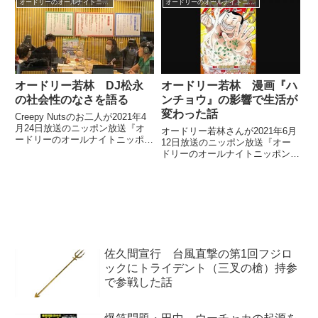
オードリーのオールナイトニッポン
オードリーのオールナイトニッポン
SixTONES東京ドーム公演の感想
日は本当にひどかった。最悪だっ
を伝えていました。
た」と噂されていたという話をし
ていました。
オードリー若林 DJ松永
オードリー若林 漫画『ハ
の社会性のなさを語る
ンチョウ』の影響で生活が
変わった話
Creepy Nutsのお二人が2021年4
月24日放送のニッポン放送『オ
オードリー若林さんが2021年6月
ードリーのオールナイトニッポ
12日放送のニッポン放送『オー
ン』にゲスト出演。オードリーの
ドリーのオールナイトニッポン』
お二人と社会性の有無について話
の中で漫画『1日外出録ハンチョ
していました。
ウ』の影響を受けている件につい
てトーク。最近ハマっている食べ
物やお菓子について紹介していま
した。
佐久間宣行 台風直撃の第1回フジロ
ックにトライデント（三叉の槍）持参
で参戦した話