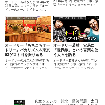
2020年2月22日放送のニッポン放
オードリー若林さんが2024年2月
送『オードリーのオールナイトニ
24日放送のニッポン放送『オー
ッポン』に出演。オードリーのお
ドリーのオールナイトニッポン』
二人とお互いの共通点やM-1まで
の中でオードリーのオールナイト
の道のりの話などをしていまし
ニッポンin東京ドームを振り返
オードリーのオールナイトニッポン
オードリーのオールナイトニッポン
た。 この投稿をInstagramで見る
り。星野源さんが登場したことで
同じ師匠に...
東京ドームの空気が一変したこと
について話していました。
オードリー『あちこちオー
オードリー若林 安易に
ドリー』バカリズム＆東京
「世界線」という言葉を使
03ゲスト回を振り返る
う人々を語る
オードリーのお二人が2020年7月
オードリー若林さんが2023年1月
25日放送のニッポン放送『オー
7日放送のニッポン放送『オード
ドリーのオールナイトニッポン』
リーのオールナイトニッポン』の
の中で『あちこちオードリー』バ
中で「世界線」という言葉を安易
カリズム＆東京03ゲスト回を振
に使ってしまう人々について、話
り返っていました。あちこちオー
していました。
ドリー収録終わり。①バカリズム
&東京03②パンサー&佐藤...
真空ジェシカ・川北 爆笑問題・太田