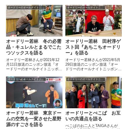
いてトーク。奥さんと対人対戦を
の中で昨年からM-1の敗者復活映
した際に感じたエグさを話してい
像の中からオードリーが弾かれる
オードリーのオールナイトニッポン
オードリーのオールナイトニッポン
ました。（若林正恭）『桃鉄』を
ようになったことを話していまし
ね、なんかゲームやったりす...
た。
オードリー若林 冬の必需
オードリー若林 田村淳ゲ
品・キュレルとまるでこた
スト回『あちこちオードリ
つソックスを語る
ー』を語る
オードリー若林さんが2021年12
オードリー若林さんが2021年5月
月11日放送のニッポン放送『オ
29日放送のニッポン放送『オー
ードリーのオールナイトニッポ
ドリーのオールナイトニッポン』
ン』の中で冬の悩み、乾燥肌と冷
の中でロンブー田村淳さんがゲス
え性についてトーク。若林さんの
トの『あちこちオードリー』につ
オードリーのオールナイトニッポン
オードリーのオールナイトニッポン
最近の必須アイテム、キュレルと
いてトーク。すごい回だからぜひ
まるでこたつソックスについて話
見てほしいと話していました。
していました。
オードリー若林 東京ドー
オードリーとぺこぱ お互
ムの空気を一変させた星野
いの共通点を語る
源のすごさを語る
ぺこぱのお二人とTAIGAさんが