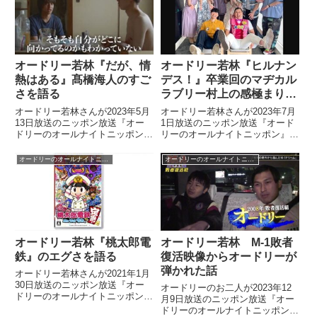
た」と思った瞬間を話していまし
していました。
た。
オードリー若林『だが、情
オードリー若林『ヒルナン
熱はある』髙橋海人のすご
デス！』卒業回のマヂカル
さを語る
ラブリー村上の感極まりぶ
りを語る
オードリー若林さんが2023年5月
オードリー若林さんが2023年7月
13日放送のニッポン放送『オー
1日放送のニッポン放送『オード
ドリーのオールナイトニッポン』
リーのオールナイトニッポン』の
の中で『だが、情熱はある』につ
中で『ヒルナンデス！』卒業回に
いてトーク。若林役を演じる髙橋
ついてトーク。マヂカルラブリー
オードリーのオールナイトニッポン
オードリーのオールナイトニッポン
海人さんの演技のすごさを話して
村上さんが誰よりも感極まってい
いました。
たという話をしていました。
オードリー若林『桃太郎電
オードリー若林 M-1敗者
鉄』のエグさを語る
復活映像からオードリーが
弾かれた話
オードリー若林さんが2021年1月
30日放送のニッポン放送『オー
オードリーのお二人が2023年12
ドリーのオールナイトニッポン』
月9日放送のニッポン放送『オー
の中でゲーム『桃太郎電鉄』につ
ドリーのオールナイトニッポン』