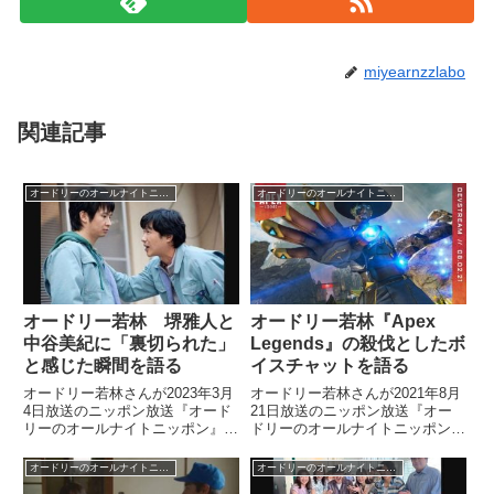
miyearnzzlabo
関連記事
オードリーのオールナイトニッポン
オードリーのオールナイトニッポン
オードリー若林 堺雅人と
オードリー若林『Apex
中谷美紀に「裏切られた」
Legends』の殺伐としたボ
と感じた瞬間を語る
イスチャットを語る
オードリー若林さんが2023年3月
オードリー若林さんが2021年8月
4日放送のニッポン放送『オード
21日放送のニッポン放送『オー
リーのオールナイトニッポン』の
ドリーのオールナイトニッポン』
中で演技についてトーク。かつて
の中でゲーム『Apex Legends』
出演した映画で共演した堺雅人さ
でマッチした仲間のボイスチャッ
オードリーのオールナイトニッポン
オードリーのオールナイトニッポン
ん、中谷美紀さんに「裏切られ
トが殺伐としている件について話