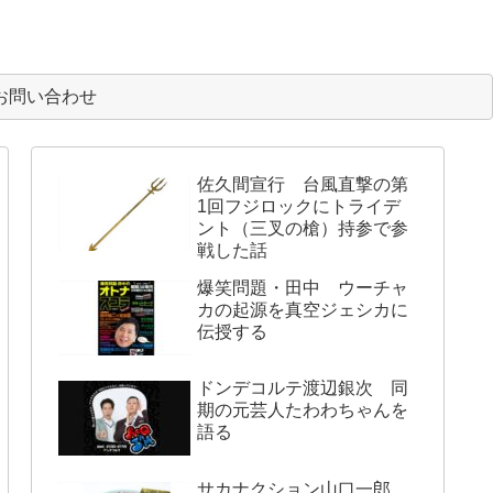
お問い合わせ
佐久間宣行 台風直撃の第
1回フジロックにトライデ
ント（三叉の槍）持参で参
戦した話
爆笑問題・田中 ウーチャ
カの起源を真空ジェシカに
伝授する
ドンデコルテ渡辺銀次 同
期の元芸人たわわちゃんを
語る
サカナクション山口一郎