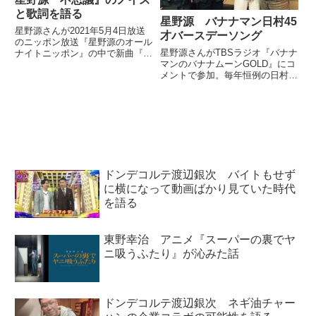
と歌詞を語る
星野源 バナナマン日村45
星野源さんが2021年5月4日放送
才バースデーソング
のニッポン放送『星野源のオール
星野源さんがTBSラジオ『バナナ
ナイトニッポン』の中で新曲『不
マンのバナナムーンGOLD』にコ
思議』に対するリスナーからの質
メントで参加。毎年恒例の日村さ
問に回答。曲の最後に登場するノ
んのお誕生日お祝いソングについ
イズや歌詞について話していまし
て話していました。星野源です。
た。
TBSラジオ｢バナナマンのバナナ
ムーンGOLD｣毎年恒例7年目のゲ
スト出演でした！ 日...
ドンデコルテ渡辺銀次 バイトもせず
に横になって動画ばかり見ていた時代
を語る
東野幸治 アニメ『スーパーの裏でヤ
ニ吸うふたり』が沁みた話
ドンデコルテ渡辺銀次 ネギ油チャー