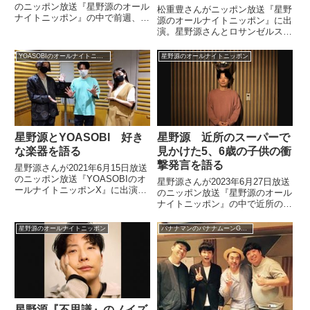
のニッポン放送『星野源のオール
松重豊さんがニッポン放送『星野
ナイトニッポン』の中で前週、体
源のオールナイトニッポン』に出
調不良によりオールナイトニッポ
演。星野源さんとロサンゼルスと
ンをお休みしたことについてトー
東京の空気感の違いと生み出す音
ク。急遽、ピンチヒッターとして
楽への影響について話していまし
YOASOBIのオールナイトニッポンX
星野源のオールナイトニッポン
パーソナリティーを務めたSKY-
た。今夜の星野源のオールナイト
HIさんへの感謝を話していまし
ニッポンは、ゲストに松重豊さん
た。
が登場！交互に好きな音楽を流
し...
星野源とYOASOBI 好き
星野源 近所のスーパーで
な楽器を語る
見かけた5、6歳の子供の衝
撃発言を語る
星野源さんが2021年6月15日放送
のニッポン放送『YOASOBIのオ
星野源さんが2023年6月27日放送
ールナイトニッポンX』に出演。
のニッポン放送『星野源のオール
YOASOBIのお二人と好きな楽器
ナイトニッポン』の中で近所のス
について話していました。
ーパーマーケットで買い物をした
際、たまたま見かけた5、6歳の
星野源のオールナイトニッポン
バナナマンのバナナムーンGOLD
子供が発した衝撃的な一言につい
て話していました。
星野源『不思議』のノイズ