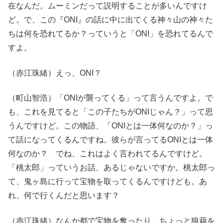
在なんだ。ムーミンだって説明することが多いんですけ
ど。で、この『ONI』の話に中に出てくる神々山の神々た
ちは何を恐れてるか？っていうと「ONI」を恐れてるんで
すよ。
（赤江珠緒）えっ、ONI？
（町山智浩）「ONIが襲ってくる」って言うんですよ。で
も、これを見てると「この子たちがONIじゃん？」って思
うんですけど。この物語、「ONIとは一体何なのか？」っ
て話になってくるんですね。彼らが言ってるONIとは一体
何なのか？ でね、これはよく言われてるんですけど。
「桃太郎」っていうお話、あるじゃないですか。桃太郎っ
て、鬼ヶ島に行って宝物を取ってくるんですけども。あ
れ、何で行くんだと思います？
（赤江珠緒）なんか都で宝物を奪ったり、ちょっと狼藉を