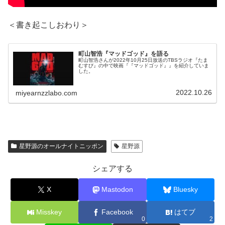
＜書き起こしおわり＞
町山智浩『マッドゴッド』を語る
町山智浩さんが2022年10月25日放送のTBSラジオ『たま
むすび』の中で映画『『マッドゴッド』』を紹介していま
した。
2022.10.26
miyearnzzlabo.com
星野源のオールナイトニッポン
星野源
シェアする
X
Mastodon
Bluesky
Misskey
Facebook
はてブ
0
2