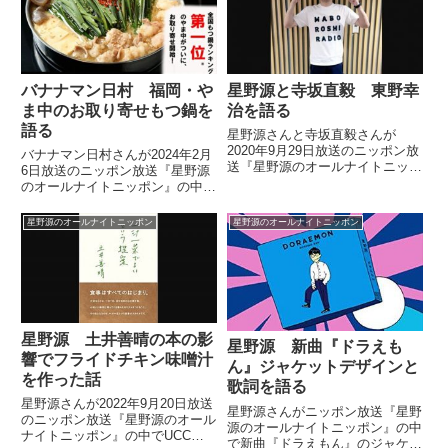
バナナマン日村 福岡・や
星野源と寺坂直毅 東野幸
ま中のお取り寄せもつ鍋を
治を語る
語る
星野源さんと寺坂直毅さんが
2020年9月29日放送のニッポン放
バナナマン日村さんが2024年2月
送『星野源のオールナイトニッポ
6日放送のニッポン放送『星野源
ン』の中で東野幸治さんについて
のオールナイトニッポン』の中で
トーク。前週に放送された『東野
星野さんのお誕生日プレゼントと
幸治のオールナイトニッポン』な
一緒に大好きな福岡のもつ鍋屋さ
星野源のオールナイトニッポン
星野源のオールナイトニッポン
どについて話していました。今夜
ん、やま中のお取り寄せもつ鍋も
は、皆様がどんな環境で #星...
プレゼント。「福岡に行ったらか
ならず食べる」という絶品のもつ
鍋について話していました。
星野源 土井善晴の本の影
星野源 新曲『ドラえも
響でフライドチキン味噌汁
ん』ジャケットデザインと
を作った話
歌詞を語る
星野源さんが2022年9月20日放送
星野源さんがニッポン放送『星野
のニッポン放送『星野源のオール
源のオールナイトニッポン』の中
ナイトニッポン』の中でUCCの
で新曲『ドラえもん』のジャケッ