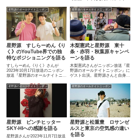
新CM発表会に出演したことを紹
トデザインや歌詞「指先と机の
介。その中でした味噌汁の具の話
間 二次元」などについて話して
星野源のオールナイトニッポン
星野源のオールナイトニッポン
から、土井善晴さんの『一汁一菜
いました。（星野源）そして、
でよいという提案』を読んでフラ
『ドラえもん』ですね。先週、初
イドチキン味噌汁を作ってみた話
フル解禁いたしました。2月28日
をしていました。
（...
星野源 すしらーめん《り
木梨憲武と星野源 東十
く》のYouTube界での独
条・赤羽・秋葉原キャンペ
特なポジショニングを語る
ーンを語る
すしらーめん《りく》さんが
木梨憲武さんがニッポン放送『星
2023年10月17日放送のニッポン
野源のオールナイトニッポン』に
放送『星野源のオールナイトニッ
ゲスト出演。星野源さんと自身の
ポン』に出演。星野源さんが《り
アルバムの東十条、赤羽、秋葉原
く》さんの動画を好きな理由や、
で行ったキャンペーンについて話
星野源のオールナイトニッポン
星野源のオールナイトニッポン
そのYouTube界隈における独特な
していました。今夜の #星野源
ポジショニングについて話してい
ANN では、なんと急遽飛び入り
ました。
ゲストに木梨憲武さんが登場！...
星野源 ピンチヒッター
星野源と松重豊 ロサンゼ
SKY-HIへの感謝を語る
ルスと東京の空気感の違い
を語る
星野源さんが2023年11月7日放送