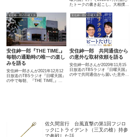
たトークの書き起こし。大相撲中
継ファンの安住さんが特に注目す
る名古屋場所の観客、白鷺の姉御
安住紳一郎の日曜天国
安住紳一郎の日曜天国
について熱く語っていました。
（安住紳一郎）さて、今日は大相
撲の話を。ええ。みなさんは...
安住紳一郎『THE TIME,』
安住紳一郎 共同通信から
毎朝の通勤時の唯一の楽し
の意外な取材依頼を語る
みを語る
安住紳一郎さんが2020年11月15
日放送のTBSラジオ『日曜天国』
安住紳一郎さんが2021年12月12
の中で共同通信から届いた意外な
日放送のTBSラジオ『日曜天国』
取材依頼について話していまし
の中で毎朝、『THE TIME,』の
た。（安住紳一郎）杉並区の53
ために会社に向かう際の唯一の楽
歳男性の方、ありがとうございま
しみについて話していました。
す。「私の気分が上がる時。結婚
30年目になる私の妻はお...
佐久間宣行 台風直撃の第1回フジロ
ックにトライデント（三叉の槍）持参
で参戦した話