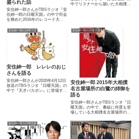
盛られた話
中でリスナーから届いた大相撲名
古屋場所の名物観客・白鷺の姉御
安住紳一郎さんがTBSラジオ『安
に関するメールを紹介していまし
住紳一郎の日曜天国』の中で司会
た。
を務めた2016年のレコード大賞
についてトーク。天海祐希さんと
のバランスを取るため、9センチ
安住紳一郎の日曜天国
安住紳一郎の日曜天国
身長をかさ増しした話をしていま
した。（安住紳一郎）そして年末
はレコード大賞という式典の...
安住紳一郎 レレレのおじ
さんを語る
安住紳一郎さんが2020年4月12日
安住紳一郎 2015年大相撲
放送のTBSラジオ『日曜天国』の
名古屋場所の白鷺の姉御を
中で『天才バカボン』に登場する
語る
キャラクター、レレレのおじさん
について話していました。（安住
安住紳一郎さんがTBSラジオ『日
紳一郎）今日のメッセージテー
曜天国』の中で、番組に何度も登
マ、私の小さな楽しみ。ラジオネ
場している大相撲名古屋場所の名
ーム「サンゴ」さんからい...
物観客、白鷺の姉御について話し
ていました。（安住紳一郎）そし
安住紳一郎の日曜天国
ラジオ
て、大相撲名古屋場所も今日が最
終日になりますね。白鷺の姉御、
元気そうに出てますね。白鷺の...