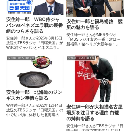
安住紳一郎 WBC侍ジャ
安住紳一郎と福島暢啓 競
パンvsベネズエラ戦の裏番
艇の魅力を語る
組のつらさを語る
安住紳一郎さんがMBSラジオ
安住紳一郎さんが2026年3月15日
『MBSラジオ亥の一番！次は～
放送のTBSラジオ『日曜天国』が
新福島！猪ベリグ大新年会！』に
WBC侍ジャパンとベネズエラの
出演。福島暢啓さんとともに趣味
試合の裏番組となってしまってい
の賭け事、競艇について話してい
る件についてトーク。「一番、追
ました。昨日の特番を聴いてくだ
安住紳一郎の日曜天国
安住紳一郎の日曜天国
い詰められているのはこの番組で
さった皆さま、ありがとうござい
す」とそのつらさを愚痴っていま
ました！radikoのタイムフリ...
した。
安住紳一郎 北海道のジン
ギスカン事情を語る
安住紳一郎さんが2022年12月4日
安住紳一郎が大相撲名古屋
放送のTBSラジオ『日曜天国』の
場所を注目する理由 白鷺
中で幼い頃に体験した北海道のジ
の姉御を語る
ンギスカン文化について話してい
ました。
安住紳一郎さんがTBSラジオ『日
曜天国』の中で2010年7月に話し