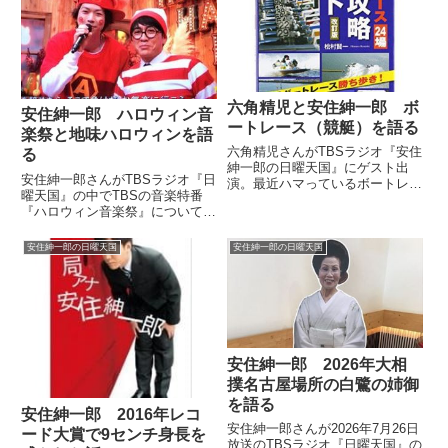
六角精児と安住紳一郎 ボ
安住紳一郎 ハロウィン音
ートレース（競艇）を語る
楽祭と地味ハロウィンを語
六角精児さんがTBSラジオ『安住
る
紳一郎の日曜天国』にゲスト出
安住紳一郎さんがTBSラジオ『日
演。最近ハマっているボートレー
曜天国』の中でTBSの音楽特番
ス（競艇）について、安住紳一郎
『ハロウィン音楽祭』についてト
さんと話していました。（安住紳
ーク。自身がすることになった過
一郎）六角精児さんの最近はじめ
去の仮装やイベント・地味ハロウ
たこと。続いては「競艇はじめま
安住紳一郎の日曜天国
安住紳一郎の日曜天国
ィン、そして「ハロウィーーン」
した」。（六角精児）最近とい
と言い続ける意味などについて話
え...
していました。
安住紳一郎 2026年大相
撲名古屋場所の白鷺の姉御
を語る
安住紳一郎 2016年レコ
安住紳一郎さんが2026年7月26日
ード大賞で9センチ身長を
放送のTBSラジオ『日曜天国』の