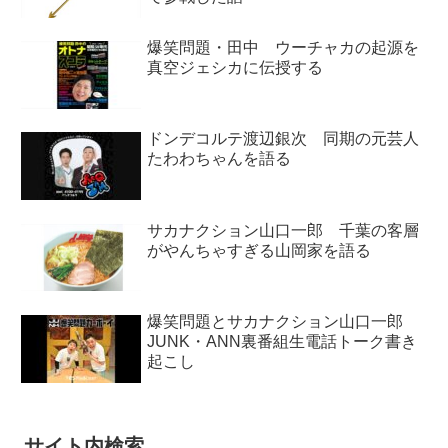
爆笑問題・田中 ウーチャカの起源を
真空ジェシカに伝授する
ドンデコルテ渡辺銀次 同期の元芸人
たわわちゃんを語る
サカナクション山口一郎 千葉の客層
がやんちゃすぎる山岡家を語る
爆笑問題とサカナクション山口一郎
JUNK・ANN裏番組生電話トーク書き
起こし
サイト内検索