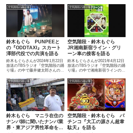
取り図・盛山さんのサッカーチー
ではじめて体験した独特すぎる沖
ム「もりちゃんずユナイテッド」
空気階段の踊り場
空気階段の踊り場
縄の麻雀ルールについて話してい
に加入した件についてトーク。自
ました。
身のサッカーチーム・かたまり
FCについても話していました。
鈴木もぐら PUNPEEと
空気階段・鈴木もぐら
の『ODDTAXI』スカート
JR湘南新宿ライン・グリ
澤部代役での共演を語る
ーン車の接客を語る
鈴木もぐらさんが2024年1月22日
鈴木もぐらさんが2021年4月12日
放送のTBSラジオ『空気階段の踊
放送のTBSラジオ『空気階段の踊
り場』の中で藤井健太郎さんのイ
り場』の中で湘南新宿ラインのグ
ベント『Still More Bounce』で
リーン車に乗車した際の模様を話
PUNPEEさんが『ODDTAXI』を
していました。
空気階段の踊り場
空気階段の踊り場
歌う際、スカートの澤部さんの代
役として出演して一緒に歌った話
をしていました。
鈴木もぐら マニラ在住の
空気階段・鈴木もぐら パ
ナンパ師に聞いたナンパ業
チンコ『大工の源さん超韋
界・東アジア男性革命を語
駄天』を語る