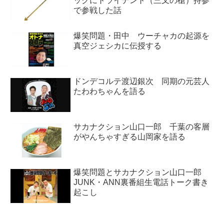
ックにトライデント（三叉の槍）持参
で参戦した話
爆笑問題・田中 ウーチャカの起源を
真空ジェシカに伝授する
ドンデコルテ渡辺銀次 同期の元芸人
たわわちゃんを語る
サカナクション山口一郎 千葉の客層
がやんちゃすぎる山岡家を語る
爆笑問題とサカナクション山口一郎
JUNK・ANN裏番組生電話トーク書き
起こし