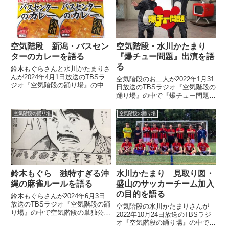
り場』です！！重大発表あり、重
要人物会い。おやす...
空気階段 新潟・バスセン
空気階段・水川かたまり
ターのカレーを語る
『爆チュー問題』出演を語
る
鈴木もぐらさんと水川かたまりさ
んが2024年4月1日放送のTBSラ
空気階段のお二人が2022年1月31
ジオ『空気階段の踊り場』の中で
日放送のTBSラジオ『空気階段の
公演で訪れた長岡でケータリング
踊り場』の中で『爆チュー問題』
として出てきたバスセンターのカ
出演についてトーク。水川かたま
レーについて話していました。
りさんがその感慨深さを語ってい
空気階段の踊り場
空気階段の踊り場
ました。
鈴木もぐら 独特すぎる沖
水川かたまり 見取り図・
縄の麻雀ルールを語る
盛山のサッカーチーム加入
の目的を語る
鈴木もぐらさんが2024年6月3日
放送のTBSラジオ『空気階段の踊
空気階段の水川かたまりさんが
り場』の中で空気階段の単独公演
2022年10月24日放送のTBSラジ
で訪れた沖縄で公演後に雀荘で麻
オ『空気階段の踊り場』の中で見
雀を打った際の模様を紹介。そこ