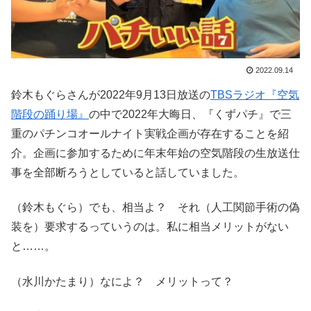
2022.09.14
鈴木もぐらさんが2022年9月13日放送の
TBSラジオ『空気
階段の踊り場』
の中で2022年大晦日、『くずパチ』で三
重のパチンコオールナイト実戦企画が存在することを紹
介。企画に参加するために年末年始の空気階段の生放送仕
事を全部断ろうとしていると話していました。
（鈴木もぐら）でも、相当よ？ それ（人工関節手術の偽
装を）要求するっていうのは。私に相当メリットがない
と……。
（水川かたまり）なによ？ メリットって？