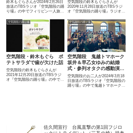
る
鈴木もぐらさんが2024年2月26日
空気階段の鈴木もぐらさんが
放送のTBSラジオ『空気階段の踊
2020年11月28日放送のTBSラジ
り場』の中でフィリピン一人旅の
オ『空気階段の踊り場』ラジオク
模様を紹介。かつて、歌舞伎町の
ラウドの中でパチンコ『大工の源
案内所で働いていた頃に知り合っ
さん超韋駄天』についてトーク。
空気階段の踊り場
空気階段の踊り場
たナンパ師と現地で合流した際に
時速5万発の世界や『吾妻橋ぱち
聞いた、世界のナンパ業界で現在
プロダクション』について話して
起きている東アジア男性革命につ
いました。【P大工の源さん...
いて話していました。
空気階段・鈴木もぐら ポ
空気階段 鬼越トマホーク
テトサラダで歯が欠けた話
坂井＆早乙女ゆみの結婚
式・参列オタクの感動演出
空気階段の鈴木もぐらさんが
を語る
2021年12月20日放送のTBSラジ
空気階段のお二人が2024年3月18
オ『空気階段の踊り場』の中でポ
日放送のTBSラジオ『空気階段の
テトサラダを食べていて歯が欠け
踊り場』の中で鬼越トマホーク・
てしまった話をしていました。
坂井さんと元幻.no・早乙女ゆみ
のさんの結婚式の模様を紹介。式
に参列したゆみのさんのオタクた
ちによる感動的な演出について話
していました。
佐久間宣行 台風直撃の第1回フジロ