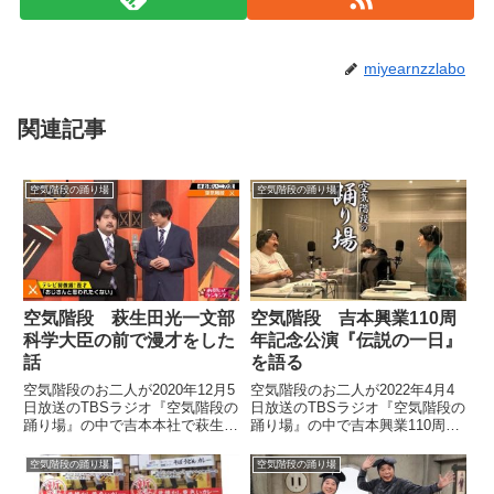
miyearnzzlabo
関連記事
空気階段の踊り場
空気階段の踊り場
空気階段 萩生田光一文部
空気階段 吉本興業110周
科学大臣の前で漫才をした
年記念公演『伝説の一日』
話
を語る
空気階段のお二人が2020年12月5
空気階段のお二人が2022年4月4
日放送のTBSラジオ『空気階段の
日放送のTBSラジオ『空気階段の
踊り場』の中で吉本本社で萩生田
踊り場』の中で吉本興業110周年
光一文部科学大臣の前で漫才をし
記念公演『伝説の一日』について
た話をしていました。このあと
話していました。
空気階段の踊り場
空気階段の踊り場
3:30〜TBSラジオ『空気階段の踊