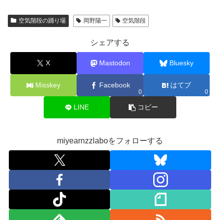
空気階段の踊り場
岡野陽一
空気階段
シェアする
X
Mastodon
Bluesky
Misskey
Facebook
はてブ
0
0
LINE
コピー
miyearnzzlaboをフォローする