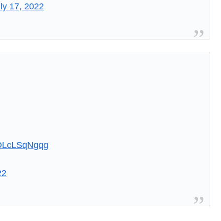
ly 17, 2022
m/OLcLSqNgqg
22