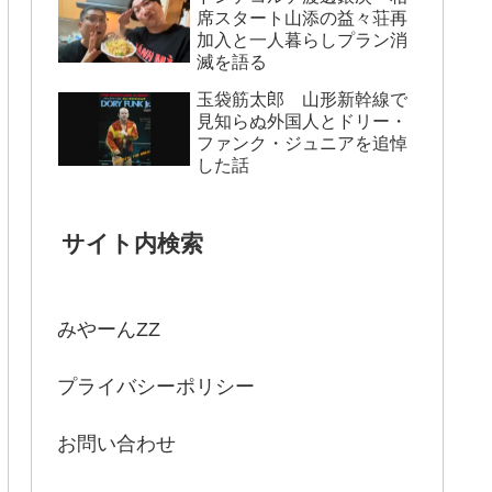
席スタート山添の益々荘再
加入と一人暮らしプラン消
滅を語る
玉袋筋太郎 山形新幹線で
見知らぬ外国人とドリー・
ファンク・ジュニアを追悼
した話
サイト内検索
みやーんZZ
プライバシーポリシー
お問い合わせ