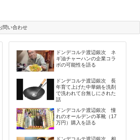
お問い合わせ
ドンデコルテ渡辺銀次 ネ
ギ油チャーハンの企業コラ
ボの可能性を語る
ドンデコルテ渡辺銀次 長
年育て上げた中華鍋を洗剤
で洗われて台無しにされた
話
ドンデコルテ渡辺銀次 憧
れのオールデンの革靴（17
万円）購入を語る
ドンデコルテ渡辺銀次 相