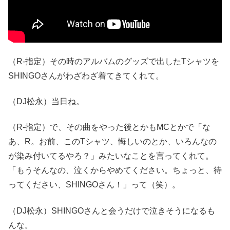
（R-指定）その時のアルバムのグッズで出したTシャツを
SHINGOさんがわざわざ着てきてくれて。
（DJ松永）当日ね。
（R-指定）で、その曲をやった後とかもMCとかで「な
あ、R。お前、このTシャツ、悔しいのとか、いろんなの
が染み付いてるやろ？」みたいなことを言ってくれて。
「もうそんなの、泣くからやめてください。ちょっと、待
ってください、SHINGOさん！」って（笑）。
（DJ松永）SHINGOさんと会うだけで泣きそうになるも
んな。