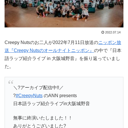
2022.07.14
Creepy Nutsのお二人が2022年7月11日放送の
ニッポン放
送『Creepy Nutsのオールナイトニッポン』
の中で『日本
語ラップ紹介ライブ in 大阪城野音』を振り返っていまし
た。
＼?アーカイブ配信中‼️／
?
#CreepyNuts
のANN presents
日本語ラップ紹介ライブin大阪城野音
無事に終演いたしました！！
ありがとうございました?