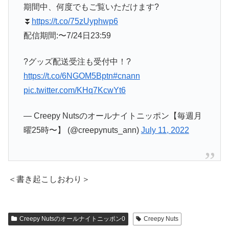
期間中、何度でもご覧いただけます?
⏬
https://t.co/75zUyphwp6
配信期間:〜7/24日23:59
?グッズ配送受注も受付中！?
https://t.co/6NGOM5Bptn
#cnann
pic.twitter.com/KHq7KcwYt6
— Creepy Nutsのオールナイトニッポン【毎週月
曜25時〜】 (@creepynuts_ann)
July 11, 2022
＜書き起こしおわり＞
Creepy Nutsのオールナイトニッポン0
Creepy Nuts