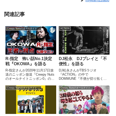
関連記事
Creepy Nutsのオールナイトニッポン0
ACTION
R-指定 怖い話No.1決定
DJ松永 DJプレイと「不
戦『OKOWA』を語る
便性」を語る
R-指定さんが2020年11月17日放
DJ松永さんがTBSラジオ
送のニッポン放送『Creepy Nuts
『ACTION』の中で
のオールナイトニッポン0』の中
DOMMUNE『不便が切り拓く、
で大好きな怖い話No.1決定戦
世界への道』に出演した際の模様
『OKOWAチャンピオンシップ』
をトーク。「不便性」という言葉
Creepy Nutsのオールナイトニッポン0
Creepy Nutsのオールナイトニッポン0
について話していました。（DJ
からDJプレイについて考えたこ
松永）Rさん、なんかOKOWAに
とを話していました。（DJ松
出ていた...
永）私は一昨日、トークイベント
に出てきまし...