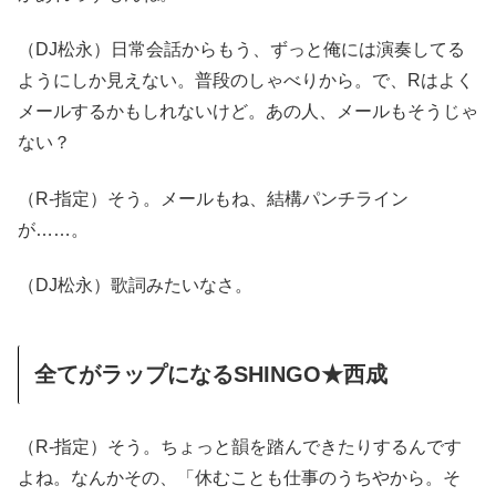
（DJ松永）日常会話からもう、ずっと俺には演奏してる
ようにしか見えない。普段のしゃべりから。で、Rはよく
メールするかもしれないけど。あの人、メールもそうじゃ
ない？
（R-指定）そう。メールもね、結構パンチライン
が……。
（DJ松永）歌詞みたいなさ。
全てがラップになるSHINGO★西成
（R-指定）そう。ちょっと韻を踏んできたりするんです
よね。なんかその、「休むことも仕事のうちやから。そ