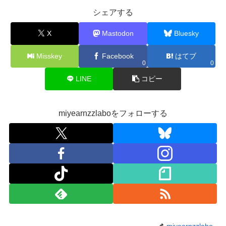
シェアする
X
Mastodon
Bluesky
Misskey
Facebook
はてブ
0
0
LINE
コピー
miyearnzzlaboをフォローする
miyearnzzlabo