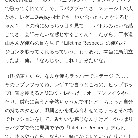
で歌ってくれてて。で、ラバダブってさ、ステージ上の人
がさ、レゲエDeejay同士でさ、歌い合ったりとかするじ
ゃん？ その時にめっちゃ目を見て……バトルみたいな感
じでさ、会話みたいな感じするじゃん？ だから、三木道
山さんが俺らの目を見て『Lifetime Respect』の俺らバー
ジョンを歌ってくれるっていう。もうあれ、本当に鳥肌立
ったよ、俺。「なんじゃ、これ！」みたいな。
（R-指定）いや、なんか俺もラッパーでステージで……
そのラブラブってね、レゲエで言うところの、ヒップホッ
プに置き換えるとMCバトルやったりオープンマイクやっ
たり。厳密に言うと全然ちゃうんですけど。ちょっと自分
の持ちネタとか、即興とかを組み合わせてちょっとその場
でセッションをして、みたいな感じなんすけど。やっぱり
ラバダブで急に即興でその『Lifetime Respect』来られ
て。本来やったら、なんか一緒にかぶせていったりとかし