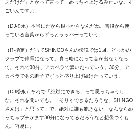
スだけだ」とかって言って、めっちゃ上げるみたいな。す
ごいんですよ。
（DJ松永）本当にだから根っからなんだね。普段から使
っている言葉からずっとラッパーっていう。
（R-指定）だってSHINGOさんの伝説では1回、どっかの
クラブで停電になって。真っ暗になって音が出なくなっ
て。それで30分、アカペラで繋いだっていう。30分、ア
カペラであの調子でずっと盛り上げ続けたっていう。
（DJ松永）それで「絶対にできる」って思っちゃうし
な。それを聞いても。「そりゃできるだろうな、SHINGO
さんは」と思って。で、絶対に誰も飽きない。なんならめ
っちゃブチかます30分になってるだろうなと想像つくも
ん。容易に。