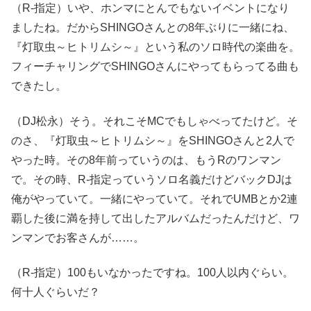
（R-指定）いや、ホンマにとんでもないイベントになり
ましたね。だからSHINGOさんとの8年ぶりに一緒にね、
『灯取虫～ヒトリムシ～』という私のソロ時代の楽曲を。
フィーチャリングでSHINGOさんにやってもらってる曲も
できたし。
（DJ松永）そう。それこそMCでもしゃべってたけど。そ
のさ、『灯取虫～ヒトリムシ～』をSHINGOさんと2人で
やった時。その8年前っていうのは、もうRのワンマン
で。その時、R-指定っていうソロ名義だけどバックDJは
俺がやっていて。一緒にやっていて。それでUMBとか2連
覇した後に満を持して出したアルバムだったんだけど、ワ
ンマンでお客さんが……。
（R-指定）100もいなかったですね。100人以内ぐらい。
何十人ぐらいだ？