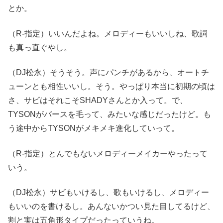
とか。
（R-指定）いいんだよね。メロディーもいいしね、歌詞
も真っ直ぐやし。
（DJ松永）そうそう。声にパンチがあるから、オートチ
ューンとも相性いいし。そう。やっぱり本当に初期の頃は
さ、サビはそれこそSHADYさんとか入って。で、
TYSONがバースを毛って、みたいな感じだったけど。も
う途中からTYSONがメキメキ進化していって。
（R-指定）とんでもないメロディーメイカーやったって
いう。
（DJ松永）サビもいけるし、歌もいけるし、メロディー
もいいのを書けるし。あんないかつい見た目してるけど、
割と実は五角形タイプだったっていうね。