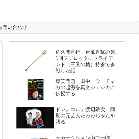
お問い合わせ
佐久間宣行 台風直撃の第
1回フジロックにトライデ
ント（三叉の槍）持参で参
戦した話
爆笑問題・田中 ウーチャ
カの起源を真空ジェシカに
伝授する
ドンデコルテ渡辺銀次 同
期の元芸人たわわちゃんを
語る
サカナクション山口一郎