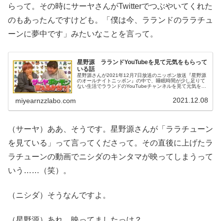
らって。その時にサーヤさんがTwitterでつぶやいてくれた
のもあったんですけども。「僕は今、ラランドのララチュ
ーンに夢中です」みたいなことを言って。
星野源 ラランドYouTubeを見て元気をもらって
いる話
星野源さんが2021年12月7日放送のニッポン放送『星野源
のオールナイトニッポン』の中で、睡眠時間が少し足りて
ない生活でラランドのYouTubeチャンネルを見て元気をも
らっているという話をしていました。
2021.12.08
miyearnzzlabo.com
（サーヤ）ああ、そうです。星野源さんが「ララチューン
を見ている」って言ってくださって。その直後に上げたラ
ラチューンの動画でニシダのキンタマが映ってしまうって
いう……（笑）。
（ニシダ）そうなんですよ。
（星野源）あれ、映ってましたっけ？