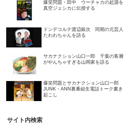
爆笑問題・田中 ウーチャカの起源を
真空ジェシカに伝授する
ドンデコルテ渡辺銀次 同期の元芸人
たわわちゃんを語る
サカナクション山口一郎 千葉の客層
がやんちゃすぎる山岡家を語る
爆笑問題とサカナクション山口一郎
JUNK・ANN裏番組生電話トーク書き
起こし
サイト内検索