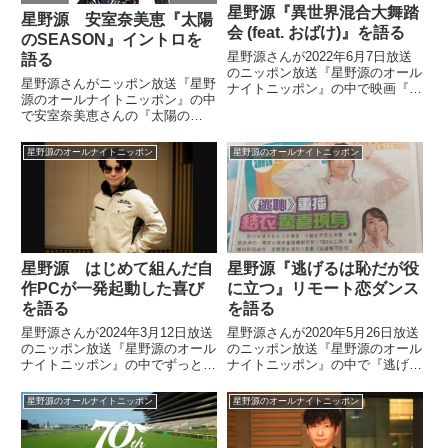
星野源『異世界混合大舞踏
星野源 安室奈美恵『太陽
会 (feat. おばけ)』を語る
のSEASON』イントロを
星野源さんが2022年6月7日放送
語る
のニッポン放送『星野源のオール
星野源さんがニッポン放送『星野
ナイトニッポン』の中で映画『ゴ
源のオールナイトニッポン』の中
ーストブック おばけずかん』の
で安室奈美恵さんの『太陽の
主題歌、『異世界混合大舞踏会
SEASON』のイントロについて
(feat. おばけ)』について話してい
話していました。（星野源）（メ
ました。
星野源のオールナイトニッポン
星野源のオールナイトニッポン
ールを読む）「源さん、こんばん
は。最近私は安室奈美恵さん引退
の発表から安室ちゃんの曲ばっか
り...
星野源 はじめて組んだ自
星野源『逃げるは恥だが役
作PCが一発起動した喜び
に立つ』リモート恋ダンス
を語る
を語る
星野源さんが2024年3月12日放送
星野源さんが2020年5月26日放送
のニッポン放送『星野源のオール
のニッポン放送『星野源のオール
ナイトニッポン』の中でずっと組
ナイトニッポン』の中で『逃げる
みたいと話していた自作PCを組
は恥だが役に立つ 特別編』につ
み上げたことについてトーク。無
いてトーク。初披露された新垣結
星野源のオールナイトニッポン
星野源のオールナイトニッポン
事、一発起動に成功した喜びを話
衣さんとのリモート恋ダンスなど
していました。
について話していました。（星野
源）さあ、この話をいたし...