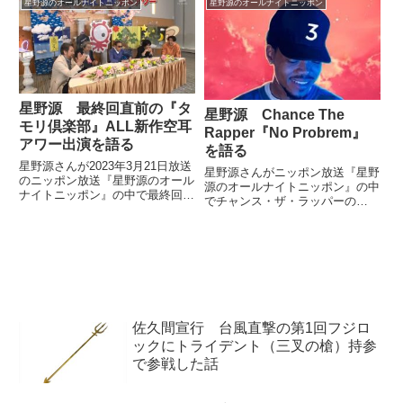
星野源のオールナイトニッポン
星野源のオールナイトニッポン
喩することが嫌いだ」という話を
ター八王子支店の引越プランナ
していました。
ー、細野豪さんとして出演した際
の模様を話していました。今夜の
...
星野源 最終回直前の『タ
星野源 Chance The
モリ倶楽部』ALL新作空耳
Rapper『No Probrem』
アワー出演を語る
を語る
星野源さんが2023年3月21日放送
星野源さんがニッポン放送『星野
のニッポン放送『星野源のオール
源のオールナイトニッポン』の中
ナイトニッポン』の中で最終回直
でチャンス・ザ・ラッパーの
前の『タモリ倶楽部』「ALL 新
『No Problem』を紹介していま
作 空耳アワー 頑張ったけどス
した。#ColoringBook available
ベったらゴメンね」に出演したこ
now at
とを話していました。
pic.twitter.com/vEEL3To1...
佐久間宣行 台風直撃の第1回フジロ
ックにトライデント（三叉の槍）持参
で参戦した話