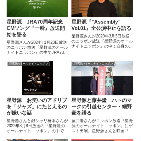
星野源 JRA70周年記念
星野源『”Assembly”
CMソング『一瞬』放送開
Vol.01』全公演中止を語る
始を語る
星野源さんが2020年3月3日放送
のニッポン放送『星野源のオール
星野源さんが2024年1月23日放送
ナイトニッポン』の中で自身のイ
のニッポン放送『星野源のオール
ベント『“Assembly” Vol.01』の
ナイトニッポン』の中でJRA70周
公演を中止にした件について話し
年記念CMの楽曲『一瞬』につい
ていました。今夜の #星野源ANN
てトーク。楽曲が使われたCMが
星野源のオールナイトニッポン
星野源のオールナイトニッポン
ではレギュラーコーナーを始め、
放送開始されたことについて話し
星野...
ていました。
星野源 お笑いのアドリブ
星野源と藤井隆 ハトのマ
を「ジャズ」にたとえるの
ークの引越センター・細野
が嫌いな話
豪を語る
星野源さんと銀シャリ橋本さんが
藤井隆さんがニッポン放送『星野
2022年3月8日放送の『星野源の
源のオールナイトニッポン』にゲ
オールナイトニッポン』の中で漫
スト出演。星野源さんと映画『引
才のネタ作りについてトーク。
っ越し大名！』の応援上映回、舞
「お笑いのアドリブをジャズに比
台挨拶にハトのマークの引越セン