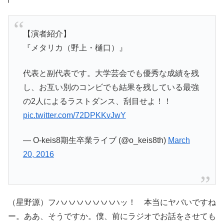
【演者紹介】
『メタリカ（野上・樋口）』
代表と副代表です。大学芸会でも優秀な成績を残
し、お互い別のコンビでも結果を残している最強
の2人によるラストダンス、刮目せよ！！
pic.twitter.com/72DPKKvJwY
— O-keis8期生卒業ライブ (@o_keis8th)
March
20, 2016
（星野源）フハハハハハハハハッ！ 本当にヤバいですね
ー。ああ、そうですか。僕、前にラジオでお話をさせても