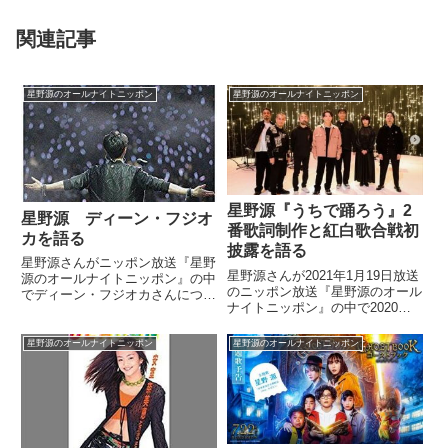
関連記事
星野源のオールナイトニッポン
星野源のオールナイトニッポン
星野源『うちで踊ろう』2
星野源 ディーン・フジオ
番歌詞制作と紅白歌合戦初
カを語る
披露を語る
星野源さんがニッポン放送『星野
星野源さんが2021年1月19日放送
源のオールナイトニッポン』の中
のニッポン放送『星野源のオール
でディーン・フジオカさんについ
ナイトニッポン』の中で2020年
てトーク。初めて仕事で会ってす
大晦日に『紅白歌合戦』で披露し
っかり意気投合した話をしていま
た『うちで踊ろう（大晦日）』に
した。（星野源）そんなわけで、
星野源のオールナイトニッポン
星野源のオールナイトニッポン
ついてトーク。新たに追加された
今日の1曲目に行きたいと思いま
2番の歌詞について話していまし
す。今日の1曲はですね、先日
た。
と...