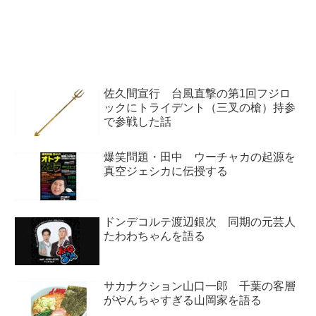
辺志保）4時台後半はいま、ご説
チェラのショーのドキュメンタリ
明しました『サムワン・グレー
ー『Homecoming』および、その
ト』に続くエピソードとして聞い
ライブアルバムについて解説して
て...
いました。（渡辺志保）ここか...
佐久間宣行 台風直撃の第1回フジロ
ックにトライデント（三叉の槍）持参
で参戦した話
爆笑問題・田中 ウーチャカの起源を
真空ジェシカに伝授する
ドンデコルテ渡辺銀次 同期の元芸人
たわわちゃんを語る
サカナクション山口一郎 千葉の客層
がやんちゃすぎる山岡家を語る