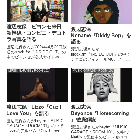
渡辺志保 ビヨンセ来日
渡辺志保
新幹線・コンビニ・デコト
Noname『Diddy Bop』を
ラ写真を語る
語る
渡辺志保さんが2024年4月29日放
渡辺志保さんが
送のblock.fm『INSIDE OUT』の
block.fm『INSIDE OUT』の中で
中でビヨンセが公式サイトや
シカゴのフィメールMC、ノーネ
Instagramに投稿している来日時
ームの『Diddy Bop』を紹介して
の写真についてトーク。新幹線の
いました。（渡辺志保）というわ
MUSIC GARAGE：ROOM 101
MUSIC GARAGE：ROOM 101
ぞみ号乗車やコンビニ・セブンイ
けで今日もエンディングチューン
レブンでのお買い物、そしてデコ
をここで紹介したいと思うんです
トラ乗車写真などについて話して
けども。ノーネーム・ジ...
いました。
渡辺志保 Lizzo『Cuz I
渡辺志保
Love You』を語る
Beyonce『Homecoming
』徹底解説
渡辺志保さんがbayfm『MUSIC
GARAGE：ROOM101』の中で
渡辺志保さんがbayfm『MUSIC
Lizzoのアルバム『Cuz I Love
GARAGE：ROOM 101』の中で
You』を紹介していました。（渡
Netflixで配信中のビヨンセのコー