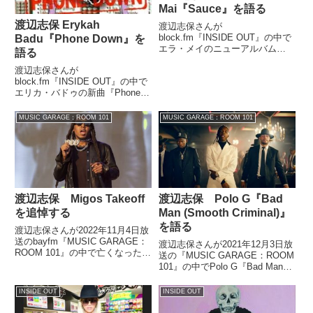
Mai『Sauce』を語る
渡辺志保 Erykah
渡辺志保さんが
block.fm『INSIDE OUT』の中で
Badu『Phone Down』を
エラ・メイのニューアルバム
語る
『Ella Mai』の中から『Sauce』
渡辺志保さんが
を紹介していました。
block.fm『INSIDE OUT』の中で
エリカ・バドゥの新曲『Phone
Down』を紹介。そのリリックの
解説などをしていました。（渡辺
MUSIC GARAGE：ROOM 101
MUSIC GARAGE：ROOM 101
志保）ここででは、二発目に私の
推し曲を紹介したいと思うんです
けども。もうね、本当御年...
渡辺志保 Migos Takeoff
渡辺志保 Polo G『Bad
を追悼する
Man (Smooth Criminal)』
を語る
渡辺志保さんが2022年11月4日放
送のbayfm『MUSIC GARAGE：
渡辺志保さんが2021年12月3日放
ROOM 101』の中で亡くなった
送の『MUSIC GARAGE：ROOM
MigosのTakeoffを追悼していまし
101』の中でPolo G『Bad Man
た。
(Smooth Criminal)』を紹介してい
ました。
INSIDE OUT
INSIDE OUT