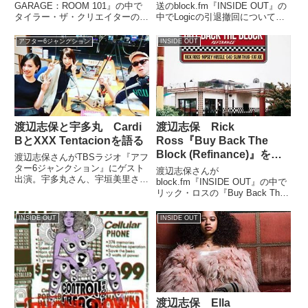
GARAGE：ROOM 101』の中で
送のblock.fm『INSIDE OUT』の
タイラー・ザ・クリエイターの新
中でLogicの引退撤回についてト
作アルバム『IGOR』を紹介して
ーク。Logicが発表した新曲
いました。（渡辺志保）4時台の
『Vaccine』を紹介していまし
アフター6ジャンクション
INSIDE OUT
後半はタイラー・ザ・クリエイタ
た。
ーのニューアルバム『IGOR』に
ついて特集...
渡辺志保と宇多丸 Cardi
渡辺志保 Rick
BとXXX Tentacionを語る
Ross『Buy Back The
Block (Refinance)』を語
渡辺志保さんがTBSラジオ『アフ
る
ター6ジャンクション』にゲスト
渡辺志保さんが
出演。宇多丸さん、宇垣美里さん
block.fm『INSIDE OUT』の中で
にカーディ・Bの最新アルバム
リック・ロスの『Buy Back The
『Invasion of Privacy』やXXXテ
Block』のリミックス・バージョ
ンタシオン、リッチ・ブライアン
ンを紹介していました。
INSIDE OUT
INSIDE OUT
などの話をしていました。 アフ
Refinance. #biggest The Boss
ター6ジ...
Rick Ross,Y...
渡辺志保 Ella