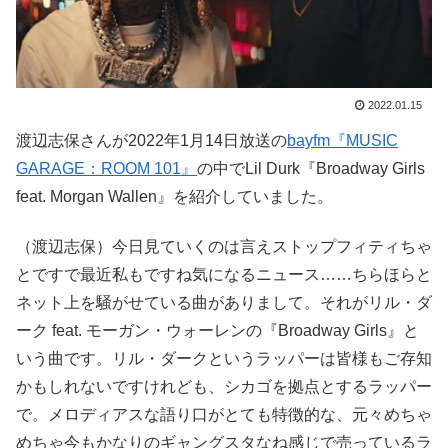
2022.01.15
渡辺志保さんが2022年1月14日放送の
bayfm『MUSIC
GARAGE：ROOM 101』
の中でLil Durk『Broadway Girls
feat. Morgan Wallen』を紹介していました。
（渡辺志保）今日見ていくのは言えストップフィティちゃ
とですで最近私もですね気になるニュース……ちらほらと
ネット上を騒がせている曲がありまして。それがリル・ダ
ーク feat. モーガン・ウォーレンの『Broadway Girls』と
いう曲です。リル・ダークというラッパーは皆様もご存知
かもしれないですけれども、シカゴを拠点とするラッパー
で。メロディアスな語り口がとても特徴的な、元々めちゃ
めちゃ今もかなりのギャングスタなね感じで売っているラ