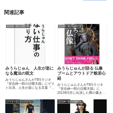
関連記事
安住紳一郎の日曜天国
安住紳一郎の日曜天国
みうらじゅん 人生が楽に
みうらじゅんが語る 仏像
なる魔法の呪文
ブームとアウトドア般若心
経
みうらじゅんさんがTBSラジオ
『安住紳一郎の日曜天国』にゲス
みうらじゅんさんがTBSラジオ
ト出演。人生が楽になる言葉『そ
『安住紳一郎の日曜天国』に
こがいいんじゃない！』『レッツ
2013年5月に出演した際の書き起
ゴー不自然』『不安タスティッ
こし。過去3回到来している仏像
ク』について話していました。
ブームと、アウトドア般若心経と
アフター6ジャンクション
安住紳一郎の日曜天国
（安住紳一郎）さて、みうらさん
いう修行について話していまし
は今年11月に『「ない仕事」の
た。（安住紳一郎）そしてその
作り...
後、2009年に紹介していただい