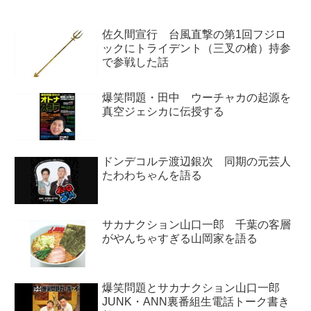
す...
佐久間宣行 台風直撃の第1回フジロ
ックにトライデント（三叉の槍）持参
で参戦した話
爆笑問題・田中 ウーチャカの起源を
真空ジェシカに伝授する
ドンデコルテ渡辺銀次 同期の元芸人
たわわちゃんを語る
サカナクション山口一郎 千葉の客層
がやんちゃすぎる山岡家を語る
爆笑問題とサカナクション山口一郎
JUNK・ANN裏番組生電話トーク書き