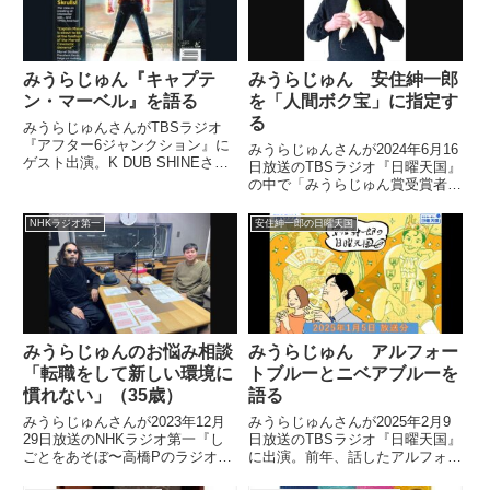
た...
みうらじゅん『キャプテ
みうらじゅん 安住紳一郎
ン・マーベル』を語る
を「人間ボク宝」に指定す
る
みうらじゅんさんがTBSラジオ
『アフター6ジャンクション』に
みうらじゅんさんが2024年6月16
ゲスト出演。K DUB SHINEさ
日放送のTBSラジオ『日曜天国』
ん、吉田豪さんと映画『キャプテ
の中で「みうらじゅん賞受賞者は
ン・マーベル』で感じた女性ヒー
全て人間ボク宝」と話し、安住紳
ローの時代について話していまし
一郎さんのことを人間ボク宝指定
NHKラジオ第一
安住紳一郎の日曜天国
た。（日比麻音子）でも、やっぱ
していました。
りそういうムーブメントじ...
みうらじゅんのお悩み相談
みうらじゅん アルフォー
「転職をして新しい環境に
トブルーとニベアブルーを
慣れない」（35歳）
語る
みうらじゅんさんが2023年12月
みうらじゅんさんが2025年2月9
29日放送のNHKラジオ第一『し
日放送のTBSラジオ『日曜天国』
ごとをあそぼ〜高橋Pのラジオ』
に出演。前年、話したアルフォー
にゲスト出演。リスナーから届い
トブルーのお話の続きを披露して