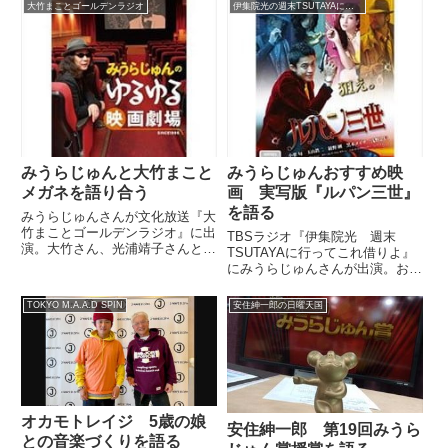
た「ダメ出しをされると人格否定
いました。
大竹まことゴールデンラジオ
伊集院光の週末TSUTAYAに行ってこれ借りよう！
された気になり、感情的になって
しまう」というお仕事の悩みにつ
いて回答していました。
みうらじゅんと大竹まこと
みうらじゅんおすすめ映
メガネを語り合う
画 実写版『ルパン三世』
を語る
みうらじゅんさんが文化放送『大
竹まことゴールデンラジオ』に出
TBSラジオ『伊集院光 週末
演。大竹さん、光浦靖子さんとメ
TSUTAYAに行ってこれ借りよ』
ガネについて語り合っていまし
にみうらじゅんさんが出演。おす
た。（みうらじゅん）で、メガネ
すめ映画として実写版映画『ルパ
をかけているもんで。度が入って
ン三世』を紹介。見どころを話し
TOKYO M.A.A.D SPIN
安住紳一郎の日曜天国
いる。当然、度が入っている。小
ていました。（伊集院光）えー、
学校の時から目、悪かったんで。
また半笑いで始まっちゃいました
で...
（笑）。（みうらじゅん）いや...
オカモトレイジ 5歳の娘
安住紳一郎 第19回みうら
との音楽づくりを語る