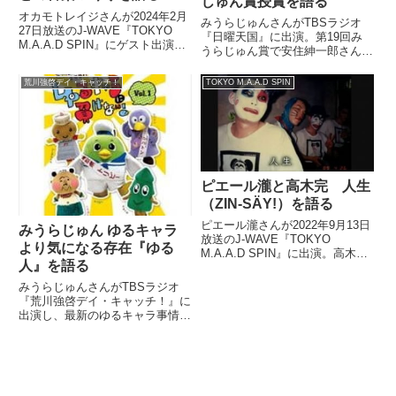
じゅん賞授賞を語る
オカモトレイジさんが2024年2月
みうらじゅんさんがTBSラジオ
27日放送のJ-WAVE『TOKYO
『日曜天国』に出演。第19回み
M.A.A.D SPIN』にゲスト出演。
うらじゅん賞で安住紳一郎さんが
5歳の娘さんとの音楽づくりにつ
ボブ・ディランなどと並んで受賞
いて、話していました。
した話をしていました。第19回
荒川強啓デイ・キャッチ！
TOKYO M.A.A.D SPIN
みうらじゅん賞、着々と準備中で
す！ 21:00から生配信！みうらじ
ゅん賞 pic.twit...
ピエール瀧と高木完 人生
（ZIN-SÄY!）を語る
ピエール瀧さんが2022年9月13日
みうらじゅん ゆるキャラ
放送のJ-WAVE『TOKYO
より気になる存在『ゆる
M.A.A.D SPIN』に出演。高木完
人』を語る
さんとかつて自身がやっていた人
生（ZIN-SÄY!）について話して
みうらじゅんさんがTBSラジオ
いました。
『荒川強啓デイ・キャッチ！』に
出演し、最新のゆるキャラ事情
や、ゆるキャラよりも気になる存
在、『ゆる人』について語ってい
ました。（荒川強啓）それでは、
みうらじゅんさんがこの時間にク
リップしたニュースをお伝えしま