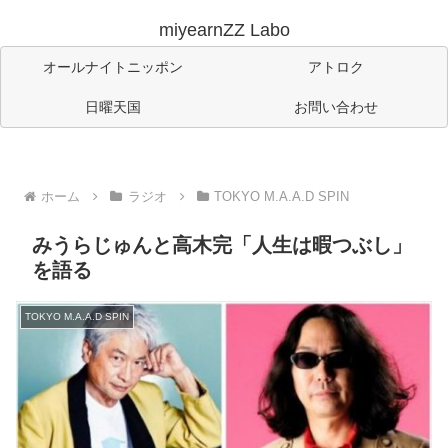
miyearnZZ Labo
オールナイトニッポン
アトロク
日曜天国
お問い合わせ
ホーム
ラジオ
TOKYO M.A.A.D SPIN
みうらじゅんと高木完「人生は暇つぶし」
を語る
TOKYO M.A.A.D SPIN