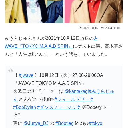
2021.10.16
2024.03.01
みうらじゅんさんが2021年10月12日放送の
J-
WAVE『TOKYO M.A.A.D SPIN』
にゲスト出演。高木完さ
んと「人生は暇つぶし」という話をしていました。
【
#jwave
】10月12日（火）27:00-29:00OA
『J-WAVE TOKYO M.A.A.D SPIN』
火曜日のナビゲーターは
@kantakagi
#みうらじゅ
ん
さんゲスト後編✨
#フィールドワーク
#BobDylan
#ダンスミュージック
等Dopeなトー
ク?
更に
@Junya_DJ
の
#Bootleg
Mixも♪
#tokyo