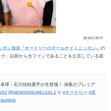
2021.09.07
ッポン放送『オードリーのオールナイトニッポン』
の
ーク。以前から大ファンであることを公言している若
。
卓球・石川佳純選手が生登場！ 深夜のプレミア
FWS2
@NEWSONLINE1242
より
#オードリー
#若
nkw5tyb