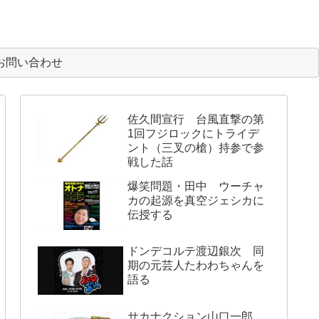
お問い合わせ
佐久間宣行 台風直撃の第
1回フジロックにトライデ
ント（三叉の槍）持参で参
戦した話
爆笑問題・田中 ウーチャ
カの起源を真空ジェシカに
伝授する
ドンデコルテ渡辺銀次 同
期の元芸人たわわちゃんを
語る
サカナクション山口一郎