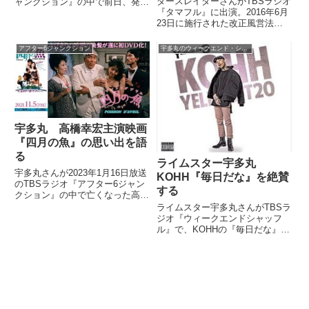
ダースレイダーさんがTBSラジオ
ャンクション』の中で前日、発表
『タマフル』に出演。2016年6月
された番組の時間帯＆タイトル変
23日に施行された改正風営法で
更について、宇多丸さんと話して
クラブの終夜営業が可能になった
いました。
件について、宇多丸さんと語り合
アフター6ジャンクション
宇多丸のウィークエンド・シャッフル
っていました。 THE
BASSONS、アルバム実は発売し
てます！w/#utamar...
宇多丸 高橋幸宏主演映画
『四月の魚』の思い出を語
る
ライムスター宇多丸
宇多丸さんが2023年1月16日放送
KOHH『毎日だな』を絶賛
のTBSラジオ『アフター6ジャン
する
クション』の中で亡くなった高橋
幸宏さんを追悼。高橋幸宏さん主
ライムスター宇多丸さんがTBSラ
演映画『四月の魚』を高校時代、
ジオ『ウィークエンドシャッフ
オールナイト上映で見た際の思い
ル』で、KOHHの『毎日だな』を
出を話していました。
紹介し、絶賛していました。（宇
多丸）はい。ということでじゃあ
ちょうど日本語ラップの話題なん
か出たところでね。最近、日本語
ラップ話題の一曲と言いますか...