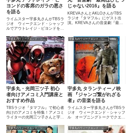
ヨンドの客席のガラの悪さ
じゃない2016』を語る
を語る
KREVAさんとAKLOさんがTBS
ラジオ『タマフル』にゲスト出
ライムスター宇多丸さんがTBSラ
演。KREVAさんの音楽劇『最高
ジオ ウィークエンド・シャッフ
はひとつじゃない2016
ルでアウトレイジ・ビヨンドを評
SAKURA』について宇多丸さん
しましたが、シネマハスラーの映
と話していました。#KREVA の
画評に先立って、観客席のお客さ
宇多丸のウィークエンド・シャッフル
宇多丸のウィークエンド・シャッフル
新しい音楽劇「#最高はひとつじ
んたちについても言及していまし
ゃない2016 SAK...
た。さっそく9時台からアウトレ
イジ・ビヨンドの話を始めちゃ...
宇多丸・光岡三ツ子 初心
宇多丸 タランティーノ映
者向けアメコミ入門講座と
画 『ジャンゴ繋がれざる
おすすめ作品
者』の音楽を語る
TBSラジオ『タマフル』で初心者
ライムスター宇多丸さんがTBSラ
向けのアメコミを特集！アメコミ
ジオ ウィークエンド・シャッフ
ライターの光岡三ツ子さんと宇多
ル オープニングトークでクエン
丸さんがアメコミの基本的な構造
ティン・タランティーノの映画
や魅力、そしておすすめ作品を紹
『ジャンゴ繋がれざる者』の音楽
宇多丸のウィークエンド・シャッフル
宇多丸のウィークエンド・シャッフル
介していました。（宇多丸）今夜
について、このように語っていま