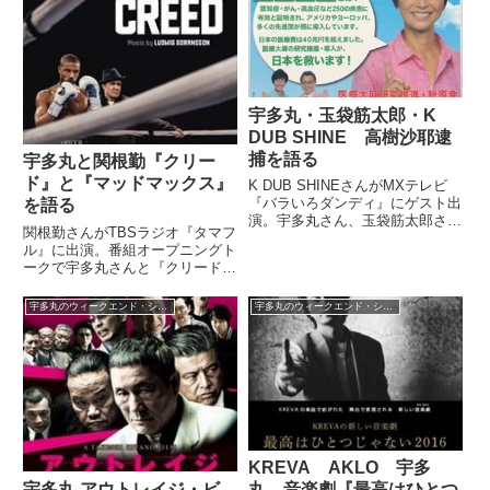
宇多丸・玉袋筋太郎・K
DUB SHINE 高樹沙耶逮
捕を語る
宇多丸と関根勤『クリー
ド』と『マッドマックス』
K DUB SHINEさんがMXテレビ
『バラいろダンディ』にゲスト出
を語る
演。宇多丸さん、玉袋筋太郎さん
関根勤さんがTBSラジオ『タマフ
らと高樹沙耶さんが逮捕されたニ
ル』に出演。番組オープニングト
ュースについて話していました。
ークで宇多丸さんと『クリード
2016/07/10 参議院議員選挙 東京
チャンプを継ぐ男』やスタロー
都選挙区 高樹沙耶（新党改革）
ン、『マッドマックス 怒りのデ
の選挙ポス...
宇多丸のウィークエンド・シャッフル
宇多丸のウィークエンド・シャッフル
ス・ロード』について話していま
した。（宇多丸）そしてさっそ
く、この特集にふさわしいゲス
ト。...
KREVA AKLO 宇多
宇多丸 アウトレイジ・ビ
丸 音楽劇『最高はひとつ