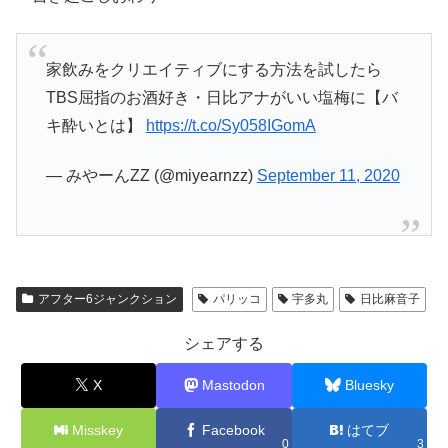
家飲みをクリエイティブにする方法を試したら
TBS屈指のお酒好き・日比アナがいい塩梅に【バ
キ酔いとは】
https://t.co/Sy058IGomA
— みやーんZZ (@miyearnzz)
September 11, 2020
アフター6ジャンクション
パリッコ
宇多丸
日比麻音子
シェアする
X
Mastodon
Bluesky
Misskey
Facebook
はてブ
0
3