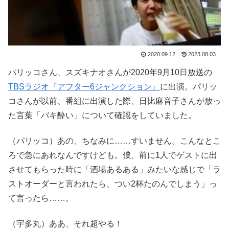
2020.09.12
2023.08.03
パリッコさん、スズキナオさんが2020年9月10日放送の
TBSラジオ『アフター6ジャンクション』
に出演。パリッ
コさんが以前、番組に出演した際、日比麻音子さんが放っ
た言葉「バキ酔い」について確認をしていました。
（パリッコ）あの、ちなみに……すいません。こんなとこ
ろで急にあれなんですけども。僕、前に1人でゲストに出
させてもらった時に「酒場あるある」みたいな感じで「ラ
ストオーダーと言われたら、つい2杯たのんでしまう」っ
て言ったら……。
（宇多丸）ああ、それ超やる！