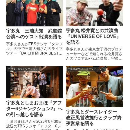
お送りするのはこちらの特集。
した。（宇多丸）ということで、
『すべての映画ファンに捧ぐ！
そろそろ曲に行こうかと思うん
...
で...
宇多丸 松井寛との共演曲
宇多丸 三浦大知 武道館
『UNIVERSE OF LOVE』
公演へのゲスト出演を語る
を語る
宇多丸さんがTBSラジオ『タマフ
ル』の中で三浦大知さんのライブ
宇多丸さんが東京女子流のプロデ
ツアー『DAICHI MIURA BEST
ューサーなどで知られる松井寛さ
HIT TOUR』のファイナル、武道
んのソロアルバムに参加。宇多丸
館公演にゲスト出演した際の模様
さんがフィーチャーされた曲、
をトーク。三浦大知さんの超絶ラ
『UNIVERSE OF LOVE』の出来
アフター6ジャンクション
宇多丸のウィークエンド・シャッフル
イブパフォーマンスを絶賛してい
に非常に満足していると語ってい
ました。...
ました。（宇多丸）まずはじゃ
あ、スペシャルウィーク...
宇多丸としまおまほ『アフ
ター6ジャンクション2』へ
宇多丸とダースレイダー
の引っ越しを語る
改正風営法施行とクラブ終
しまおまほさんが2023年8月30日
夜営業を語る
放送のTBSラジオ『アフター6ジ