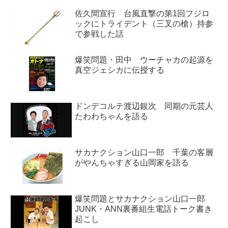
佐久間宣行 台風直撃の第1回フジロ
ックにトライデント（三叉の槍）持参
で参戦した話
爆笑問題・田中 ウーチャカの起源を
真空ジェシカに伝授する
ドンデコルテ渡辺銀次 同期の元芸人
たわわちゃんを語る
サカナクション山口一郎 千葉の客層
がやんちゃすぎる山岡家を語る
爆笑問題とサカナクション山口一郎
JUNK・ANN裏番組生電話トーク書き
起こし