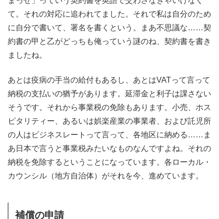
まっせ」っていう契約書を英語で交わさなきゃいけなく
て。それの対応に追われてました。それで私は自分のため
に自分で書いて、署名を書くという。まあ不思議な……契
約書の甲と乙がどっちも俺っていう謎のね、契約書を書き
ましたね。
あとは疫病の手当の給付もあるし、あとはVATって言って
納税の支払いの猶予があります。延滞金と利子は課さない
そうです。それから事業税の免除もあります。小売、ホス
ピタリティー、あるいは娯楽産業の事業者、および託児所
の人はビジネスレートって言って、各地区に納める……ま
あ日本で言うと事業税みたいなものなんですよね。それの
納税を免除するということになっています。各ローカル・
カウンシル（地方自治体）がそれを今、進めています。
補償の申請