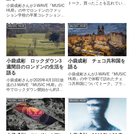
トーク。買ったことを忘れていた
小袋成彬さんがJ-WAVE『MUSIC
ものを売却して中古車とギターを
HUB』の中でロンドンのファッ
買った話をしていました。（小袋
ション学校の卒業コレクションを
成彬）J-WAVE『MUSIC
見に行った話と、タイラー・ザ・
HUB』、小袋成彬がナビゲート
クリエイターがリリースした新作
MUSIC HUB
MUSIC HUB
しております。今日...
アルバム『IGOR』について話し
ていました。（小袋成彬）先週で
すね、セントマーチ...
小袋成彬 ロックダウン3
小袋成彬 チェコ共和国を
週間目のロンドンの生活を
語る
語る
小袋成彬さんがJ-WAVE『MUSIC
HUB』の中で休暇で訪れたチェ
小袋成彬さんが2020年4月10日放
コ共和国についてトーク。プラハ
送のJ-WAVE『MUSIC HUB』の
やピルゼンを訪れた際の模様や国
中でロックダウン開始から約3週
民性、チェコの音楽について話し
間が経過したロンドンの生活を紹
ていました。（小袋成彬）本日の
介していました。（小袋成彬）皆
MUSIC HUB
MUSIC HUB
テーマはですね、チェコでござい
さん、家でお過ごしでしょう
ます。チェコ共和国で...
か？ この収録は先週の日曜日、
5日に行っているの...