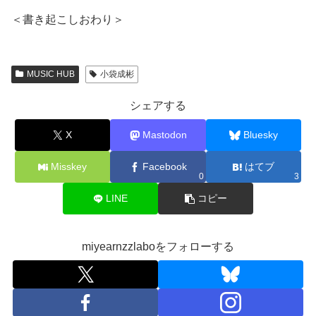
＜書き起こしおわり＞
MUSIC HUB
小袋成彬
シェアする
X
Mastodon
Bluesky
Misskey
Facebook
はてブ
0
3
LINE
コピー
miyearnzzlaboをフォローする