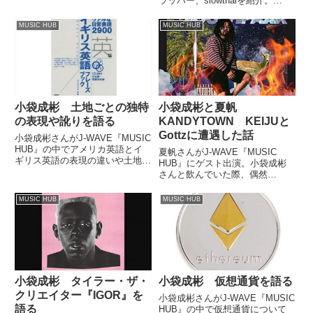
ラッパー、slowthaiを紹介。
日の様子について話していまし
JPEGMAFIAなどとも共通するラ
た。（小袋成彬）ちなみに、ブレ
ップスタイルについて話していま
MUSIC HUB
MUSIC HUB
グジットありました。僕ね、見に
した。.@slowthai teams with
行こう...
@mura_masa...
小袋成彬 土地ごとの独特
小袋成彬と夏帆
の表現や訛りを語る
KANDYTOWN KEIJUと
Gottzに遭遇した話
小袋成彬さんがJ-WAVE『MUSIC
HUB』の中でアメリカ英語とイ
夏帆さんがJ-WAVE『MUSIC
ギリス英語の表現の違いや土地ご
HUB』にゲスト出演。小袋成彬
とに異なる訛りなどの話をしてい
さんと飲んでいた際、偶然
ました。（小袋成彬）今日はです
KANDYTOWNのKEIJUさんと
ね、5曲かけようと思ってます。
Gottzさんに出会った話などをし
MUSIC HUB
MUSIC HUB
最近新譜を全然かけてなかったん
ていました。（小袋成彬）J-
で、かけます。という...
WAVE『MUSIC HUB』、ナビゲ
ーターの小袋成...
小袋成彬 タイラー・ザ・
小袋成彬 仮想通貨を語る
クリエイター『IGOR』を
小袋成彬さんがJ-WAVE『MUSIC
語る
HUB』の中で仮想通貨について