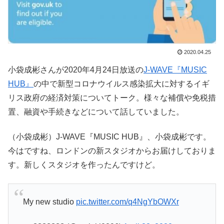
2020.04.25
小袋成彬さんが2020年4月24日放送の
J-WAVE『MUSIC
HUB』
の中で新型コロナウイルス感染拡大に対するイギ
リス政府の経済対策についてトーク。様々な補償や免税措
置、融資や手続きなどについて話していました。
（小袋成彬）J-WAVE『MUSIC HUB』、小袋成彬です。
今はですね、ロンドンの新スタジオからお届けしておりま
す。新しくスタジオを作ったんですけど。
My new studio
pic.twitter.com/q4NgYbOWXr