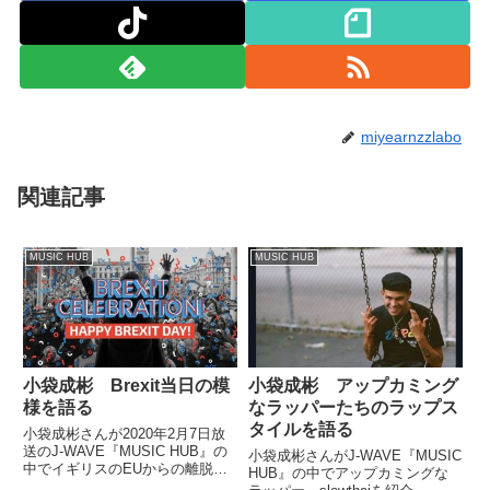
miyearnzzlabo
関連記事
MUSIC HUB
MUSIC HUB
小袋成彬 Brexit当日の模
小袋成彬 アップカミング
様を語る
なラッパーたちのラップス
タイルを語る
小袋成彬さんが2020年2月7日放
送のJ-WAVE『MUSIC HUB』の
小袋成彬さんがJ-WAVE『MUSIC
中でイギリスのEUからの離脱、
HUB』の中でアップカミングな
Brexitについてトーク。Brexit当