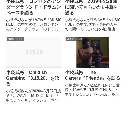
小袋成彬 ロンドンのアン
小袋成彬 2019年の20歳
ダーグラウンド・ドラムン
に聞いてもらいたい4曲を
ベースを語る
語る
小袋成彬さんがJ-WAVE『MUSIC
小袋成彬さんがJ-WAVE『MUSIC
HUB』の中で移住したロンドン
HUB』の中で現在ハタチの人た
のアンダーグラウンドのドラムン
ちに聞いてほしい曲を4曲選曲
ベースシーンについて話していま
し、紹介していました。（小袋成
した。（小袋成彬）ロンドンに来
彬）J-WAVE『MUSIC HUB』、
MUSIC HUB
MUSIC HUB
てから約3週間強が過ぎまして、
ナビゲーターの小袋成彬です。こ
やっと慣れてきた感じなんですけ
の番組は音楽を軸、ハブにしなが
ど。先週は部屋で収録...
らその音楽が...
小袋成彬 Childish
小袋成彬 The
Gambino『3.15.20』を語
Carters『Friends』を語る
る
小袋成彬さんが2020年1月17日放
送のJ-WAVE『MUSIC HUB』の
小袋成彬さんが2020年3月27日放
中でThe Carters『Friends』を紹
送のJ-WAVE『MUSIC HUB』の
介していました。（小袋成彬）5
中でチャイルディッシュ・ガンビ
曲目に行きます。ザ・カーターズ
ーノの新作アルバム『3.15.20』
をかけようかなと思うんですよ。
について話していました。The
めちゃめちゃ俺、苦手だった...
return of Childish
Gambino.Listen...