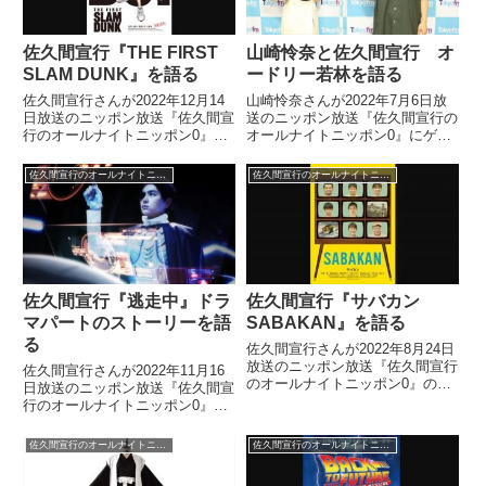
佐久間宣行『THE FIRST
山崎怜奈と佐久間宣行 オ
SLAM DUNK』を語る
ードリー若林を語る
佐久間宣行さんが2022年12月14
山崎怜奈さんが2022年7月6日放
日放送のニッポン放送『佐久間宣
送のニッポン放送『佐久間宣行の
行のオールナイトニッポン0』の
オールナイトニッポン0』にゲス
中で映画『THE FIRST SLAM
ト出演。オードリー若林さんにつ
DUNK』について話していまし
いて話していました。
佐久間宣行のオールナイトニッポン0
佐久間宣行のオールナイトニッポン0
た。
佐久間宣行『逃走中』ドラ
佐久間宣行『サバカン
マパートのストーリーを語
SABAKAN』を語る
る
佐久間宣行さんが2022年8月24日
放送のニッポン放送『佐久間宣行
佐久間宣行さんが2022年11月16
のオールナイトニッポン0』の中
日放送のニッポン放送『佐久間宣
で映画『サバカン SABAKAN』
行のオールナイトニッポン0』の
について話していました。
中で『逃走中』についてトーク。
ゲームの合間に挟み込まれるドラ
佐久間宣行のオールナイトニッポン0
佐久間宣行のオールナイトニッポン0
マパートのストーリーについて、
話していました。