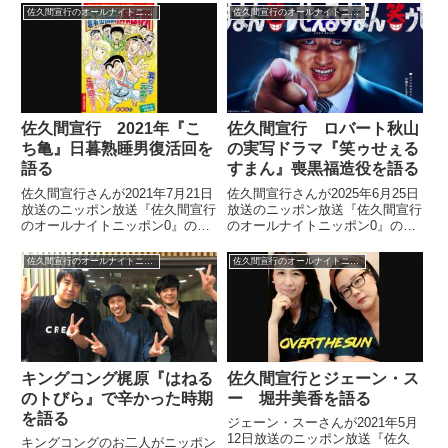
三宅ディレクターの歌詞テロップ
奈騎手とジュウリョクピエロが
佐久間宣行のオールナイトニッポン0
佐久間宣行のオールナイトニッポン0
入れについて話していました。
G1オークスを制覇した際のジョ
（佐久間宣行）こんばんは。テレ
ッキーカメラの素晴らしさを紹介
ビ東京の佐久間宣行です。乃...
していました。
佐久間宣行 2021年『こ
佐久間宣行 ロバート秋山
ち亀』日暮熟睡男復活回を
の実写ドラマ『笑ゥせぇる
語る
すまん』喪黒福造役を語る
佐久間宣行さんが2021年7月21日
佐久間宣行さんが2025年6月25日
放送のニッポン放送『佐久間宣行
放送のニッポン放送『佐久間宣行
のオールナイトニッポン0』の中
のオールナイトニッポン0』の中
で2021年のオリンピックに合わ
で実写版ドラマ『笑ゥせぇるすま
せて『こち亀』日暮熟睡男回の読
ん』で喪黒福造役をロバート秋山
佐久間宣行のオールナイトニッポン0
佐久間宣行のオールナイトニッポン0
み切りが発表された件について話
さんが務めることが発表された件
していました。
について話していました。
キングコング梶原『はねる
佐久間宣行とジェーン・ス
のトびら』で辛かった時期
ー 堀井美香を語る
を語る
ジェーン・スーさんが2021年5月
12日放送のニッポン放送『佐久
キングコングのお二人がニッポン