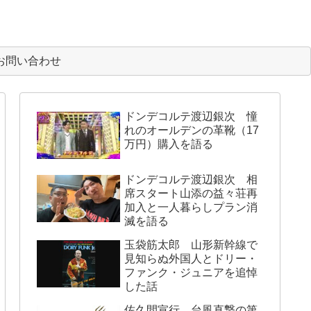
お問い合わせ
ドンデコルテ渡辺銀次 憧
れのオールデンの革靴（17
万円）購入を語る
ドンデコルテ渡辺銀次 相
席スタート山添の益々荘再
加入と一人暮らしプラン消
滅を語る
玉袋筋太郎 山形新幹線で
見知らぬ外国人とドリー・
ファンク・ジュニアを追悼
した話
佐久間宣行 台風直撃の第