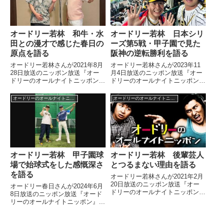
数が変動するという話をしていま
した。
オードリー若林 和牛・水
オードリー若林 日本シリ
田との漫才で感じた春日の
ーズ第5戦・甲子園で見た
原点を語る
阪神の逆転勝利を語る
オードリー若林さんが2021年8月
オードリー若林さんが2023年11
28日放送のニッポン放送『オー
月4日放送のニッポン放送『オー
ドリーのオールナイトニッポン』
ドリーのオールナイトニッポン』
の中で『ヒルナンデス』のロケで
の中でティモンディ前田さんと阪
和牛・水田さんと披露したオード
神VSオリックスの日本シリーズ
オードリーのオールナイトニッポン
オードリーのオールナイトニッポン
リー式漫才についてトーク。春日
第5戦を甲子園で観戦した際の模
役を担当した水田さんとの絡みで
様を紹介していました。
感じた漫才の春日というキャラク
ターの扱い方や、その原点につい
て話していました。
オードリー若林 甲子園球
オードリー若林 後輩芸人
場で始球式をした感慨深さ
とつるまない理由を語る
を語る
オードリー若林さんが2021年2月
20日放送のニッポン放送『オー
オードリー春日さんが2024年6月
ドリーのオールナイトニッポン』
8日放送のニッポン放送『オード
の中で後輩芸人とあまりつるまな
リーのオールナイトニッポン』の
い理由について話していました。
中でNHKラジオで甲子園で行わ
れた阪神・西武戦のラジオ実況を