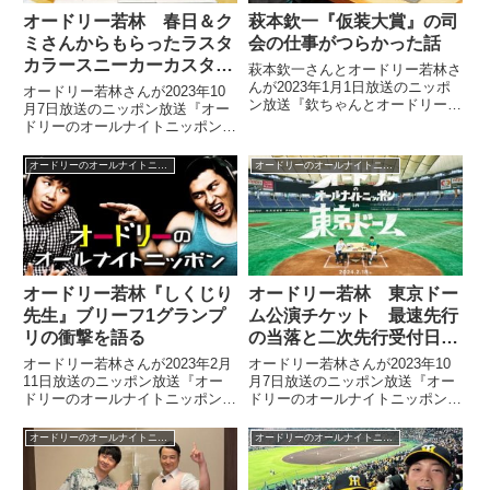
オードリー若林 春日＆ク
萩本欽一『仮装大賞』の司
ミさんからもらったラスタ
会の仕事がつらかった話
カラースニーカーカスタマ
萩本欽一さんとオードリー若林さ
イズ計画を語る
んが2023年1月1日放送のニッポ
オードリー若林さんが2023年10
ン放送『欽ちゃんとオードリー若
月7日放送のニッポン放送『オー
林のあけましてキンワカ60
ドリーのオールナイトニッポン』
分！』の中で『仮装大賞』の司会
の中で春日さんとクミさんから誕
の仕事についてトーク。「つらか
生日プレゼントでもらったラスタ
オードリーのオールナイトニッポン
オードリーのオールナイトニッポン
った」と話していました。
カラーのエアフォースワンについ
てトーク。「ちょっとだけカスタ
マイズしたい」と話していまし
た。
オードリー若林『しくじり
オードリー若林 東京ドー
先生』ブリーフ1グランプ
ム公演チケット 最速先行
リの衝撃を語る
の当落と二次先行受付日程
を語る
オードリー若林さんが2023年2月
オードリー若林さんが2023年10
11日放送のニッポン放送『オー
月7日放送のニッポン放送『オー
ドリーのオールナイトニッポン』
ドリーのオールナイトニッポン』
の中で『しくじり先生』で開催さ
の中で東京ドーム公演の最速先行
れた「ブリーフ1枚で誰が一番面
チケットの当選結果が発表された
オードリーのオールナイトニッポン
オードリーのオールナイトニッポン
白いんだ？」という企画、ブリー
ことについてトーク。応募してく
フ1グランプリについて話してい
れた方への感謝の気持ちと、ステ
ました。
ージやセットの作り方によって席