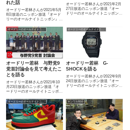
れた話
オードリー若林さんが2021年2月
27日放送のニッポン放送『オー
オードリー若林さんが2021年5月
ドリーのオールナイトニッポン』
8日放送のニッポン放送『オード
の中でミニ四駆コースデビューを
リーのオールナイトニッポン』の
したことについて話していまし
中で『漫才JAPAN』で共演した
た。
霜降り明星の粗品さんにラップを
オードリーのオールナイトニッポン
オードリーのオールナイトニッポン
褒められた話をしていました。
オードリー若林 与野党9
オードリー若林 G-
党首討論会を見て考えたこ
SHOCKを語る
とを語る
オードリー若林さんが2022年9月
24日放送のニッポン放送『オー
オードリー若林さんが2021年10
ドリーのオールナイトニッポン』
月23日放送のニッポン放送『オ
の中でG-SHOCKについて話して
ードリーのオールナイトニッポ
いました。
ン』の中で衆議院議員選挙を前に
行われた与野党9党首討論会を見
オードリーのオールナイトニッポン
キンワカ60分
て考えたことを話していました。