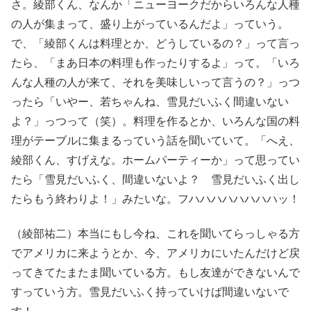
さ。綾部くん、なんか「ニューヨークだからいろんな人種
の人が集まって、盛り上がっているんだよ」っていう。
で、「綾部くんは料理とか、どうしているの？」って言っ
たら、「まあ日本の料理も作ったりするよ」って。「いろ
んな人種の人が来て、それを美味しいって言うの？」っつ
ったら「いやー、若ちゃんね、雪見だいふく間違いない
よ？」っつって（笑）。料理を作るとか、いろんな国の料
理がテーブルに集まるっていう話を聞いていて。「へえ、
綾部くん、すげえな。ホームパーティーか」って思ってい
たら「雪見だいふく、間違いないよ？ 雪見だいふく出し
たらもう終わりよ！」みたいな。フハハハハハハハハッ！
（綾部祐二）本当にもし今ね、これを聞いてらっしゃる方
でアメリカに来ようとか、今、アメリカにいたんだけど戻
ってきてたまたま聞いている方。もし友達ができないんで
すっていう方。雪見だいふく持っていけば間違いないで