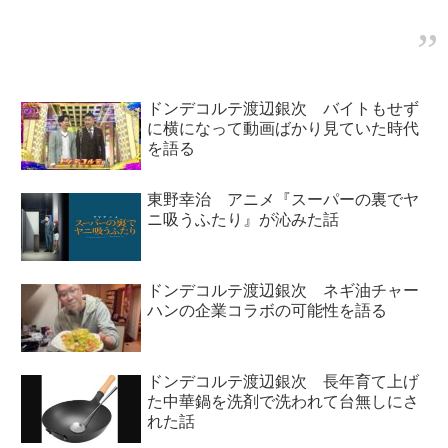
した際の模様をトーク。甲子園球
場のマウンドに立ち、ファースト
ピッチ（始球式）をした感慨深さ
を話していました。
ドンデコルテ渡辺銀次 バイトもせず
に横になって動画ばかり見ていた時代
を語る
東野幸治 アニメ『スーパーの裏でヤ
ニ吸うふたり』が沁みた話
ドンデコルテ渡辺銀次 ネギ油チャー
ハンの企業コラボの可能性を語る
ドンデコルテ渡辺銀次 長年育て上げ
た中華鍋を洗剤で洗われて台無しにさ
れた話