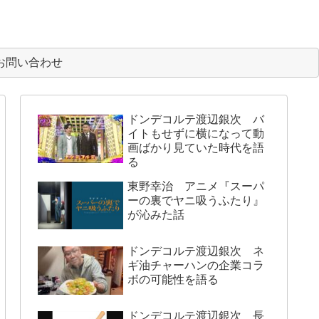
お問い合わせ
ドンデコルテ渡辺銀次 バ
イトもせずに横になって動
画ばかり見ていた時代を語
る
東野幸治 アニメ『スーパ
ーの裏でヤニ吸うふたり』
が沁みた話
ドンデコルテ渡辺銀次 ネ
ギ油チャーハンの企業コラ
ボの可能性を語る
ドンデコルテ渡辺銀次 長