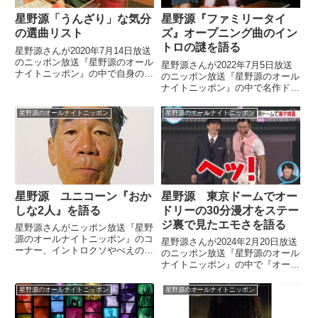
星野源「うんざり」な気分
星野源『ファミリータイ
の選曲リスト
ズ』オープニング曲のイン
トロの謎を語る
星野源さんが2020年7月14日放送
のニッポン放送『星野源のオール
星野源さんが2022年7月5日放送
ナイトニッポン』の中で自身の
のニッポン放送『星野源のオール
「うんざり」な気分で選曲した曲
ナイトニッポン』の中で名作ドラ
を5曲、紹介していました。今夜
マ『ファミリータイズ』のオープ
の #星野源ANN では配信ライブ
ニングテーマについてトーク。最
星野源のオールナイトニッポン
星野源のオールナイトニッポン
『“Gratitude”』について、皆様か
近、聞き直してみたところドラマ
らの感想メ...
のオープニングではついていたイ
ントロが音源には入っていないこ
とに気がついたと話していまし
た。
星野源 ユニコーン『おか
星野源 東京ドームでオー
しな2人』を語る
ドリーの30分漫才をステー
ジ裏で見たエモさを語る
星野源さんがニッポン放送『星野
源のオールナイトニッポン』のコ
星野源さんが2024年2月20日放送
ーナー、イントロクソやべえの中
のニッポン放送『星野源のオール
でユニコーンの『おかしな2人』
ナイトニッポン』の中で『オード
を紹介していました。（星野源）
リーのオールナイトニッポンin東
じゃあ、次。これは宇都宮市の
京ドーム』を振り返り。オードリ
星野源のオールナイトニッポン
星野源のオールナイトニッポン
方。「私のおすすめはユニコーン
ーが披露した30分強の漫才をス
の『おかしな2人』です。この曲
テージ裏から見た時に感じたエモ