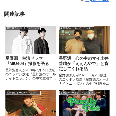
関連記事
星野源のオールナイトニッポン
星野源のオールナイトニッポン
星野源 主演ドラマ
星野源 心の中のマイ土井
『MIU404』撮影を語る
善晴が「ええんやで」と肯
定してくれる話
星野源さんが2020年2月25日放送
のニッポン放送『星野源のオール
星野源さんが2023年5月2日放送
ナイトニッポン』の中で主演する
のニッポン放送『星野源のオール
TBSドラマ『MIU404』の撮影現
ナイトニッポン』の中で料理をし
場の模様について話していまし
ている際、ちょっと雑なことをし
た。星野：4月から放送される
ても自分の心の中の土井善晴さん
星野源のオールナイトニッポン
星野源のオールナイトニッポン
TBS金曜ドラマ『MIU404』にて
が「ええんやで」と肯定してくれ
私、星野源が主演...
るという話をしていました。