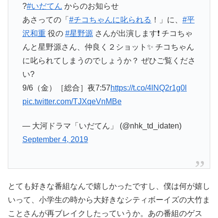
?
#いだてん
からのお知らせ
あさっての「
#チコちゃんに叱られる
！」に、
#平
沢和重
役の
#星野源
さんが出演します❗️ チコちゃ
んと星野源さん、仲良く２ショット✨ チコちゃん
に叱られてしまうのでしょうか？ ぜひご覧くださ
い?
9/6（金）［総合］夜7:57
https://t.co/4lNQ2r1g0l
pic.twitter.com/TJXqeVnMBe
— 大河ドラマ「いだてん」 (@nhk_td_idaten)
September 4, 2019
とても好きな番組なんで嬉しかったですし、僕は何が嬉し
いって、小学生の時から大好きなシティボーイズの大竹ま
ことさんが再ブレイクしたっていうか。あの番組のゲス