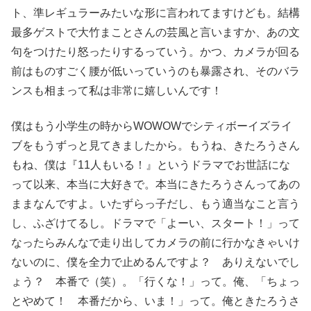
ト、準レギュラーみたいな形に言われてますけども。結構
最多ゲストで大竹まことさんの芸風と言いますか、あの文
句をつけたり怒ったりするっていう。かつ、カメラが回る
前はものすごく腰が低いっていうのも暴露され、そのバラ
ンスも相まって私は非常に嬉しいんです！
僕はもう小学生の時からWOWOWでシティボーイズライ
ブをもうずっと見てきましたから。もうね、きたろうさん
もね、僕は『11人もいる！』というドラマでお世話にな
って以来、本当に大好きで。本当にきたろうさんってあの
ままなんですよ。いたずらっ子だし、もう適当なこと言う
し、ふざけてるし。ドラマで「よーい、スタート！」って
なったらみんなで走り出してカメラの前に行かなきゃいけ
ないのに、僕を全力で止めるんですよ？ ありえないでし
ょう？ 本番で（笑）。「行くな！」って。俺、「ちょっ
とやめて！ 本番だから、いま！」って。俺ときたろうさ