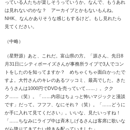
っている人たちが楽しそうっていうか。なんで、もうあれ
は見れないのかな？ アーカイブとかもないもんね。
NHK、なんかありそうな感じもするけど。もし見れたら
見てください。
（中略）
（星野源）あと、これだ。富山県の方。「源さん、先日8
月31日にシティボーイズさんが事務所ライブで3人でコン
トをしたのを知ってますか？ めちゃくちゃ面白かったで
すよ。大竹さんのキレのあるツッコミ、最高でした。きた
ろうさんは1000円でDVDを売っていて……」。クク
ク……（笑）。「……内容はちょっと怖いマジックと漫談
です」だって。フフフ、なにそれ？（笑）。「……どうに
か手に入れて見てください」。いいな、見たいっすね！
「……ちなみにライブ中は斉木しげるさんは客席に歌いな
がら降りてきてたい焼きを配っていました」。