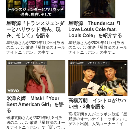
が...
さを話していました。
星野源『トランスジェンダ
星野源 Thundercat『I
ーとハリウッド 過去、現
Love Louis Cole feat.
在、そして』を語る
Louis Cole』を紹介する
星野源さんが2021年1月26日放送
星野源さんが2020年4月7日放送
のニッポン放送『星野源のオール
のニッポン放送『星野源のオール
ナイトニッポン』の中で
ナイトニッポン』の中で
Netflix『トランスジェンダーとハ
Thundercat『I Love Louis Cole
リウッド 過去、現在、そして』
feat. Louis Cole』を紹介していま
星野源のオールナイトニッポン
星野源のオールナイトニッポン
についてトーク。ジェンダーやセ
した。（星野源）さて、今日の1
クシャリティーについて話してい
曲目に行ってみまし...
ました。
米津玄師 Mitski『Your
高橋芳朗 イントロがヤバ
Best American Girl』を語
い曲・3曲を語る
る
高橋芳朗さんがニッポン放送『星
米津玄師さんが2021年6月8日放
野源のオールナイトニッポン』に
送のニッポン放送『星野源のオー
ゲスト出演。人気コーナー「イン
ルナイトニッポン』で「聞いてほ
トロクソやべえ！」で自身が選曲
しいラブソング」を選曲。
した3曲を紹介し、星野源さんを