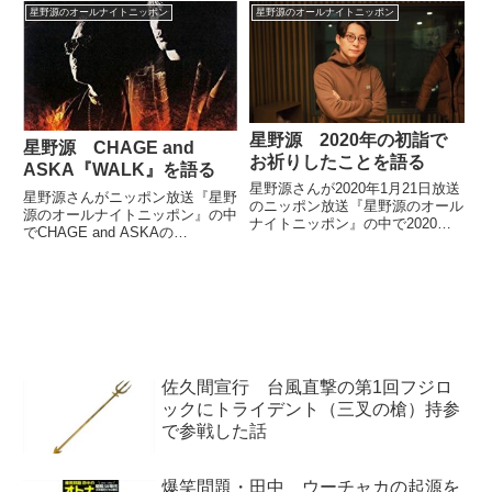
Mitski『Your Best American
悶絶させていました。#星野源
星野源のオールナイトニッポン
星野源のオールナイトニッポン
Girl』を紹介していました。
ANN お聴き頂きありがとうござ
いました！本日は音楽ジャーナ
リ...
星野源 2020年の初詣で
星野源 CHAGE and
お祈りしたことを語る
ASKA『WALK』を語る
星野源さんが2020年1月21日放送
星野源さんがニッポン放送『星野
のニッポン放送『星野源のオール
源のオールナイトニッポン』の中
ナイトニッポン』の中で2020年
でCHAGE and ASKAの
の初詣でお祈りしたことについて
『WALK』を紹介していました。
話していました。今夜の星野源の
（星野源）さあ、今日の1曲目に
オールナイトニッポンは新年1発
行きましょう。いま、創作モード
目の生放送！今年の“裏抱負”をは
といいますか。作曲をカップリン
じめ、絶賛公開中の「...
グも含めてずっとやっていて...
佐久間宣行 台風直撃の第1回フジロ
ックにトライデント（三叉の槍）持参
で参戦した話
爆笑問題・田中 ウーチャカの起源を