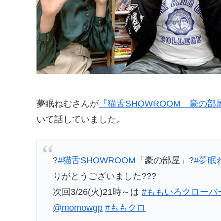
夢眠ねむさんが
『猫舌SHOWROOM 豪の部
いて話していました。
?
#猫舌SHOWROOM
「豪の部屋」?
#夢眠
りがとうございました???
次回3/26(火)21時～は
#ももいろクローバ
@momowgp
#ももクロ