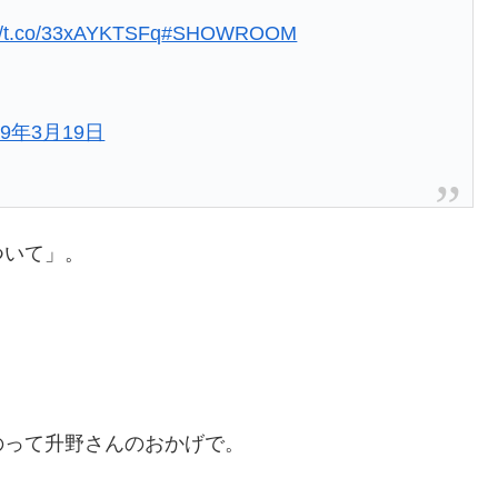
://t.co/33xAYKTSFq
#SHOWROOM
19年3月19日
ついて」。
。
のって升野さんのおかげで。