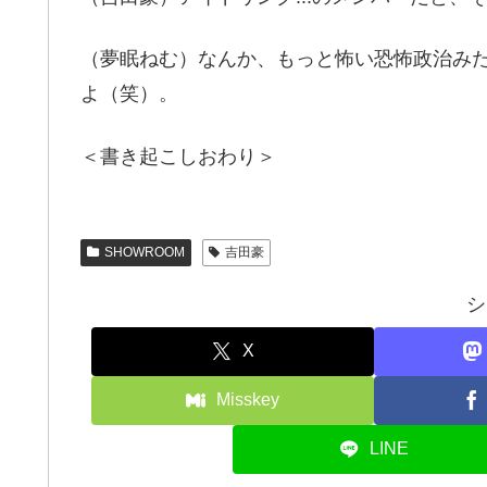
（夢眠ねむ）なんか、もっと怖い恐怖政治み
よ（笑）。
＜書き起こしおわり＞
SHOWROOM
吉田豪
シ
X
Misskey
LINE