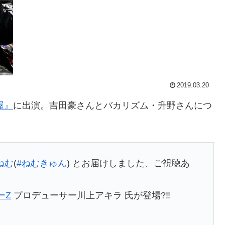
2019.03.20
屋』
に出演。吉田豪さんとバカリズム・升野さんにつ
ねむ
(
#ねむきゅん
) とお届けしました、ご視聴あ
ーZ
プロデューサー川上アキラ 氏が登場?‼️