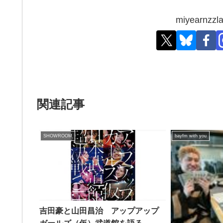
miyearn
関連記事
SHOWROOM
bayfm with you
吉田豪と山田昌治 アップアップ