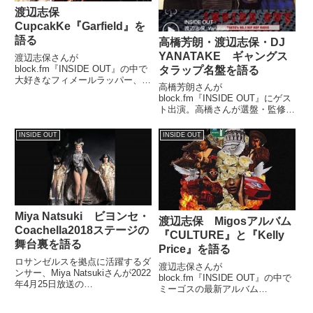
渡辺志保
CupcakKe『Garfield』を
語る
高橋芳朗・渡辺志保・DJ
YANATAKE ギャングス
渡辺志保さんが
block.fm『INSIDE OUT』の中で
タラップ名盤を語る
大好きなフィメールラッパー、
高橋芳朗さんが
CupcakKeの新作アルバム
block.fm『INSIDE OUT』にゲス
『Eden』から『Garfield』を紹介
ト出演。高橋さんが選盤・監修し
していました。
て2016年に再発されたN.W.A.・
ギャングスタラップ関連の名盤に
INSIDE OUT
INSIDE OUT
ついて、渡辺志保さん、DJ
YANATAKEさんとそれぞれ1枚ず
つチョイスして話し...
Miya Natsuki ビヨンセ・
渡辺志保 Migosアルバム
Coachella2018ステージの
『CULTURE』と『Kelly
舞台裏を語る
Price』を語る
ロサンゼルスを拠点に活躍するダ
渡辺志保さんが
ンサー、Miya Natsukiさんが2022
block.fm『INSIDE OUT』の中で
年4月25日放送の
ミーゴスの最新アルバム
block.fm『INSIDE OUT』に出
『CULTURE』についてトーク。
演。ダンサーとして参加したビヨ
彼らの持ち味であるアドリブ・合