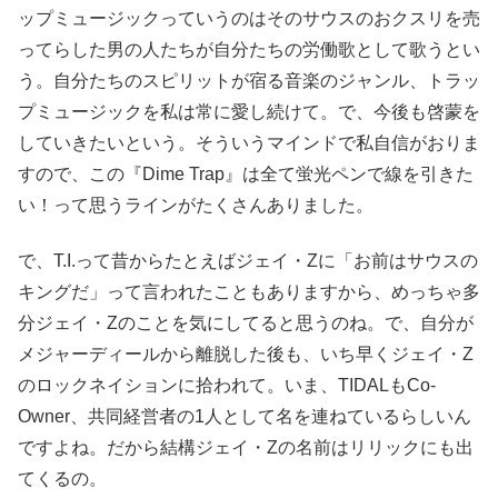
ップミュージックっていうのはそのサウスのおクスリを売
ってらした男の人たちが自分たちの労働歌として歌うとい
う。自分たちのスピリットが宿る音楽のジャンル、トラッ
プミュージックを私は常に愛し続けて。で、今後も啓蒙を
していきたいという。そういうマインドで私自信がおりま
すので、この『Dime Trap』は全て蛍光ペンで線を引きた
い！って思うラインがたくさんありました。
で、T.I.って昔からたとえばジェイ・Zに「お前はサウスの
キングだ」って言われたこともありますから、めっちゃ多
分ジェイ・Zのことを気にしてると思うのね。で、自分が
メジャーディールから離脱した後も、いち早くジェイ・Z
のロックネイションに拾われて。いま、TIDALもCo-
Owner、共同経営者の1人として名を連ねているらしいん
ですよね。だから結構ジェイ・Zの名前はリリックにも出
てくるの。