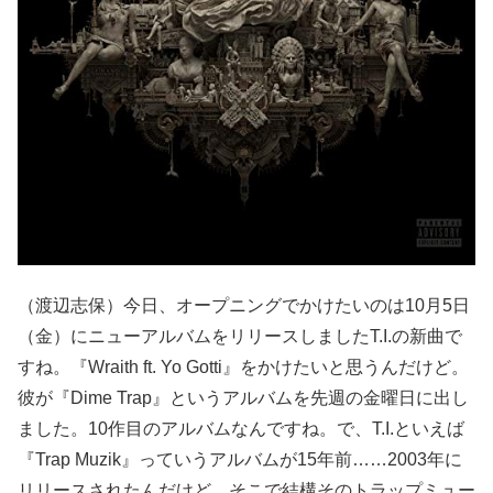
（渡辺志保）今日、オープニングでかけたいのは10月5日
（金）にニューアルバムをリリースしましたT.I.の新曲で
すね。『Wraith ft. Yo Gotti』をかけたいと思うんだけど。
彼が『Dime Trap』というアルバムを先週の金曜日に出し
ました。10作目のアルバムなんですね。で、T.I.といえば
『Trap Muzik』っていうアルバムが15年前……2003年に
リリースされたんだけど、そこで結構そのトラップミュー