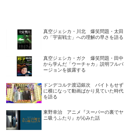
ンセのCoachella2018での伝説的
いの手や言語センスなどを話し、
ステージの舞台裏について、話し
『Kelly Price ft Travis Scott』を
ていました。
紹介...
真空ジェシカ・川北 爆笑問題・太田
の「宇宙戦士」への理解の早さを語る
真空ジェシカ・ガク 爆笑問題・田中
から学んだ「ウーチャカ」説明フルバ
ージョンを披露する
ドンデコルテ渡辺銀次 バイトもせず
に横になって動画ばかり見ていた時代
を語る
東野幸治 アニメ『スーパーの裏でヤ
ニ吸うふたり』が沁みた話