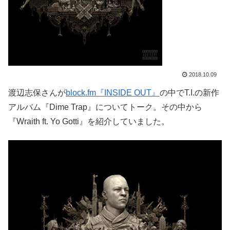
2018.10.09
渡辺志保さんが
block.fm『INSIDE OUT』
の中でT.I.の新作
アルバム『Dime Trap』についてトーク。その中から
『Wraith ft. Yo Gotti』を紹介していました。