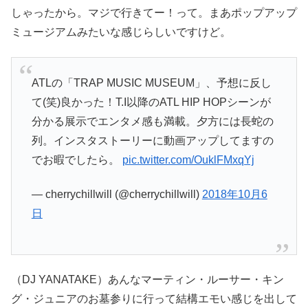
しゃったから。マジで行きてー！って。まあポップアップ
ミュージアムみたいな感じらしいですけど。
ATLの「TRAP MUSIC MUSEUM」、予想に反し
て(笑)良かった！T.I以降のATL HIP HOPシーンが
分かる展示でエンタメ感も満載。夕方には長蛇の
列。インスタストーリーに動画アップしてますの
でお暇でしたら。
pic.twitter.com/OuklFMxqYj
— cherrychillwill (@cherrychillwill)
2018年10月6
日
（DJ YANATAKE）あんなマーティン・ルーサー・キン
グ・ジュニアのお墓参りに行って結構エモい感じを出して