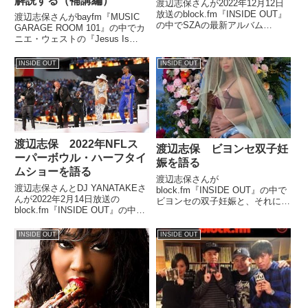
解説する（補講編）
渡辺志保さんが2022年12月12日
放送のblock.fm『INSIDE OUT』
渡辺志保さんがbayfm『MUSIC
の中でSZAの最新アルバム
GARAGE ROOM 101』の中でカ
『SOS』について話していまし
ニエ・ウェストの『Jesus Is
た。
King』についてトーク。
block.fm『INSIDE OUT』では語
INSIDE OUT
INSIDE OUT
りきれなかった内容について話し
ていました。“JESUS...
渡辺志保 2022年NFLス
渡辺志保 ビヨンセ双子妊
ーパーボウル・ハーフタイ
娠を語る
ムショーを語る
渡辺志保さんが
渡辺志保さんとDJ YANATAKEさ
block.fm『INSIDE OUT』の中で
んが2022年2月14日放送の
ビヨンセの双子妊娠と、それに対
block.fm『INSIDE OUT』の中で
するゴシップサイトの反応などを
2022年のNFLスーパーボウル・ハ
話していました。（渡辺志保）あ
ーフタイムショーについてトー
のね、幸せな、おめでたいニュー
INSIDE OUT
INSIDE OUT
ク。ドクター・ドレー、スヌー
スがあっちゃこっちゃでささやか
プ・ドッグ、メアリー・J・ブラ
れてますけども。ビヨンセさん
イジ、エミネム、ケンドリック・
が...
ラマーらのパフォーマンスについ
て話していました。