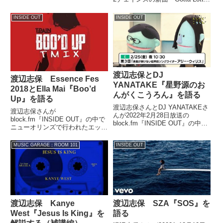
けども。そのニューヨークのシ...
feat.リル・ウェイン』を紹介して
いました。（渡辺志保）というわ
INSIDE OUT
INSIDE OUT
けで、2曲目。お届けしたいと思
うんですけども。本当に、カニエ
もそうなん...
渡辺志保とDJ
渡辺志保 Essence Fes
YANATAKE『星野源のお
2018とElla Mai『Boo’d
んがくこうろん』を語る
Up』を語る
渡辺志保さんとDJ YANATAKEさ
渡辺志保さんが
んが2022年2月28日放送の
block.fm『INSIDE OUT』の中で
block.fm『INSIDE OUT』の中で
ニューオリンズで行われたエッセ
NHK Eテレ『星野源のおんがく
ンス・ミュージックフェスティバ
こうろん』についてトーク。実際
ル2018についてトーク。大ヒッ
MUSIC GARAGE：ROOM 101
INSIDE OUT
の収録の模様やパペットの動きな
ト中のエラ・メイ『Boo’d Up』
どについて話していました。
について話しつつ、最新リミック
スを紹介していました。
渡辺志保 Kanye
渡辺志保 SZA『SOS』を
West『Jesus Is King』を
語る