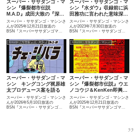
スーパー・ササダンゴ・マ
スーパー・ササダンゴ・マ
シン『爆裂都市伝説
シン『水ダウ』収録前に浜
M.A.D』成田大致の『深夜
田雅功に言われた意味深な
高速』を語る
一言を語る
スーパー・ササダンゴ・マシンさ
スーパー・ササダンゴ・マシンさ
んが2025年12月21日放送の
んが2023年7月30日放送の
BSN『スーパーササダンゴマシ
BSN『スーパー・ササダンゴ・
ンのチェ・ジバラ』の中で自身が
マシンのチェ・ジバラ』の中で
参加した成田大致さん主催のイベ
『水曜日のダウンタウン』の収録
スーパー・ササダンゴ・マシンのチェ・ジバラ
スーパー・ササダンゴ・マシンのチェ・ジバラ
ント『爆裂都市伝説M.A.D』を振
に参加した際の模様を紹介。収録
り返り。吉田豪さんとの合計4時
前の前室で浜田雅功さんに言われ
間半のトークショーの最後を成田
た意味深な一言について話してい
大致さんの『深夜高速』で締めさ
ました。
せた理由を話していました。
スーパー・ササダンゴ・マ
スーパー・ササダンゴ・マ
シン キングコング梶原雄
シン『爆裂都市伝説』ウエ
太プロデュース案を語る
ノコウジ＆KenKen即興ベ
ースライブを語る
スーパー・ササダンゴ・マシンさ
スーパー・ササダンゴ・マシンさ
んが2026年5月10日放送の
んが2025年12月21日放送の
BSN『スーパー・ササダンゴ・
BSN『スーパーササダンゴマシ
マシンのチェ・ジバラ』の中で
ンのチェ・ジバラ』の中で自身が
『キングコング梶原をプロデュー
参加した成田大致さん主催のイベ
スしたい5人の者たち』というイ
ント『爆裂都市伝説M.A.D』を振
ベントで披露した梶原雄太さんプ
り返り。オープニングDJをやる
ロデュース案を話していました。
ために参加したもののターンテー
ブルにカートリッジが用意されて