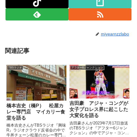
miyearnzzlabo
関連記事
TBSラジオ
アフター6ジャンクション
吉田豪 アジャ・コングが
橋本吉史（橋P） 松屋カ
女子プロレス界に起こした
レー専門店 マイカリー食
大変化を語る
堂を語る
吉田豪さんが2023年7月17日放送
橋本吉史さんがTBSラジオ『興味
のTBSラジオ『アフター6ジャン
R』ラジオクラウド反省会の中で
クション』の中でアジャ・コング
牛丼チェーン松屋のカレー専門