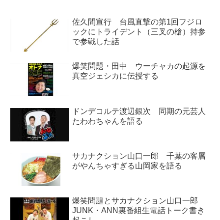
いないというトラブルのため、急
遽KenKenさんとウエノコウジさ
佐久間宣行 台風直撃の第1回フジロ
んが即興ベースユニットを結成し
ライブを行った話を紹介していま
ックにトライデント（三叉の槍）持参
した。
で参戦した話
爆笑問題・田中 ウーチャカの起源を
真空ジェシカに伝授する
ドンデコルテ渡辺銀次 同期の元芸人
たわわちゃんを語る
サカナクション山口一郎 千葉の客層
がやんちゃすぎる山岡家を語る
爆笑問題とサカナクション山口一郎
JUNK・ANN裏番組生電話トーク書き