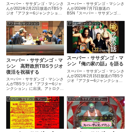
る
スーパー・ササダンゴ・マシンさ
スーパー・ササダンゴ・マシンさ
んが2021年2月22日放送のTBSラ
んが2024年7月7日放送の
ジオ『アフター6ジャンクショ
BSN『スーパー・ササダンゴ・
ン』に電話出演。宇多丸さんと宮
マシンのチェ・ジバラ』の中で
藤官九郎さんから届いたドラマ
TBSラジオを円満退社した橋本吉
アフター6ジャンクション
アフター6ジャンクション
『俺の家の話』に関するメールに
史さんについて話していました。
ついて話していました。
スーパー・ササダンゴ・マ
スーパー・ササダンゴ・マ
シン『俺の家の話』を語る
シン 高野政所TBSラジオ
スーパー・ササダンゴ・マシンさ
復活を祝福する
んが2021年2月15日放送のTBSラ
スーパー・ササダンゴ・マシンさ
ジオ『アフター6ジャンクショ
んがTBSラジオ『アフター6ジャ
ン』の中でドラマ『俺の家の話』
ンクション』に出演。アトロクで
について、プロレスラー目線でそ
TBSラジオ復帰を果たした高野政
の魅力を話していました。
所を宇多丸さん、熊崎風斗さんと
スーパー・ササダンゴ・マシンのチェ・ジバラ
スーパー・ササダンゴ・マシンのチェ・ジバラ
祝福していました。前科おじさ
ん・高野政所さんが帰ってまいり
ました！おかえりなさい！今日...