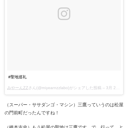
#聖地巡礼
みやーんZZ
さん(@miyearnzzlabo)がシェアした投稿 –
3月 22, 2018 at 8:32午後 PDT
（スーパー・ササダンゴ・マシン）三鷹っていうのは松屋
の門前町だったんですね！
（橋本吉史）もう松屋の聖地は三鷹です。で、行って、と