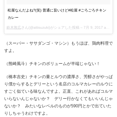
松屋なんだよね?(笑) 普通に旨いけど#松屋 #ごろごろチキン
カレー
鈴木敦広
さん(@attisuzuki)がシェアした投稿 –
7月 9, 2017 at 2:08午後 PDT
（スーパー・ササダンゴ・マシン）もうほぼ、鶏肉料理で
すよ。
（熊崎風斗）チキンのボリュームが半端じゃない！
（橋本吉史）チキンの量とルウの濃厚さ、芳醇さがやっぱ
り僕からするとデリーという名店のコルマカレーのルウに
すごく似ている味なんですよ。正直、これがあればコルマ
いらないんじゃないか？ デリー行かなくてもいいんじゃ
ないか？ みたいなレベルのものが590円とかで出ていた
りしちゃうわけですよ。