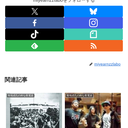
miyearnzzlaboをフォローする
miyearnzzlabo
関連記事
菊地成孔の粋な夜電波
菊地成孔の粋な夜電波