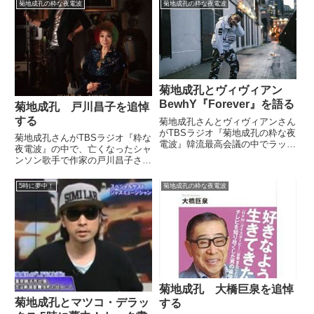
んな風に語っていました。（菊地
菊地成孔の粋な夜電波
菊地成孔の粋な夜電波
様 菊地成孔 荻上チキにロイヤ
成孔）最近ね、私ね、番組公式サ
ルホストの魅力を熱く語る...
イトの写真なんかを見ていただく
とお分かりだと思うんですけど...
菊地成孔とヴィヴィアン
BewhY『Forever』を語る
菊地成孔 戸川昌子を追悼
する
菊地成孔さんとヴィヴィアンさん
がTBSラジオ『菊地成孔の粋な夜
菊地成孔さんがTBSラジオ『粋な
電波』韓流最高会議の中でラッパ
夜電波』の中で、亡くなったシャ
ーBewhYの『Forever』について
ンソン歌手で作家の戸川昌子さん
話していました。 Hotness in
を追悼していました。（菊地成
coldness BewhYさん
孔）はい。というわけで本日最後
5時に夢中！
菊地成孔の粋な夜電波
(@bewhy.meshasoulj...
の曲です。私、いまちょっと休ん
でいるんですけど、『HOT
HOUSE』っていうね、ビーバ
ッ...
菊地成孔 大橋巨泉を追悼
菊地成孔とマツコ・デラッ
する