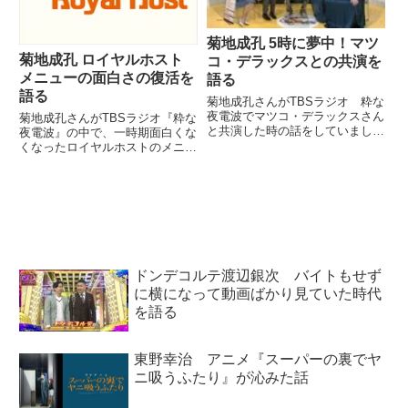
菊地成孔 5時に夢中！マツ
菊地成孔 ロイヤルホスト
コ・デラックスとの共演を
メニューの面白さの復活を
語る
語る
菊地成孔さんがTBSラジオ 粋な
夜電波でマツコ・デラックスさん
菊地成孔さんがTBSラジオ『粋な
と共演した時の話をしていまし
夜電波』の中で、一時期面白くな
た。MXテレビ 5時に夢中！月
くなったロイヤルホストのメニュ
曜日ゲスト出演時の話です。リス
ーがまた面白くなってきていると
ナーから送られてきた『うっすら
話していました。飛び入りゲスト
似ている人』についてのトーク
の南部広美さんとトークしていま
で、このように語っていました。
す。（菊地成孔）あのね、ロイホ
（...
のね・・・あー！（南部広美）...
ドンデコルテ渡辺銀次 バイトもせず
に横になって動画ばかり見ていた時代
を語る
東野幸治 アニメ『スーパーの裏でヤ
ニ吸うふたり』が沁みた話