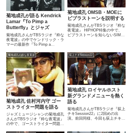
菊地成孔 OMSB・MOEに
菊地成孔が語る Kendrick
ビブラストーンを説明する
Lamar『To Pimp a
菊地成孔さんがTBSラジオ『粋な
Butterfly』とジャズ
夜電波』 HIPHOP特集の中で、
菊地成孔さんがTBSラジオ『粋な
ビブラストーンを知らないSIMI
夜電波』の中でケンドリック・ラ
LABのOMSBさん、MOE AND
マーの最新作『To Pimp a
GHOSTSのMOEさんに概要を説
Butterfly』について話をしていま
明していました。リスナーからの
した。（菊地成孔）はい。天才ケ
『菊地さんはビブラストーンに絡
菊地成孔の粋な夜電波
荻上チキSession22
ンドリック・ラマーがやってくれ
んだり、...
ました。もう巷では大変な話題に
なっております...
菊地成孔 ロイヤルホスト
新グランドメニューを熱く
菊地成孔 佐村河内守 ゴー
語る
ストライター問題を語る
菊地成孔さんがTBSラジオ『荻上
チキSession22』に2回めの出
ジャズミュージシャンの菊地成孔
演。前回同様、今回も荻上チキさ
さんがTBSラジオ『粋な夜電波』
ん、南部広美さん相手にロイヤル
の中で、ゴーストライター問題で
ホストとそのメニューの魅力を熱
話題の佐村河内守さんについてこ
く語っていました。※前回の模