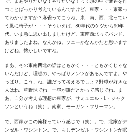
で、まあやりたいな！やりたいな！って頭の中で麻雀を打
つことばっかり考えているんですけど。東家・・・東家っ
てわかりますか？麻雀ってこうね、東、南、西、北ってい
う風に椅子が・・・そういえば、80年代のケツから90年
代、いま急に思い出しましたけど、東南西北ってバンド、
ありましたよね。なんかね。ソニーかなんかだと思います
けどね。懐かしいですね。
まあ、その東南西北の話はともかく・・・ともかくじゃな
いんだけど、理想の、やっぱりメンツがあるんですよ。や
っぱり。こう、ね。誰だって考えるでしょ？野球が好きな
人はね、草野球でね、一塁が誰だとかって感じでね。ま
あ、自分が考える理想の東家が、サミュエル・L・ジャク
ソンというね（笑）。南家、モーガン・フリーマン。
で、西家がこの俺様っていう感じで（笑）。で、北家がデ
ンゼル・ワシントン。で、もしデンゼル・ワシントンが眠