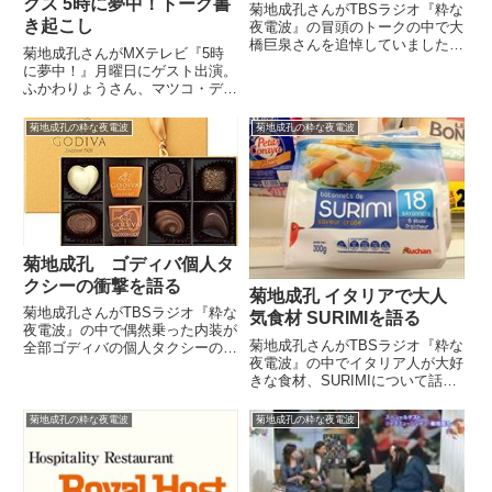
クス 5時に夢中！トーク書
菊地成孔さんがTBSラジオ『粋な
き起こし
夜電波』の冒頭のトークの中で大
橋巨泉さんを追悼していました。
菊地成孔さんがMXテレビ『5時
（菊地成孔）去る7月12日、大橋
に夢中！』月曜日にゲスト出演。
巨泉さんが亡くなりました。お若
ふかわりょうさん、マツコ・デラ
いリスナーの方など、単なるウザ
ックスさん、若林史江さんととも
いジジイだとお思いの方も多いと
に歌舞伎町や新宿伊勢丹などの話
菊地成孔の粋な夜電波
菊地成孔の粋な夜電波
思われますが、もともとは日...
をしていました。（ふかわ）とい
うわけで本日のスペシャルゲス
ト。ジャズ・ミュージシャンの菊
地...
菊地成孔 ゴディバ個人タ
クシーの衝撃を語る
菊地成孔 イタリアで大人
菊地成孔さんがTBSラジオ『粋な
気食材 SURIMIを語る
夜電波』の中で偶然乗った内装が
菊地成孔さんがTBSラジオ『粋な
全部ゴディバの個人タクシーの衝
夜電波』の中でイタリア人が大好
撃について話していました。（菊
きな食材、SURIMIについて話し
地成孔）まあ、「個人タクシーが
ていました。（菊地成孔）先日開
ヤバい」っていう昔からある話に
店しましたクラブナルでもご紹介
（初乗り）410円時代が来てから
菊地成孔の粋な夜電波
菊地成孔の粋な夜電波
しました、イタリアの非常に変わ
とんでもなくドライブがかか...
ったビートメイカー、Clap!Clap!
というビートメ...