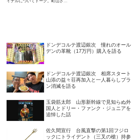
イナルについてトーク。町山さん
って僕、あんまり紹介ができない
の地元のゴールデンステート・ウ
んですよ。アメリカで見て紹介す
ォリアーズが敗退したことについ
るっていう形なんで、日本映画...
て、地元の様子などを絡めて紹介
されていました。.@warriors
stunned ...
ドンデコルテ渡辺銀次 憧れのオール
デンの革靴（17万円）購入を語る
ドンデコルテ渡辺銀次 相席スタート
山添の益々荘再加入と一人暮らしプラ
ン消滅を語る
玉袋筋太郎 山形新幹線で見知らぬ外
国人とドリー・ファンク・ジュニアを
追悼した話
佐久間宣行 台風直撃の第1回フジロ
ックにトライデント（三叉の槍）持参