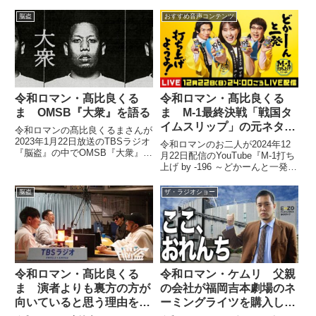
Dos Monosの荘子itさんが提唱し
M-1優勝後に会社からグリーン車
ていた「令和ロマンはお笑い界の
移動待遇となることを伝えられた
脳盗
おすすめ音声コンテンツ
カニエ・ウェスト」説について話
瞬間を話していました。
していました。
令和ロマン・髙比良くる
令和ロマン・髙比良くる
ま M-1最終決戦「戦国タ
ま OMSB『大衆』を語る
イムスリップ」の元ネタを
令和ロマンの髙比良くるまさんが
語る
2023年1月22日放送のTBSラジオ
令和ロマンのお二人が2024年12
『脳盗』の中でOMSB『大衆』を
月22日配信のYouTube『M-1打ち
選曲し、話していました。
上げ by -196 ～どかーんと一発打
ち上げようよ！～』に出演。最終
決戦で披露した戦国時代タイムス
脳盗
ザ・ラジオショー
リップネタについて話す中で、ネ
タの中に盛り込まれた様々な映画
やドラマの要素を話していまし
た。
令和ロマン・髙比良くる
令和ロマン・ケムリ 父親
ま 演者よりも裏方の方が
の会社が福岡吉本劇場のネ
向いていると思う理由を語
ーミングライツを購入した