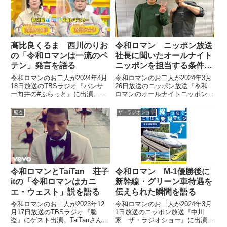
髙比良くるま 西川のりお
令和ロマン ニッポン放送
の「令和ロマンは一流のペ
社長に聞いたオールナイト
テン」発言を語る
ニッポンを担当する条件を
語る
令和ロマンのお二人が2024年4月
令和ロマンのお二人が2024年3月
18日放送のTBSラジオ『パンサ
26日放送のニッポン放送『令和
ー向井の#ふらっと』に出演。西
ロマンのオールナイトニッポン』
川のりおさんがラジオで「令和ロ
の中でニッポン放送・檜原社長に
マンは一流のペテン。騙される
直接聞いた「オールナイトニッポ
脳盗
ザ・ラジオショー
な」と言っていたことについて話
ンを担当するための条件」につい
していました。
て話していました。
令和ロマンとTaiTan 荘子
令和ロマン M-1優勝後に
itの「令和ロマンはカニ
新幹線・グリーン車待遇を
エ・ウェスト」説を語る
伝えられた瞬間を語る
令和ロマンのお二人が2023年12
令和ロマンのお二人が2024年3月
月17日放送のTBSラジオ『脳
1日放送のニッポン放送『中川
盗』にゲスト出演。TaiTanさんと
家 ザ・ラジオショー』に出演。