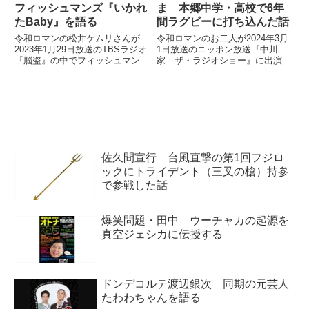
フィッシュマンズ『いかれ
ま 本郷中学・高校で6年
たBaby』を語る
間ラグビーに打ち込んだ話
令和ロマンの松井ケムリさんが
令和ロマンのお二人が2024年3月
2023年1月29日放送のTBSラジオ
1日放送のニッポン放送『中川
『脳盗』の中でフィッシュマンズ
家 ザ・ラジオショー』に出演。
『いかれたBaby』を選曲し、話
くるまさんが本郷中学・高校時
していました。
代、6年間ラグビーに打ち込んだ
話をしていました。
佐久間宣行 台風直撃の第1回フジロ
ックにトライデント（三叉の槍）持参
で参戦した話
爆笑問題・田中 ウーチャカの起源を
真空ジェシカに伝授する
ドンデコルテ渡辺銀次 同期の元芸人
たわわちゃんを語る