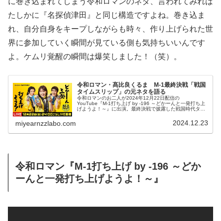
に巻き込まれてしまう令和ロマンのネタ、言われてみれば
たしかに『名探偵津田』と同じ構造ですよね。巻き込ま
れ、自分自身をキープしながらも時々、作り上げられた世
界に参加していく瞬間が見ている側も気持ちいいんです
よ。ケムリ覚醒の瞬間は爆笑しました！（笑）。
令和ロマン・髙比良くるま M-1最終決戦「戦国
タイムスリップ」の元ネタを語る
令和ロマンのお二人が2024年12月22日配信の
YouTube『M-1打ち上げ by -196 ～どかーんと一発打ち上
げようよ！～』に出演。最終決戦で披露した戦国時代タイ
ムスリップネタについて話す中で、ネタの中に盛り込まれ
た様々な映画やドラマの要素を話していました。
2024.12.23
miyearnzzlabo.com
令和ロマン『M-1打ち上げ by -196 ～どか
ーんと一発打ち上げようよ！～』