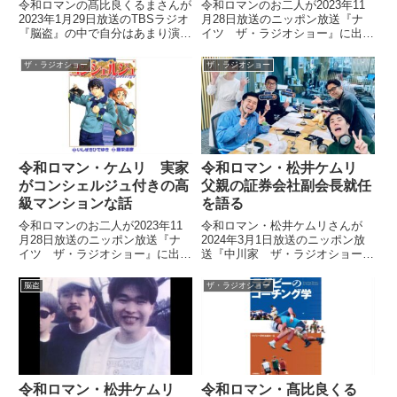
る
話
令和ロマンの髙比良くるまさんが
令和ロマンのお二人が2023年11
2023年1月29日放送のTBSラジオ
月28日放送のニッポン放送『ナ
『脳盗』の中で自分はあまり演者
イツ ザ・ラジオショー』に出
には向いていないと思っている件
演。ケムリさんがお父さんが役員
についてトーク。プロデューサー
を務める会社が福岡の吉本劇場の
ザ・ラジオショー
ザ・ラジオショー
的な裏方の仕事の方が自分が生き
ネーミングライツを購入し、令和
ると話していました。
ロマンが劇場出番を多くもらう状
態が続いていたことを話していま
した。
令和ロマン・ケムリ 実家
令和ロマン・松井ケムリ
がコンシェルジュ付きの高
父親の証券会社副会長就任
級マンションな話
を語る
令和ロマンのお二人が2023年11
令和ロマン・松井ケムリさんが
月28日放送のニッポン放送『ナ
2024年3月1日放送のニッポン放
イツ ザ・ラジオショー』に出
送『中川家 ザ・ラジオショー』
演。ケムリさんが実家がコンシェ
の中で父親が証券会社の副社長か
ルジュ付きの高級マンションであ
ら副会長になったことについて話
脳盗
ザ・ラジオショー
る話をしていました。
していました。
令和ロマン・松井ケムリ
令和ロマン・髙比良くる