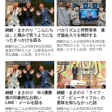
についてトーク。オズワルド伊藤
山里亮太の不毛な議論
ナイツのちゃきちゃき大放送
さんの元職場のキャバクラに行っ
た話などをしていました。
錦鯉・まさのり「こんにち
バカリズムと狩野英孝 漫
は」と掴みで言うようにな
才協会入りを検討する
ったきっかけを語る
錦鯉のお二人が2022年1月29日放
送のTBSラジオ『ちゃきちゃき大
錦鯉のお二人が2021年12月29日
放送』にゲスト出演。代打でMC
放送のTBSラジオ『山里亮太の不
を務めていたバカリズムさん、狩
毛な議論』に出演。まさのりさん
野英孝さんが漫才協会入りに興味
が漫才の掴みで「こんにちは」と
を示していました。
言うようになったきっかけを話し
山里亮太の不毛な議論
AbemaTV
ていました。
錦鯉・まさのり M-1優勝
錦鯉・まさのり「ライフ・
後の印象的なお祝い
イズ・ビューティフル」の
LINE・メールを語る
意味を知らなかった話
錦鯉のお二人が2021年12月29日
錦鯉のお二人が2021年12月20日