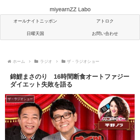
miyearnZZ Labo
オールナイトニッポン
アトロク
日曜天国
お問い合わせ
ホーム
ラジオ
ザ・ラジオショー
錦鯉まさのり 16時間断食オートファジー
ダイエット失敗を語る
ザ・ラジオショー