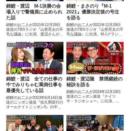
錦鯉・渡辺 M-1決勝の会
錦鯉・まさのり『M-1
場入りで警備員に止められ
2021』優勝決定後の号泣
た話
を語る
錦鯉のお二人が2021年12月29日
錦鯉のお二人が2021年12月29日
放送のTBSラジオ『山里亮太の不
放送のTBSラジオ『山里亮太の不
毛な議論』に出演。渡辺さんが
毛な議論』に出演。M-1グランプ
M-1決勝当日、会場入りしようと
リ2021を振り返る中で優勝決定
したところを警備員に止められた
後に号泣した件について話してい
佐久間宣行のオールナイトニッポン0
おすすめ音声コンテンツ
話をしていました。
ました。
錦鯉・渡辺 全ての仕事の
錦鯉・渡辺隆 禁煙継続の
中でみりちゃむ罵倒仕事を
秘訣を語る
最優先している話
錦鯉のお二人が2024年12月19日
放送のニッポン放送『ナイツ
錦鯉のお二人が2023年6月14日放
ザ・ラジオショー』に出演。
送のニッポン放送『佐久間宣行の
元々、超ヘビースモーカーだった
オールナイトニッポン0』の中で
渡辺さんが禁煙を100日以上継続
超多忙だったM-1チャンピオンイ
していると語り、その継続の秘訣
ヤーを振り返り。そんな中でも、
山里亮太の不毛な議論
ザ・ラジオショー
を話していました。
渡辺さんはみりちゃむに罵倒され
る仕事を最優先していたと話して
いました。