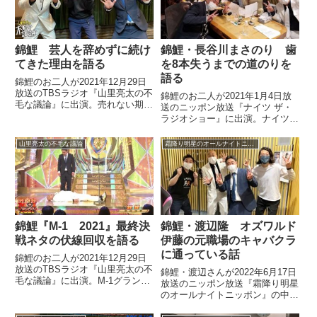
錦鯉 芸人を辞めずに続け
錦鯉・長谷川まさのり 歯
てきた理由を語る
を8本失うまでの道のりを
語る
錦鯉のお二人が2021年12月29日
放送のTBSラジオ『山里亮太の不
錦鯉のお二人が2021年1月4日放
毛な議論』に出演。売れない期間
送のニッポン放送『ナイツ ザ・
が長かったにもかかわらず、芸人
ラジオショー』に出演。ナイツの
を辞めなかった理由を話していま
お二人と歯を8本失うまでの道の
した。
りを話していました。
山里亮太の不毛な議論
霜降り明星のオールナイトニッポン
錦鯉『M-1 2021』最終決
錦鯉・渡辺隆 オズワルド
戦ネタの伏線回収を語る
伊藤の元職場のキャバクラ
に通っている話
錦鯉のお二人が2021年12月29日
放送のTBSラジオ『山里亮太の不
錦鯉・渡辺さんが2022年6月17日
毛な議論』に出演。M-1グランプ
放送のニッポン放送『霜降り明星
リ2021を振り返る中で最終決戦
のオールナイトニッポン』の中で
ネタの伏線回収について、山里亮
M-1グランプリ優勝賞金の使い道
太さんと話していました。