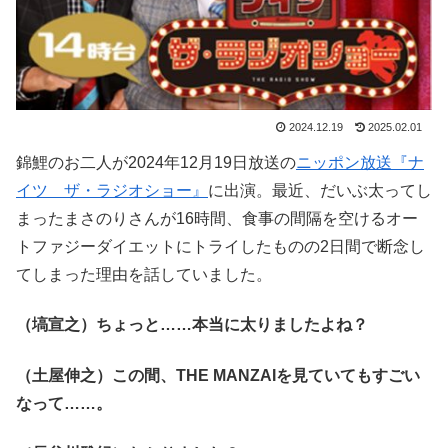
2024.12.19
2025.02.01
錦鯉のお二人が2024年12月19日放送の
ニッポン放送『ナ
イツ ザ・ラジオショー』
に出演。最近、だいぶ太ってし
まったまさのりさんが16時間、食事の間隔を空けるオー
トファジーダイエットにトライしたものの2日間で断念し
てしまった理由を話していました。
（塙宣之）ちょっと……本当に太りましたよね？
（土屋伸之）この間、THE MANZAIを見ていてもすごい
なって……。