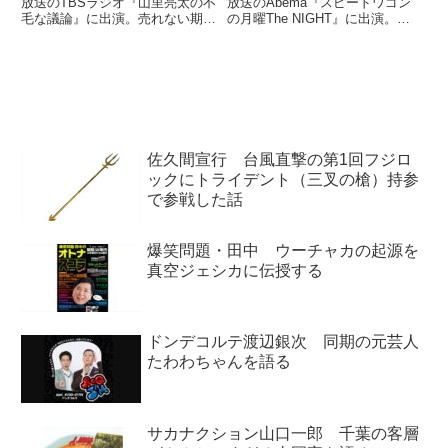
放送のTBSラジオ『山里亮太の不
放送のAbema『スピードワゴン
毛な議論』に出演。売れない期間
の月曜The NIGHT』に出演。優
が長かったにもかかわらず、芸人
勝したM-1グランプリ2021を振り
を辞めなかった理由を話していま
返る中で、決勝で披露したネタの
した。
オチ「ライフ・イズ・ビューティ
フル」の意味をまさのりさんが知
らなかったという話をしていまし
た。
佐久間宣行 台風直撃の第1回フジロ
ックにトライデント（三叉の槍）持参
で参戦した話
爆笑問題・田中 ウーチャカの起源を
真空ジェシカに伝授する
ドンデコルテ渡辺銀次 同期の元芸人
たわわちゃんを語る
サカナクション山口一郎 千葉の客層