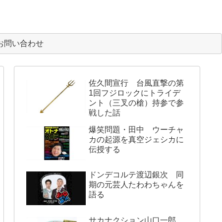
お問い合わせ
佐久間宣行 台風直撃の第
1回フジロックにトライデ
ント（三叉の槍）持参で参
戦した話
爆笑問題・田中 ウーチャ
カの起源を真空ジェシカに
伝授する
ドンデコルテ渡辺銀次 同
期の元芸人たわわちゃんを
語る
サカナクション山口一郎